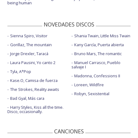
being human
NOVEDADES DISCOS
Sienna Spiro, Visitor
Shania Twain, Little Miss Twain
Gorillaz, The mountain
Kany García, Puerta abierta
Jorge Drexler, Taracá
Bruno Mars, The romantic
Laura Pausini, Yo canto 2
Manuel Carrasco, Pueblo
salvaje I
Tyla, A*Pop
Madonna, Confessions II
Kase.O, Camisa de fuerza
Loreen, Wildfire
The Strokes, Reality awaits
Robyn, Sexistential
Bad Gyal, Más cara
Harry Styles, Kiss all the time.
Disco, occasionally.
CANCIONES