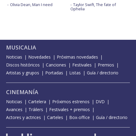
Olivia Dean, Man I need
Taylor Swift, The fate of
Ophelia
MUSICALIA
Noticias
Novedades
Próximas novedades
Discos históricos
Canciones
Festivales
Premios
Artistas y grupos
Portadas
Listas
Guía / directorio
CINEMANÍA
Noticias
Cartelera
Próximos estrenos
DVD
Avances
Tráilers
Festivales + premios
Actores y actrices
Carteles
Box-office
Guía / directorio