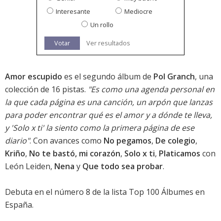
Interesante
Mediocre
Un rollo
Votar
Ver resultados
Amor escupido
es el segundo álbum de
Pol Granch
, una
colección de 16 pistas.
"Es como una agenda personal en
la que cada página es una canción, un arpón que lanzas
para poder encontrar qué es el amor y a dónde te lleva,
y 'Solo x ti' la siento como la primera página de ese
diario"
. Con avances como
No pegamos
,
De colegio
,
Kriño
,
No te bastó, mi corazón
,
Solo x ti
,
Platicamos
con
León Leiden,
Nena
y
Que todo sea probar
.
Debuta en el número 8 de la lista Top 100 Álbumes en
España
.