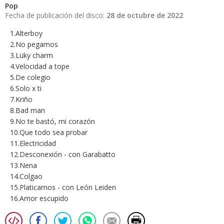
Pop
Fecha de publicación del disco:
28 de octubre de 2022
1.Alterboy
2.No pegamos
3.Lüky charm
4.Velocidad a tope
5.De colegio
6.Solo x ti
7.Kriño
8.Bad man
9.No te bastó, mi corazón
10.Que todo sea probar
11.Electricidad
12.Desconexión - con Garabatto
13.Nena
14.Colgao
15.Platicamos - con León Leiden
16.Amor escupido