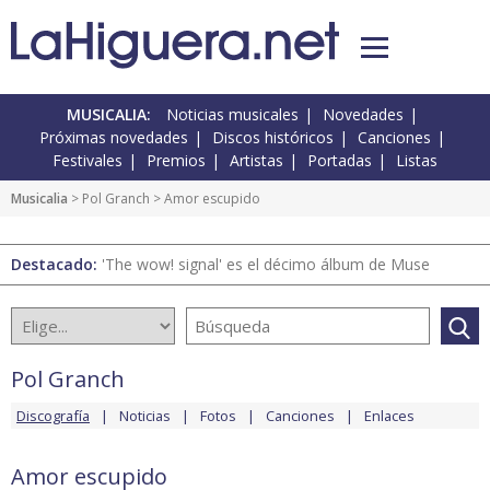
MUSICALIA:
Noticias musicales
Novedades
Próximas novedades
Discos históricos
Canciones
Festivales
Premios
Artistas
Portadas
Listas
Musicalia
>
Pol Granch
> Amor escupido
Destacado:
'The wow! signal' es el décimo álbum de Muse
Pol Granch
Discografía
Noticias
Fotos
Canciones
Enlaces
Amor escupido