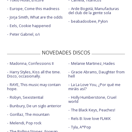
Tokio Hotel, Encore
Camela, Titánicos
Europe, Come this madness
Arde Bogotá, Manufacturas
del club de la gente sola
Jorja Smith, What are the odds
beabadoobee, Pylon
Eels, Cookie happened
Peter Gabriel, o/i
NOVEDADES DISCOS
Madonna, Confessions II
Melanie Martinez, Hades
Harry Styles, Kiss all the time.
Gracie Abrams, Daughter from
Disco, occasionally.
hell
RAYE, This music may contain
La La Love You, ¿Por qué me
hope.
miráis así?
Robyn, Sexistential
Holly Humberstone, Cruel
world
Bunbury, De un siglo anterior
The Black Keys, Peaches!
Gorillaz, The mountain
Rels B: love love FLAKK
Melendi, Pop rock
Tyla, A*Pop
The Rolling Stones, Foreign