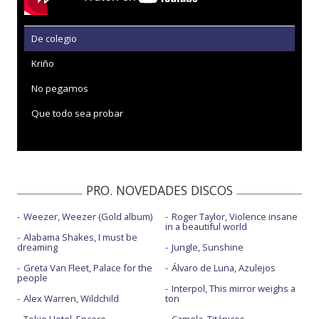
De colegio
Kriño
No pegamos
Que todo sea probar
PRO. NOVEDADES DISCOS
Weezer, Weezer (Gold album)
Roger Taylor, Violence insane
in a beautiful world
Alabama Shakes, I must be
dreaming
Jungle, Sunshine
Greta Van Fleet, Palace for the
Álvaro de Luna, Azulejos
people
Interpol, This mirror weighs a
Alex Warren, Wildchild
ton