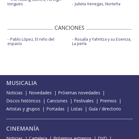
tongues
Julieta Venegas, Norteña
CANCIONES
Pablo López, El niño del
Rosalía y Yahritza y su Esencia,
espacio
La perla
MUSICALIA
Noticias
Novedades
Próximas novedades
Discos históricos
Canciones
Festivales
Premios
Artistas y grupos
Portadas
Listas
Guía / directorio
CINEMANÍA
Noticias
Cartelera
Próximos estrenos
DVD