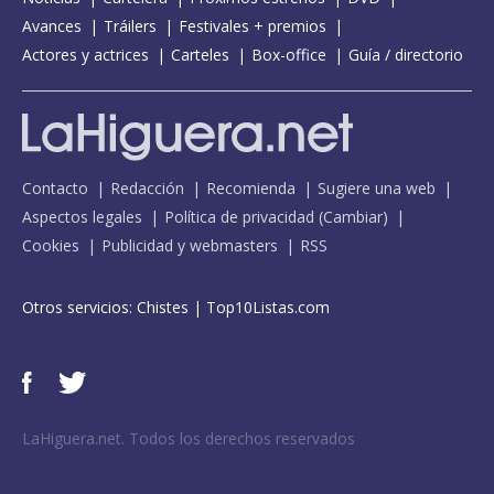
Avances
Tráilers
Festivales + premios
Actores y actrices
Carteles
Box-office
Guía / directorio
Contacto
Redacción
Recomienda
Sugiere una web
Aspectos legales
Política de privacidad
(
Cambiar
)
Cookies
Publicidad y webmasters
RSS
Otros servicios:
Chistes
|
Top10Listas.com
LaHiguera.net. Todos los derechos reservados