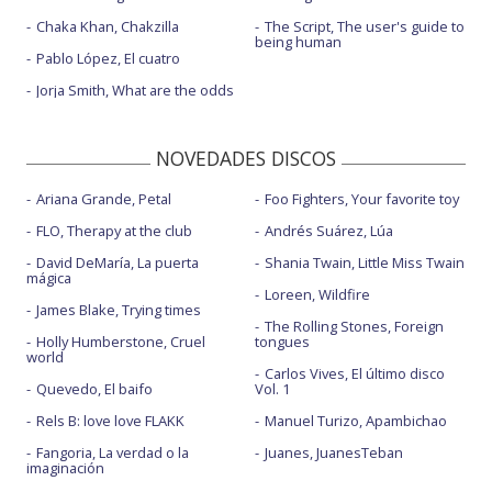
Chaka Khan, Chakzilla
The Script, The user's guide to
being human
Pablo López, El cuatro
Jorja Smith, What are the odds
NOVEDADES DISCOS
Ariana Grande, Petal
Foo Fighters, Your favorite toy
FLO, Therapy at the club
Andrés Suárez, Lúa
David DeMaría, La puerta
Shania Twain, Little Miss Twain
mágica
Loreen, Wildfire
James Blake, Trying times
The Rolling Stones, Foreign
Holly Humberstone, Cruel
tongues
world
Carlos Vives, El último disco
Quevedo, El baifo
Vol. 1
Rels B: love love FLAKK
Manuel Turizo, Apambichao
Fangoria, La verdad o la
Juanes, JuanesTeban
imaginación