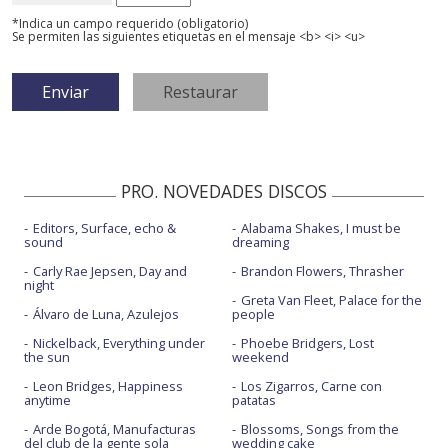
*Indica un campo requerido (obligatorio)
Se permiten las siguientes etiquetas en el mensaje <b> <i> <u>
PRO. NOVEDADES DISCOS
Editors, Surface, echo &
Alabama Shakes, I must be
sound
dreaming
Carly Rae Jepsen, Day and
Brandon Flowers, Thrasher
night
Greta Van Fleet, Palace for the
Álvaro de Luna, Azulejos
people
Nickelback, Everything under
Phoebe Bridgers, Lost
the sun
weekend
Leon Bridges, Happiness
Los Zigarros, Carne con
anytime
patatas
Arde Bogotá, Manufacturas
Blossoms, Songs from the
del club de la gente sola
wedding cake