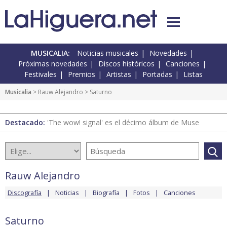
MUSICALIA:
Noticias musicales
Novedades
Próximas novedades
Discos históricos
Canciones
Festivales
Premios
Artistas
Portadas
Listas
Musicalia
>
Rauw Alejandro
> Saturno
Destacado:
'The wow! signal' es el décimo álbum de Muse
Rauw Alejandro
Discografía
Noticias
Biografía
Fotos
Canciones
Saturno