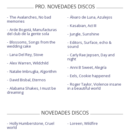
PRO. NOVEDADES DISCOS
The Avalanches, No bad
Álvaro de Luna, Azulejos
memories
Kasabian, Act III
Arde Bogotá, Manufacturas
del club de la gente sola
Jungle, Sunshine
Blossoms, Songs from the
Editors, Surface, echo &
wedding cake
sound
Lana Del Rey, Stove
Carly Rae Jepsen, Day and
night
Alex Warren, Wildchild
Anni B Sweet, Alegría
Natalie Imbruglia, Algorithm
Eels, Cookie happened
David Bisbal, Eternos
Roger Taylor, Violence insane
Alabama Shakes, I must be
in a beautiful world
dreaming
NOVEDADES DISCOS
Holly Humberstone, Cruel
Loreen, Wildfire
world