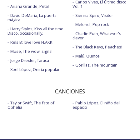
Carlos Vives, El último disco
Ariana Grande, Petal
Vol. 1
David DeMaría, La puerta
Sienna Spiro, Visitor
mágica
Melendi, Pop rock
Harry Styles, Kiss all the time.
Disco, occasionally.
Charlie Puth, Whatever's
clever
Rels B: love love FLAKK
The Black Keys, Peaches!
Muse, The wow! signal
Malú, Quince
Jorge Drexler, Taracá
Gorillaz, The mountain
Xoel López, Oniria popular
CANCIONES
Taylor Swift, The fate of
Pablo López, El niño del
Ophelia
espacio