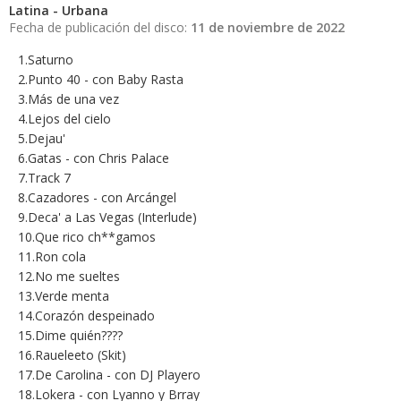
Latina - Urbana
Fecha de publicación del disco:
11 de noviembre de 2022
1.Saturno
2.Punto 40 - con Baby Rasta
3.Más de una vez
4.Lejos del cielo
5.Dejau'
6.Gatas - con Chris Palace
7.Track 7
8.Cazadores - con Arcángel
9.Deca' a Las Vegas (Interlude)
10.Que rico ch**gamos
11.Ron cola
12.No me sueltes
13.Verde menta
14.Corazón despeinado
15.Dime quién????
16.Raueleeto (Skit)
17.De Carolina - con DJ Playero
18.Lokera - con Lyanno y Brray