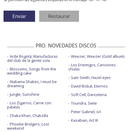
PRO. NOVEDADES DISCOS
Arde Bogotá, Manufacturas
Weezer, Weezer (Gold album)
del club de la gente sola
Los Enemigos, Canciones
Blossoms, Songs from the
chulas
wedding cake
Sam Smith, Hazel eyes
Alabama Shakes, I must be
dreaming
David Bisbal, Eternos
Jungle, Sunshine
Soft Cell, Danceteria
Los Zigarros, Carne con
Toundra, Siete
patatas
Peter Gabriel, o/i
Chaka Khan, Chakzilla
Kasabian, Act III
Phoebe Bridgers, Lost
weekend