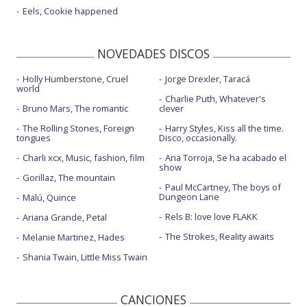
Eels, Cookie happened
NOVEDADES DISCOS
Holly Humberstone, Cruel
Jorge Drexler, Taracá
world
Charlie Puth, Whatever's
Bruno Mars, The romantic
clever
The Rolling Stones, Foreign
Harry Styles, Kiss all the time.
tongues
Disco, occasionally.
Charli xcx, Music, fashion, film
Ana Torroja, Se ha acabado el
show
Gorillaz, The mountain
Paul McCartney, The boys of
Dungeon Lane
Malú, Quince
Rels B: love love FLAKK
Ariana Grande, Petal
The Strokes, Reality awaits
Melanie Martinez, Hades
Shania Twain, Little Miss Twain
CANCIONES