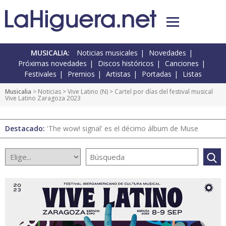
MUSICALIA:
Noticias musicales
Novedades
Próximas novedades
Discos históricos
Canciones
Festivales
Premios
Artistas
Portadas
Listas
Musicalia
>
Noticias
>
Vive Latino
(
N
) > Cartel por días del festival musical
Vive Latino Zaragoza 2023
Destacado:
'The wow! signal' es el décimo álbum de Muse