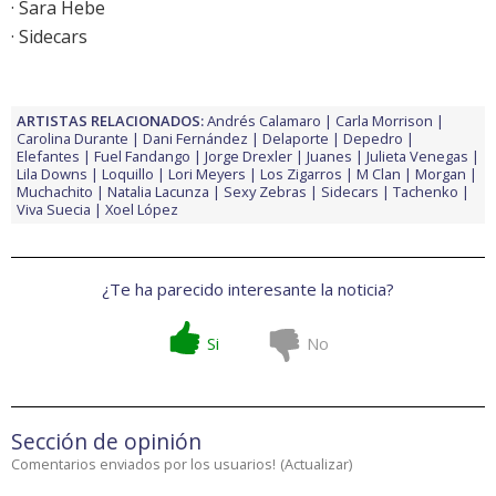
· Sara Hebe
· Sidecars
ARTISTAS RELACIONADOS:
Andrés Calamaro
Carla Morrison
Carolina Durante
Dani Fernández
Delaporte
Depedro
Elefantes
Fuel Fandango
Jorge Drexler
Juanes
Julieta Venegas
Lila Downs
Loquillo
Lori Meyers
Los Zigarros
M Clan
Morgan
Muchachito
Natalia Lacunza
Sexy Zebras
Sidecars
Tachenko
Viva Suecia
Xoel López
¿Te ha parecido interesante la noticia?
Si
No
Sección de opinión
Comentarios enviados por los usuarios!
(
Actualizar
)