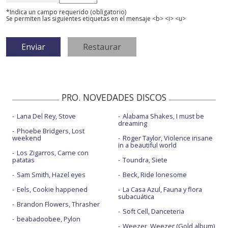
*Indica un campo requerido (obligatorio)
Se permiten las siguientes etiquetas en el mensaje <b> <i> <u>
PRO. NOVEDADES DISCOS
Lana Del Rey, Stove
Alabama Shakes, I must be
dreaming
Phoebe Bridgers, Lost
weekend
Roger Taylor, Violence insane
in a beautiful world
Los Zigarros, Carne con
patatas
Toundra, Siete
Sam Smith, Hazel eyes
Beck, Ride lonesome
Eels, Cookie happened
La Casa Azul, Fauna y flora
subacuática
Brandon Flowers, Thrasher
Soft Cell, Danceteria
beabadoobee, Pylon
Weezer, Weezer (Gold album)