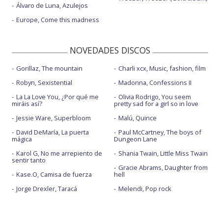
Álvaro de Luna, Azulejos
Europe, Come this madness
NOVEDADES DISCOS
Gorillaz, The mountain
Charli xcx, Music, fashion, film
Robyn, Sexistential
Madonna, Confessions II
La La Love You, ¿Por qué me
Olivia Rodrigo, You seem
miráis así?
pretty sad for a girl so in love
Jessie Ware, Superbloom
Malú, Quince
David DeMaría, La puerta
Paul McCartney, The boys of
mágica
Dungeon Lane
Karol G, No me arrepiento de
Shania Twain, Little Miss Twain
sentir tanto
Gracie Abrams, Daughter from
Kase.O, Camisa de fuerza
hell
Jorge Drexler, Taracá
Melendi, Pop rock