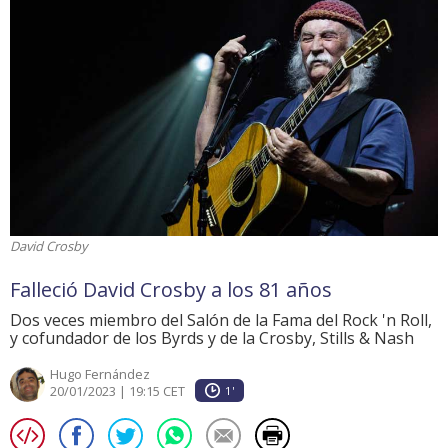
David Crosby
Falleció David Crosby a los 81 años
Dos veces miembro del Salón de la Fama del Rock 'n Roll,
y cofundador de los Byrds y de la Crosby, Stills & Nash
Hugo Fernández
20/01/2023 | 19:15 CET
1'