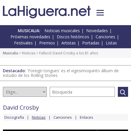
MUSICALIA:
Noticias musicales
Novedades
Próximas novedades
Discos históricos
Canciones
Festivales
Premios
Artistas
Portadas
Listas
Musicalia
>
Noticias
> Falleció David Crosby a los 81 años
Destacado:
'Foreign tongues' es el vigesimoquinto álbum de
estudio de los Rolling Stones
David Crosby
Discografía
Noticias
Canciones
Enlaces