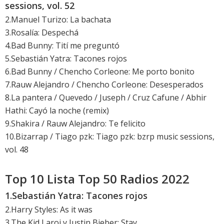
sessions, vol. 52
2.Manuel Turizo: La bachata
3.Rosalía: Despechá
4.Bad Bunny: Tití me preguntó
5.Sebastián Yatra: Tacones rojos
6.Bad Bunny / Chencho Corleone: Me porto bonito
7.Rauw Alejandro / Chencho Corleone: Desesperados
8.La pantera / Quevedo / Juseph / Cruz Cafune / Abhir
Hathi: Cayó la noche (remix)
9.Shakira / Rauw Alejandro: Te felicito
10.Bizarrap / Tiago pzk: Tiago pzk: bzrp music sessions,
vol. 48
Top 10 Lista Top 50 Radios 2022
1.
Sebastián Yatra: Tacones rojos
2.Harry Styles: As it was
3.The Kid Laroi y Justin Bieber: Stay