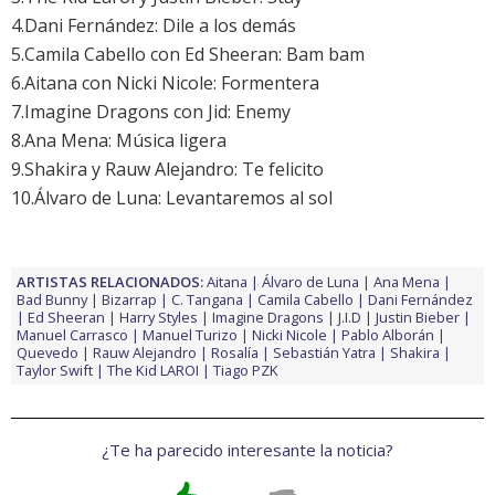
4.Dani Fernández: Dile a los demás
5.Camila Cabello con Ed Sheeran: Bam bam
6.Aitana con Nicki Nicole: Formentera
7.Imagine Dragons con Jid: Enemy
8.Ana Mena: Música ligera
9.Shakira y Rauw Alejandro: Te felicito
10.Álvaro de Luna: Levantaremos al sol
ARTISTAS RELACIONADOS:
Aitana
Álvaro de Luna
Ana Mena
Bad Bunny
Bizarrap
C. Tangana
Camila Cabello
Dani Fernández
Ed Sheeran
Harry Styles
Imagine Dragons
J.I.D
Justin Bieber
Manuel Carrasco
Manuel Turizo
Nicki Nicole
Pablo Alborán
Quevedo
Rauw Alejandro
Rosalía
Sebastián Yatra
Shakira
Taylor Swift
The Kid LAROI
Tiago PZK
¿Te ha parecido interesante la noticia?