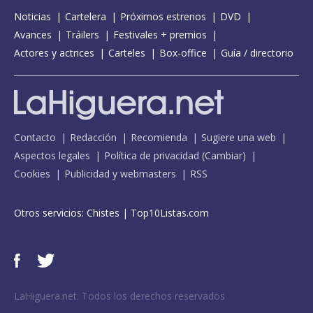
Noticias
Cartelera
Próximos estrenos
DVD
Avances
Tráilers
Festivales + premios
Actores y actrices
Carteles
Box-office
Guía / directorio
Contacto
Redacción
Recomienda
Sugiere una web
Aspectos legales
Política de privacidad
(
Cambiar
)
Cookies
Publicidad y webmasters
RSS
Otros servicios:
Chistes
|
Top10Listas.com
LaHiguera.net. Todos los derechos reservados