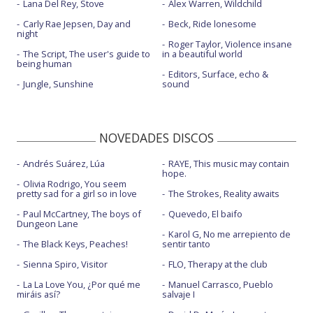
Lana Del Rey, Stove
Alex Warren, Wildchild
Carly Rae Jepsen, Day and
Beck, Ride lonesome
night
Roger Taylor, Violence insane
The Script, The user's guide to
in a beautiful world
being human
Editors, Surface, echo &
Jungle, Sunshine
sound
NOVEDADES DISCOS
Andrés Suárez, Lúa
RAYE, This music may contain
hope.
Olivia Rodrigo, You seem
pretty sad for a girl so in love
The Strokes, Reality awaits
Paul McCartney, The boys of
Quevedo, El baifo
Dungeon Lane
Karol G, No me arrepiento de
The Black Keys, Peaches!
sentir tanto
Sienna Spiro, Visitor
FLO, Therapy at the club
La La Love You, ¿Por qué me
Manuel Carrasco, Pueblo
miráis así?
salvaje I