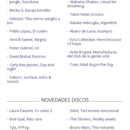
Jungle, Sunshine
Alabama Shakes, I must be
dreaming
Becky G, Baraja bendita
Tokio Hotel, Encore
Interpol, This mirror weighs a
ton
Natalie Imbruglia, Algorithm
Pablo López, El cuatro
Álvaro de Luna, Azulejos
Anni B Sweet, Alegría
Ezra Collective, Here because
of hope
Peter Gabriel, o/i
Arde Bogotá, Manufacturas
del club de la gente sola
David Bisbal, Eternos
Train, Mad dog in the fog
Carly Rae Jepsen, Day and
night
Editors, Surface, echo &
sound
NOVEDADES DISCOS
Laura Pausini, Yo canto 2
Siloé, Terrorismo emocional
Bad Gyal, Más cara
The Strokes, Reality awaits
Tyla, A*Pop
Bruno Mars, The romantic