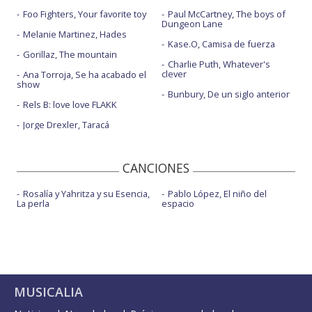
Foo Fighters, Your favorite toy
Paul McCartney, The boys of
Dungeon Lane
Melanie Martinez, Hades
Kase.O, Camisa de fuerza
Gorillaz, The mountain
Charlie Puth, Whatever's
clever
Ana Torroja, Se ha acabado el
show
Bunbury, De un siglo anterior
Rels B: love love FLAKK
Jorge Drexler, Taracá
CANCIONES
Rosalía y Yahritza y su Esencia,
Pablo López, El niño del
La perla
espacio
MUSICALIA