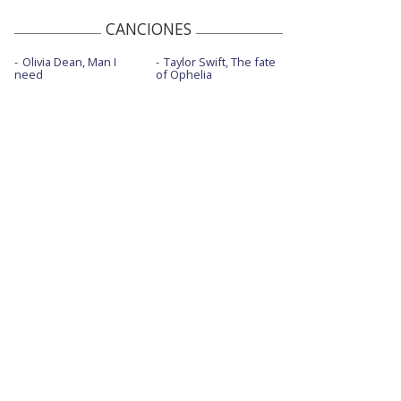
CANCIONES
Olivia Dean, Man I
Taylor Swift, The fate
need
of Ophelia