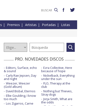
es
Premios
Artistas
Portadas
Listas
PRO. NOVEDADES DISCOS
Editors, Surface, echo
Ezra Collective, Here
& sound
because of hope
Carly Rae Jepsen, Day
Nickelback, Everything
and night
under the sun
Weezer, Weezer
FLO, Therapy at the
(Gold album)
club
David Bisbal, Eternos
Nothing but Thieves,
Stray dogs
Ellie Goulding, I know
too much
Jorja Smith, What are
the odds
Los Zigarros, Carne