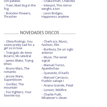
con patatas
Chaka Khan, Chakzilla
Train, Mad dog in the
Interpol, This mirror
fog
weighs a ton
Brandon Flowers,
Leon Bridges,
Thrasher
Happiness anytime
NOVEDADES DISCOS
Olivia Rodrigo, You
Charli xcx, Music,
seem pretty sad for a
fashion, film
girl so in love
Bunbury, De un siglo
Triángulo de Amor
anterior
Bizarro, Mi catedral
Muse, The wow!
James Blake, Trying
signal
times
Manuel Turizo,
Bruno Mars, The
Apambichao
romantic
Quevedo, El baifo
Jessie Ware,
Manuel Carrasco,
Superbloom
Pueblo salvaje I
Gorillaz, The
Ariana Grande, Petal
mountain
Loreen, Wildfire
Foo Fighters, Your
Charlie Puth,
favorite toy
Whatever's clever