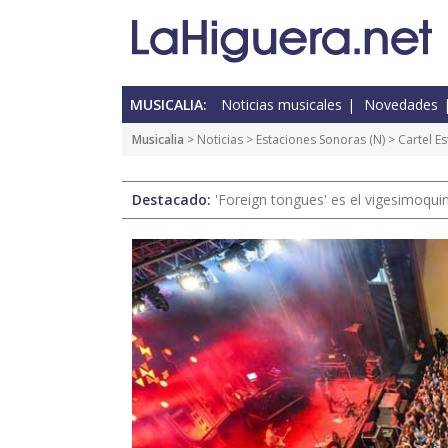
MUSICALIA:
Noticias musicales
Novedades
Musicalia
>
Noticias
>
Estaciones Sonoras
(
N
) > Cartel 
Destacado:
'Foreign tongues' es el vigesimoqui