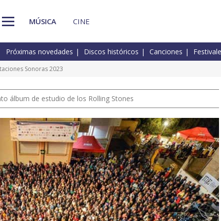
MÚSICA
CINE
Próximas novedades
Discos históricos
Canciones
Festival
Estaciones Sonoras 2023
nto álbum de estudio de los Rolling Stones