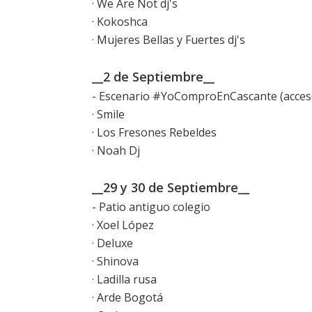
· We Are Not dj's
· Kokoshca
· Mujeres Bellas y Fuertes dj's
__2 de Septiembre__
- Escenario #YoComproEnCascante (acceso
· Smile
· Los Fresones Rebeldes
· Noah Dj
__29 y 30 de Septiembre__
- Patio antiguo colegio
· Xoel López
· Deluxe
· Shinova
· Ladilla rusa
· Arde Bogotá