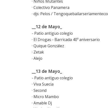
· Niños Mutantes
· Colectivo Panamera
· djs: Pelos / Tengoquebailarseriamenteco
__12 de Mayo_
- Patio antiguo colegio
· El Drogas - Barricada 40º aniversario
· Quique González
· Zetak
· Alejo
__13 de Mayo_
- Patio antiguo colegio
· Viva Suecia
· Second
· Micro Mambo
· Amable Dj