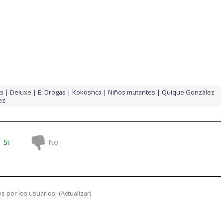
as
Deluxe
El Drogas
Kokoshca
Niños mutantes
Quique González
ez
Si
No
s por los usuarios!
(
Actualizar
)