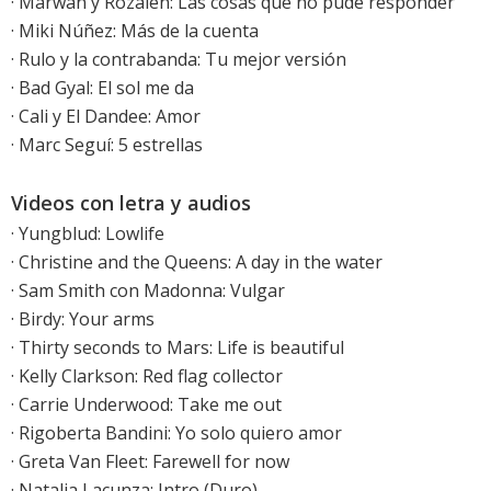
· Marwán y Rozalén: Las cosas que no pude responder
·
Miki Núñez: Más de la cuenta
·
Rulo y la contrabanda: Tu mejor versión
· Bad Gyal: El sol me da
· Cali y El Dandee: Amor
· Marc Seguí: 5 estrellas
Videos con letra y audios
·
Yungblud: Lowlife
·
Christine and the Queens: A day in the water
·
Sam Smith con Madonna: Vulgar
·
Birdy: Your arms
·
Thirty seconds to Mars: Life is beautiful
·
Kelly Clarkson: Red flag collector
·
Carrie Underwood: Take me out
·
Rigoberta Bandini: Yo solo quiero amor
·
Greta Van Fleet: Farewell for now
·
Natalia Lacunza: Intro (Duro)