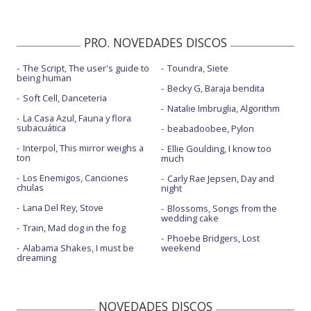
PRO. NOVEDADES DISCOS
The Script, The user's guide to
Toundra, Siete
being human
Becky G, Baraja bendita
Soft Cell, Danceteria
Natalie Imbruglia, Algorithm
La Casa Azul, Fauna y flora
subacuática
beabadoobee, Pylon
Interpol, This mirror weighs a
Ellie Goulding, I know too
ton
much
Los Enemigos, Canciones
Carly Rae Jepsen, Day and
chulas
night
Lana Del Rey, Stove
Blossoms, Songs from the
wedding cake
Train, Mad dog in the fog
Phoebe Bridgers, Lost
Alabama Shakes, I must be
weekend
dreaming
NOVEDADES DISCOS