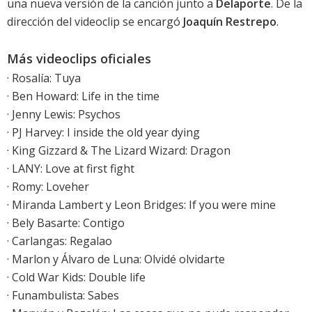
una nueva versión de la canción junto a
Delaporte
. De la
dirección del videoclip se encargó
Joaquín Restrepo
.
Más videoclips oficiales
·
Rosalía: Tuya
·
Ben Howard: Life in the time
·
Jenny Lewis: Psychos
·
PJ Harvey: I inside the old year dying
·
King Gizzard & The Lizard Wizard: Dragon
·
LANY: Love at first fight
·
Romy: Loveher
·
Miranda Lambert y Leon Bridges: If you were mine
·
Bely Basarte: Contigo
· Carlangas: Regalao
·
Marlon y Álvaro de Luna: Olvidé olvidarte
· Cold War Kids: Double life
· Funambulista: Sabes