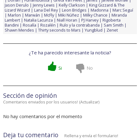
Dorian
Funambulista
Greta Van Fleet
James
Janelle Monáe
Jason Derulo
Jenny Lewis
Kelly Clarkson
King Gizzard & The
Lizard Wizard
Lana Del Rey
Leon Bridges
Madonna
Marc Seguí
Marlon
Marwán
McFly
Miki Núñez
Milky Chance
Miranda
Lambert
Natalia Lacunza
Niall Horan
PJ Harvey
Rigoberta
Bandini
Rosalía
Rozalén
Rulo y la contrabanda
Sam Smith
Shawn Mendes
Thirty seconds to Mars
Yungblud
Zenet
¿Te ha parecido interesante la noticia?
Si
No
Sección de opinión
Comentarios enviados por los usuarios!
(
Actualizar
)
No hay comentarios por el momento
Deja tu comentario
Rellena y envía el formulario!