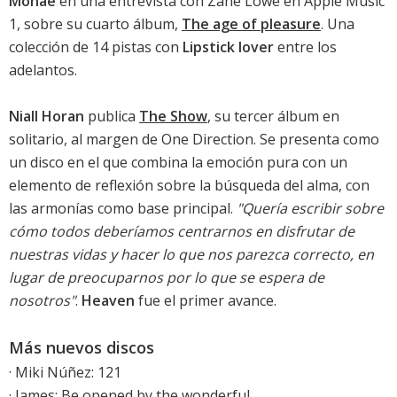
Monáe
en una entrevista con Zane Lowe en Apple Music
1, sobre su cuarto álbum,
The age of pleasure
. Una
colección de 14 pistas con
Lipstick lover
entre los
adelantos.
Niall Horan
publica
The Show
, su tercer álbum en
solitario, al margen de One Direction. Se presenta como
un disco en el que combina la emoción pura con un
elemento de reflexión sobre la búsqueda del alma, con
las armonías como base principal.
"Quería escribir sobre
cómo todos deberíamos centrarnos en disfrutar de
nuestras vidas y hacer lo que nos parezca correcto, en
lugar de preocuparnos por lo que se espera de
nosotros"
.
Heaven
fue el primer avance.
Más nuevos discos
·
Miki Núñez: 121
·
James: Be opened by the wonderful