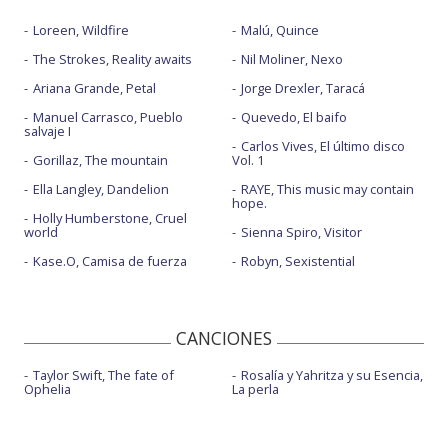
Loreen, Wildfire
Malú, Quince
The Strokes, Reality awaits
Nil Moliner, Nexo
Ariana Grande, Petal
Jorge Drexler, Taracá
Manuel Carrasco, Pueblo
Quevedo, El baifo
salvaje I
Carlos Vives, El último disco
Gorillaz, The mountain
Vol. 1
Ella Langley, Dandelion
RAYE, This music may contain
hope.
Holly Humberstone, Cruel
world
Sienna Spiro, Visitor
Kase.O, Camisa de fuerza
Robyn, Sexistential
CANCIONES
Taylor Swift, The fate of
Rosalía y Yahritza y su Esencia,
Ophelia
La perla