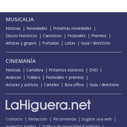
MUSICALIA
Noticias
Novedades
Próximas novedades
Discos históricos
Canciones
Festivales
Premios
Artistas y grupos
Portadas
Listas
Guía / directorio
CINEMANÍA
Noticias
Cartelera
Próximos estrenos
DVD
Avances
Tráilers
Festivales + premios
Actores y actrices
Carteles
Box-office
Guía / directorio
Contacto
Redacción
Recomienda
Sugiere una web
Aspectos legales
Política de privacidad
(
Cambiar
)