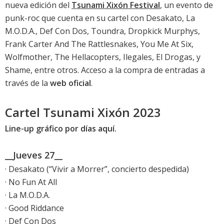
nueva edición del
Tsunami Xixón Festival
, un evento de
punk-roc que cuenta en su cartel con Desakato, La
M.O.D.A., Def Con Dos, Toundra, Dropkick Murphys,
Frank Carter And The Rattlesnakes, You Me At Six,
Wolfmother, The Hellacopters, Ilegales, El Drogas, y
Shame, entre otros. Acceso a la compra de entradas a
través de la
web oficial
.
Cartel Tsunami Xixón 2023
Line-up gráfico por días aquí.
__Jueves 27__
· Desakato (“Vivir a Morrer”, concierto despedida)
· No Fun At All
· La M.O.D.A.
· Good Riddance
· Def Con Dos