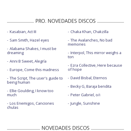
PRO. NOVEDADES DISCOS
Kasabian, Act III
Chaka Khan, Chakzilla
Sam Smith, Hazel eyes
The Avalanches, No bad
memories
Alabama Shakes, I must be
dreaming
Interpol, This mirror weighs a
ton
Anni B Sweet, Alegría
Ezra Collective, Here because
of hope
Europe, Come this madness
David Bisbal, Eternos
The Script, The user's guide to
being human
Becky G, Baraja bendita
Ellie Goulding, I know too
much
Peter Gabriel, o/i
Los Enemigos, Canciones
Jungle, Sunshine
chulas
NOVEDADES DISCOS