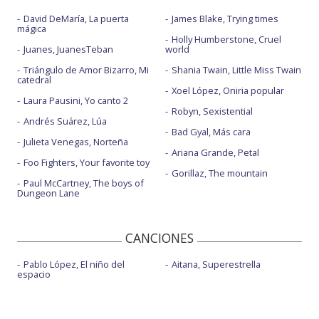
David DeMaría, La puerta
James Blake, Trying times
mágica
Holly Humberstone, Cruel
Juanes, JuanesTeban
world
Triángulo de Amor Bizarro, Mi
Shania Twain, Little Miss Twain
catedral
Xoel López, Oniria popular
Laura Pausini, Yo canto 2
Robyn, Sexistential
Andrés Suárez, Lúa
Bad Gyal, Más cara
Julieta Venegas, Norteña
Ariana Grande, Petal
Foo Fighters, Your favorite toy
Gorillaz, The mountain
Paul McCartney, The boys of
Dungeon Lane
CANCIONES
Pablo López, El niño del
Aitana, Superestrella
espacio