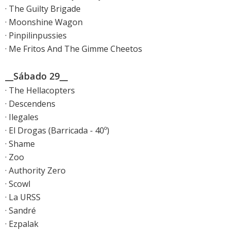
· The Guilty Brigade
· Moonshine Wagon
· Pinpilinpussies
· Me Fritos And The Gimme Cheetos
__Sábado 29__
· The Hellacopters
· Descendens
· Ilegales
· El Drogas (Barricada - 40º)
· Shame
· Zoo
· Authority Zero
· Scowl
· La URSS
· Sandré
· Ezpalak