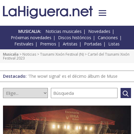
MUSICALIA:
Noticias musicales
Novedades
Próximas novedades
Discos históricos
Canciones
Festivales
Premios
Artistas
Portadas
Listas
Musicalia
>
Noticias
>
Tsunami Xixón Festival
(
N
) > Cartel del Tsunami Xixón
Festival 2023
Destacado:
'The wow! signal' es el décimo álbum de Muse