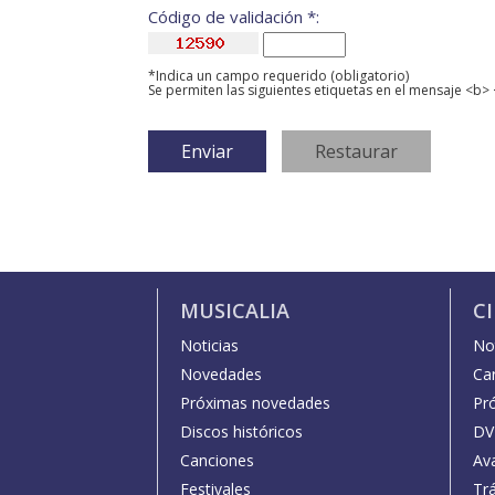
Código de validación *:
*Indica un campo requerido (obligatorio)
Se permiten las siguientes etiquetas en el mensaje <b> 
MUSICALIA
C
Noticias
Not
Novedades
Car
Próximas novedades
Pr
Discos históricos
DV
Canciones
Av
Festivales
Trá