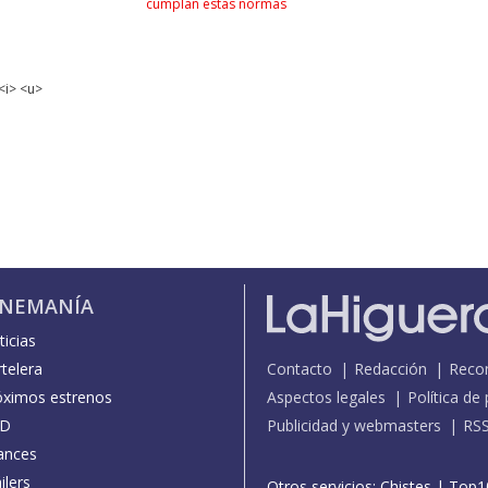
cumplan estas normas
<i> <u>
INEMANÍA
icias
telera
Contacto
Redacción
Reco
óximos estrenos
Aspectos legales
Política de
D
Publicidad y webmasters
RS
ances
ilers
Otros servicios:
Chistes
|
Top1