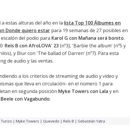
a estas alturas del año en la
lista Top 100 Álbumes en
n Donde quiero estar
para 19 semanas de 27 posibles en
 escalón del podio para
Karol G con Mañana será bonito
.
10:
Rels B con AfroLOVA' 23
(nº3), '
Barbie the album
' (nº5 y
nilos
), y
Blur con 'The ballad of Darren'
(nº7). Para esta
ing de audio y las ventas.
endiendo a los criterios de streaming de audio y video y
ismas que lleva en circulación- en el número 1 para
pletan en segunda posición
Myke Towers con Lala
y en
y Beele con Vagabundo
.
 Turizo
Myke Towers
Quevedo
Rels B
Sebastián Yatra