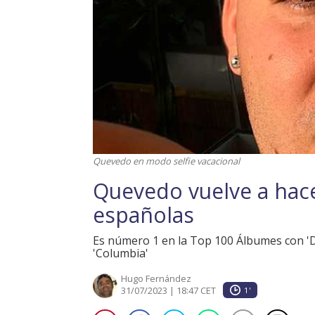
Quevedo en modo selfie vacacional
Quevedo vuelve a hace
españolas
Es número 1 en la Top 100 Álbumes con 'D
'Columbia'
Hugo Fernández
31/07/2023 | 18:47 CET
1'