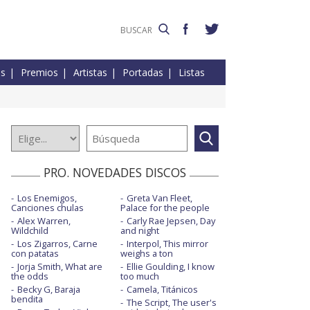
es
Premios
Artistas
Portadas
Listas
PRO. NOVEDADES DISCOS
Los Enemigos,
Greta Van Fleet,
Canciones chulas
Palace for the people
Alex Warren,
Carly Rae Jepsen, Day
Wildchild
and night
Los Zigarros, Carne
Interpol, This mirror
con patatas
weighs a ton
Jorja Smith, What are
Ellie Goulding, I know
the odds
too much
Becky G, Baraja
Camela, Titánicos
bendita
The Script, The user's