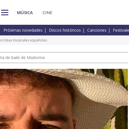
MÚSICA
CINE
Próximas novedades
Discos históricos
Canciones
Festival
n listas musicales españolas
pista de baile de Madonna