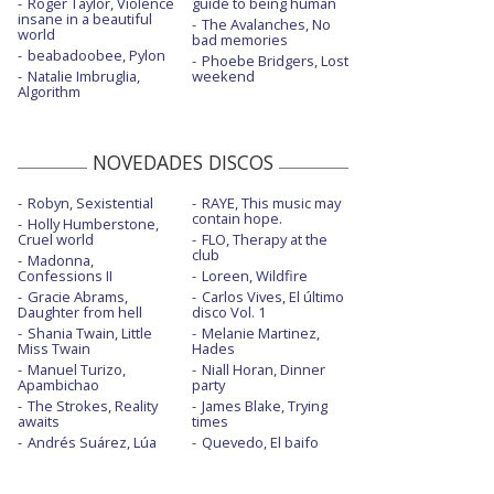
Roger Taylor, Violence
guide to being human
insane in a beautiful
The Avalanches, No
world
bad memories
beabadoobee, Pylon
Phoebe Bridgers, Lost
Natalie Imbruglia,
weekend
Algorithm
NOVEDADES DISCOS
Robyn, Sexistential
RAYE, This music may
contain hope.
Holly Humberstone,
Cruel world
FLO, Therapy at the
club
Madonna,
Confessions II
Loreen, Wildfire
Gracie Abrams,
Carlos Vives, El último
Daughter from hell
disco Vol. 1
Shania Twain, Little
Melanie Martinez,
Miss Twain
Hades
Manuel Turizo,
Niall Horan, Dinner
Apambichao
party
The Strokes, Reality
James Blake, Trying
awaits
times
Andrés Suárez, Lúa
Quevedo, El baifo