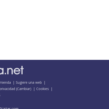
mienda
Sugiere una web
 privacidad
(
Cambiar
)
Cookies
S
0Listas.com