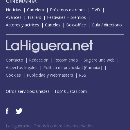
CINEMANÍA
Noticias
Cartelera
Próximos estrenos
DVD
Avances
Tráilers
Festivales + premios
Actores y actrices
Carteles
Box-office
Guía / directorio
Contacto
Redacción
Recomienda
Sugiere una web
Aspectos legales
Política de privacidad
(
Cambiar
)
Cookies
Publicidad y webmasters
RSS
Otros servicios:
Chistes
|
Top10Listas.com
LaHiguera.net. Todos los derechos reservados