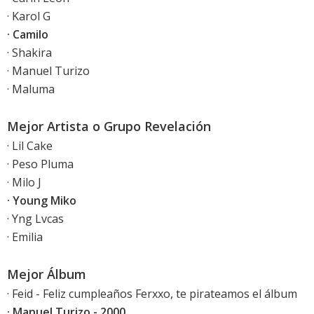
· Karol G
· Camilo
· Shakira
· Manuel Turizo
· Maluma
Mejor Artista o Grupo Revelación
· Lil Cake
· Peso Pluma
· Milo J
· Young Miko
· Yng Lvcas
· Emilia
Mejor Álbum
· Feid - Feliz cumpleaños Ferxxo, te pirateamos el álbum
· Manuel Turizo - 2000