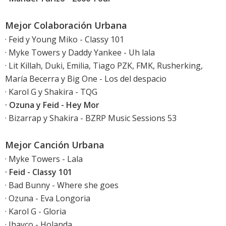
Mejor Colaboración Urbana
· Feid y Young Miko - Classy 101
· Myke Towers y Daddy Yankee - Uh lala
· Lit Killah, Duki, Emilia, Tiago PZK, FMK, Rusherking,
María Becerra y Big One - Los del despacio
· Karol G y Shakira - TQG
· Ozuna y Feid - Hey Mor
· Bizarrap y Shakira - BZRP Music Sessions 53
Mejor Canción Urbana
· Myke Towers - Lala
· Feid - Classy 101
· Bad Bunny - Where she goes
· Ozuna - Eva Longoria
· Karol G - Gloria
· Jhayco - Holanda