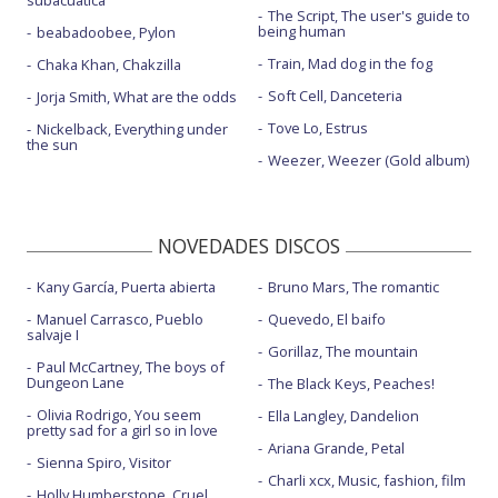
subacuática
The Script, The user's guide to
being human
beabadoobee, Pylon
Train, Mad dog in the fog
Chaka Khan, Chakzilla
Soft Cell, Danceteria
Jorja Smith, What are the odds
Tove Lo, Estrus
Nickelback, Everything under
the sun
Weezer, Weezer (Gold album)
NOVEDADES DISCOS
Kany García, Puerta abierta
Bruno Mars, The romantic
Manuel Carrasco, Pueblo
Quevedo, El baifo
salvaje I
Gorillaz, The mountain
Paul McCartney, The boys of
Dungeon Lane
The Black Keys, Peaches!
Olivia Rodrigo, You seem
Ella Langley, Dandelion
pretty sad for a girl so in love
Ariana Grande, Petal
Sienna Spiro, Visitor
Charli xcx, Music, fashion, film
Holly Humberstone, Cruel