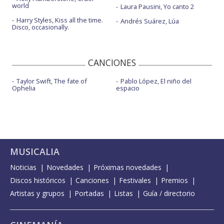
world
Laura Pausini, Yo canto 2
Harry Styles, Kiss all the time.
Andrés Suárez, Lúa
Disco, occasionally.
CANCIONES
Taylor Swift, The fate of
Pablo López, El niño del
Ophelia
espacio
MUSICALIA
Noticias
Novedades
Próximas novedades
Discos históricos
Canciones
Festivales
Premios
Artistas y grupos
Portadas
Listas
Guía / directorio