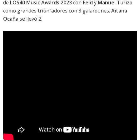
de
LOS40 Music Awards 2023
con
Feid
y
Manuel Turizo
como grandes triunfadores con 3 galardones.
Aitana
Ocaña
se llevó 2.