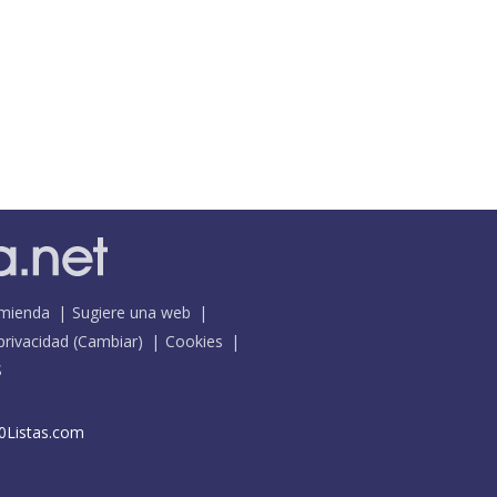
mienda
Sugiere una web
 privacidad
(
Cambiar
)
Cookies
S
0Listas.com