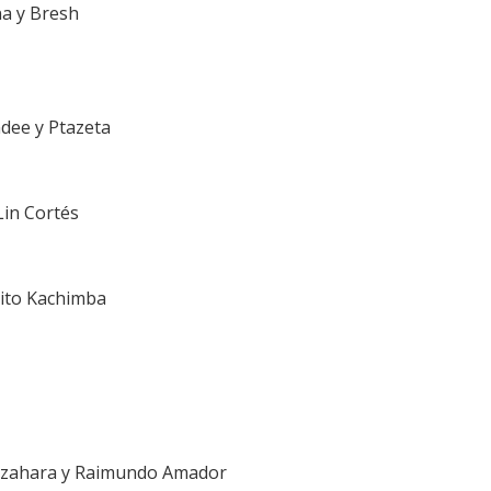
na y Bresh
ndee y Ptazeta
Lin Cortés
rito Kachimba
 Azahara y Raimundo Amador