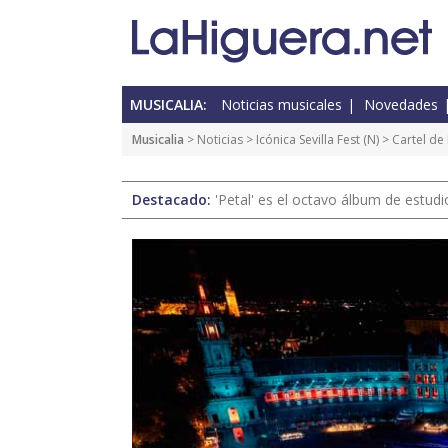
MUSICALIA:
Noticias musicales
Novedades
Musicalia
>
Noticias
>
Icónica Sevilla Fest
(
N
) > Cartel de
Destacado:
'Petal' es el octavo álbum de estud