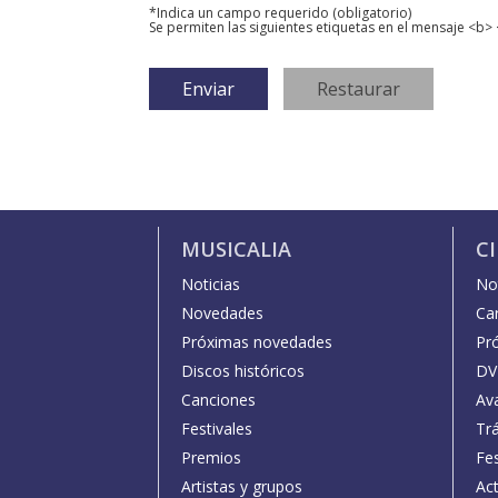
*Indica un campo requerido (obligatorio)
Se permiten las siguientes etiquetas en el mensaje <b> 
MUSICALIA
C
Noticias
Not
Novedades
Car
Próximas novedades
Pr
Discos históricos
DV
Canciones
Av
Festivales
Trá
Premios
Fe
Artistas y grupos
Act