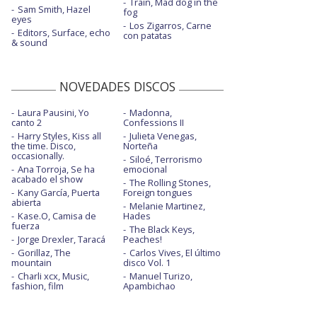
Train, Mad dog in the
Sam Smith, Hazel
fog
eyes
Los Zigarros, Carne
Editors, Surface, echo
con patatas
& sound
NOVEDADES DISCOS
Laura Pausini, Yo
Madonna,
canto 2
Confessions II
Harry Styles, Kiss all
Julieta Venegas,
the time. Disco,
Norteña
occasionally.
Siloé, Terrorismo
Ana Torroja, Se ha
emocional
acabado el show
The Rolling Stones,
Kany García, Puerta
Foreign tongues
abierta
Melanie Martinez,
Kase.O, Camisa de
Hades
fuerza
The Black Keys,
Jorge Drexler, Taracá
Peaches!
Gorillaz, The
Carlos Vives, El último
mountain
disco Vol. 1
Charli xcx, Music,
Manuel Turizo,
fashion, film
Apambichao