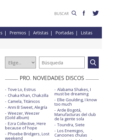
es
Premios
Artistas
Portadas
Listas
PRO. NOVEDADES DISCOS
Tove Lo, Estrus
Alabama Shakes, I
must be dreaming
Chaka Khan, Chakzilla
Ellie Goulding, I know
Camela, Titánicos
too much
Anni B Sweet, Alegría
Arde Bogotá,
Weezer, Weezer
Manufacturas del club
(Gold album)
de la gente sola
Ezra Collective, Here
Toundra, Siete
because of hope
Los Enemigos,
Phoebe Bridgers, Lost
Canciones chulas
weekend