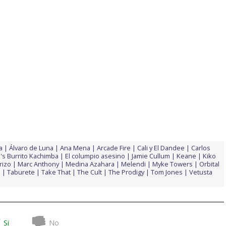
a
Álvaro de Luna
Ana Mena
Arcade Fire
Cali y El Dandee
Carlos
's Burrito Kachimba
El columpio asesino
Jamie Cullum
Keane
Kiko
rizo
Marc Anthony
Medina Azahara
Melendi
Myke Towers
Orbital
n
Taburete
Take That
The Cult
The Prodigy
Tom Jones
Vetusta
Si
No