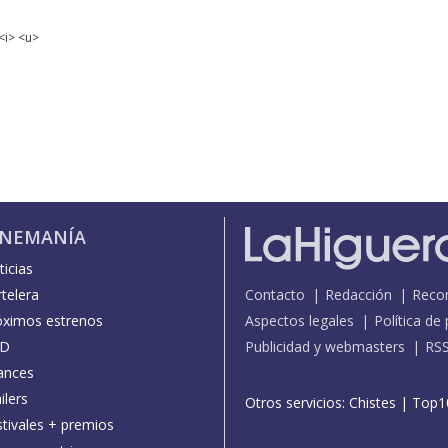
<i> <u>
INEMANÍA
icias
telera
Contacto
Redacción
Reco
óximos estrenos
Aspectos legales
Política de
D
Publicidad y webmasters
RS
ances
ilers
Otros servicios:
Chistes
|
Top1
stivales + premios