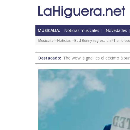
MUSICALIA:
Noticias musicales
Novedades
Musicalia
>
Noticias
> Bad Bunny regresa al nº1 en disc
Destacado:
'The wow! signal' es el décimo álb