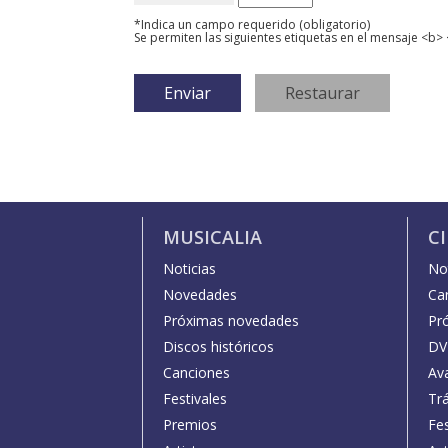
*Indica un campo requerido (obligatorio)
Se permiten las siguientes etiquetas en el mensaje <b> 
MUSICALIA
C
Noticias
Not
Novedades
Car
Próximas novedades
Pr
Discos históricos
DV
Canciones
Av
Festivales
Trá
Premios
Fe