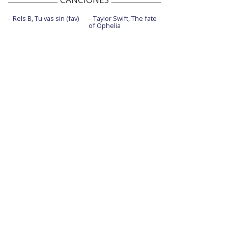
Rels B, Tu vas sin (fav)
Taylor Swift, The fate
of Ophelia