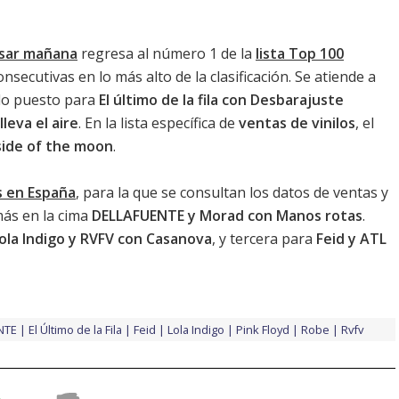
asar mañana
regresa al número 1 de la
lista Top 100
nsecutivas en lo más alto de la clasificación. Se atiende a
ndo puesto para
El último de la fila con Desbarajuste
leva el aire
. En la lista específica de
ventas de vinilos
, el
side of the moon
.
s en España
, para la que se consultan los datos de ventas y
más en la cima
DELLAFUENTE y Morad con Manos rotas
.
Lola Indigo y RVFV con Casanova
, y tercera para
Feid y ATL
NTE
El Último de la Fila
Feid
Lola Indigo
Pink Floyd
Robe
Rvfv