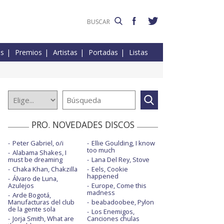
es
Premios
Artistas
Portadas
Listas
PRO. NOVEDADES DISCOS
Peter Gabriel, o/i
Ellie Goulding, I know
too much
Alabama Shakes, I
must be dreaming
Lana Del Rey, Stove
Chaka Khan, Chakzilla
Eels, Cookie
happened
Álvaro de Luna,
Azulejos
Europe, Come this
madness
Arde Bogotá,
Manufacturas del club
beabadoobee, Pylon
de la gente sola
Los Enemigos,
Jorja Smith, What are
Canciones chulas