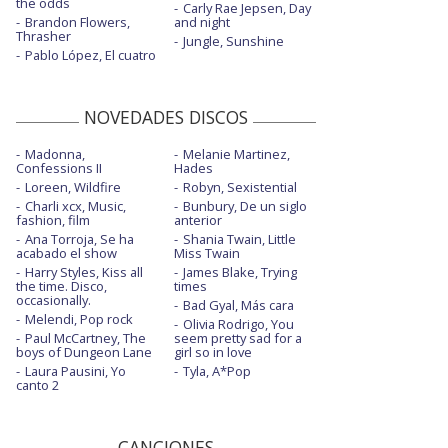
the odds
Carly Rae Jepsen, Day
Brandon Flowers,
and night
Thrasher
Jungle, Sunshine
Pablo López, El cuatro
NOVEDADES DISCOS
Madonna,
Melanie Martinez,
Confessions II
Hades
Loreen, Wildfire
Robyn, Sexistential
Charli xcx, Music,
Bunbury, De un siglo
fashion, film
anterior
Ana Torroja, Se ha
Shania Twain, Little
acabado el show
Miss Twain
Harry Styles, Kiss all
James Blake, Trying
the time. Disco,
times
occasionally.
Bad Gyal, Más cara
Melendi, Pop rock
Olivia Rodrigo, You
Paul McCartney, The
seem pretty sad for a
boys of Dungeon Lane
girl so in love
Laura Pausini, Yo
Tyla, A*Pop
canto 2
CANCIONES