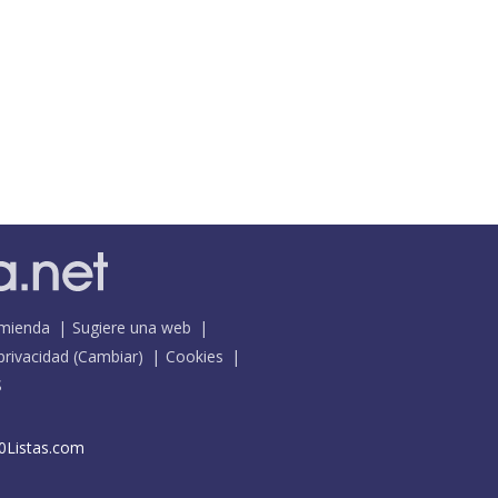
mienda
Sugiere una web
 privacidad
(
Cambiar
)
Cookies
S
0Listas.com