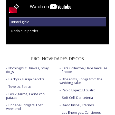
Ininteligible
Nada que perder
PRO. NOVEDADES DISCOS
Nothing but Thieves, Stray
Ezra Collective, Here because
dogs
of hope
Becky G, Baraja bendita
Blossoms, Songs from the
wedding cake
Tove Lo, Estrus
Pablo López, El cuatro
Los Zigarros, Carne con
patatas
Soft Cell, Danceteria
Phoebe Bridgers, Lost
David Bisbal, Eternos
weekend
Los Enemigos, Canciones