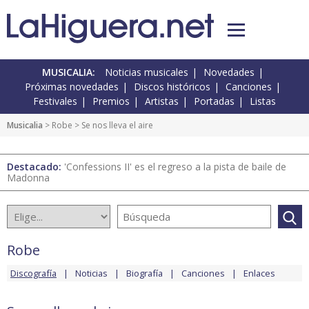
MUSICALIA:
Noticias musicales
Novedades
Próximas novedades
Discos históricos
Canciones
Festivales
Premios
Artistas
Portadas
Listas
Musicalia
>
Robe
> Se nos lleva el aire
Destacado:
'Confessions II' es el regreso a la pista de baile de
Madonna
Robe
Discografía
Noticias
Biografía
Canciones
Enlaces