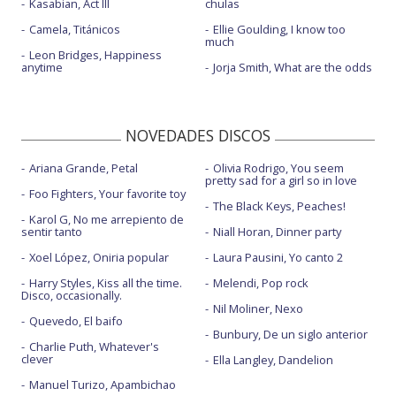
Kasabian, Act III
chulas
Camela, Titánicos
Ellie Goulding, I know too
much
Leon Bridges, Happiness
anytime
Jorja Smith, What are the odds
NOVEDADES DISCOS
Ariana Grande, Petal
Olivia Rodrigo, You seem
pretty sad for a girl so in love
Foo Fighters, Your favorite toy
The Black Keys, Peaches!
Karol G, No me arrepiento de
sentir tanto
Niall Horan, Dinner party
Xoel López, Oniria popular
Laura Pausini, Yo canto 2
Harry Styles, Kiss all the time.
Melendi, Pop rock
Disco, occasionally.
Nil Moliner, Nexo
Quevedo, El baifo
Bunbury, De un siglo anterior
Charlie Puth, Whatever's
clever
Ella Langley, Dandelion
Manuel Turizo, Apambichao