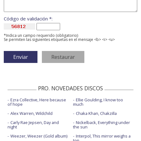
Código de validación *:
*Indica un campo requerido (obligatorio)
Se permiten las siguientes etiquetas en el mensaje <b> <i> <u>
PRO. NOVEDADES DISCOS
Ezra Collective, Here because
Ellie Goulding, I know too
of hope
much
Alex Warren, Wildchild
Chaka Khan, Chakzilla
Carly Rae Jepsen, Day and
Nickelback, Everything under
night
the sun
Weezer, Weezer (Gold album)
Interpol, This mirror weighs a
ton