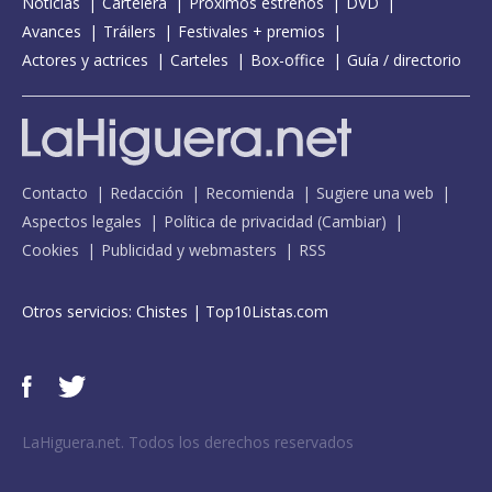
Noticias
Cartelera
Próximos estrenos
DVD
Avances
Tráilers
Festivales + premios
Actores y actrices
Carteles
Box-office
Guía / directorio
Contacto
Redacción
Recomienda
Sugiere una web
Aspectos legales
Política de privacidad
(
Cambiar
)
Cookies
Publicidad y webmasters
RSS
Otros servicios:
Chistes
|
Top10Listas.com
LaHiguera.net. Todos los derechos reservados