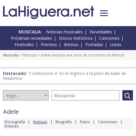
MUSICALIA:
Noticias musicales
Novedades
Próximas novedades
Discos históricos
Canciones
Festivales
Premios
Artistas
Portadas
Listas
Musicalia
>
Noticias
> Adele anuncia una serie de conciertos en Múnich
Destacado:
'Confessions II' es el regreso a la pista de baile de
Madonna
Adele
Discografía
Noticias
Biografía
Fotos
Canciones
Enlaces