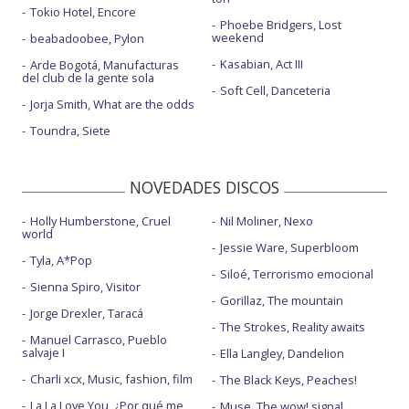
Tokio Hotel, Encore
Phoebe Bridgers, Lost
weekend
beabadoobee, Pylon
Kasabian, Act III
Arde Bogotá, Manufacturas
del club de la gente sola
Soft Cell, Danceteria
Jorja Smith, What are the odds
Toundra, Siete
NOVEDADES DISCOS
Holly Humberstone, Cruel
Nil Moliner, Nexo
world
Jessie Ware, Superbloom
Tyla, A*Pop
Siloé, Terrorismo emocional
Sienna Spiro, Visitor
Gorillaz, The mountain
Jorge Drexler, Taracá
The Strokes, Reality awaits
Manuel Carrasco, Pueblo
salvaje I
Ella Langley, Dandelion
Charli xcx, Music, fashion, film
The Black Keys, Peaches!
La La Love You, ¿Por qué me
Muse, The wow! signal