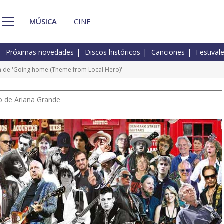
MÚSICA
CINE
Próximas novedades
Discos históricos
Canciones
Festival
n de 'Going home (Theme from Local Hero)'
io de Ariana Grande