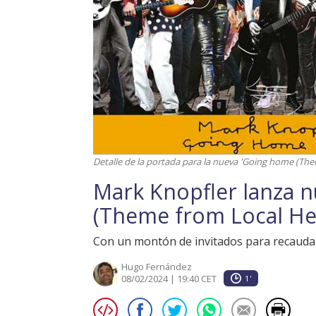
Detalle de la portada para la nueva 'Going home (The
Mark Knopfler lanza 
(Theme from Local He
Con un montón de invitados para recaudar
Hugo Fernández
08/02/2024 | 19:40 CET
1'