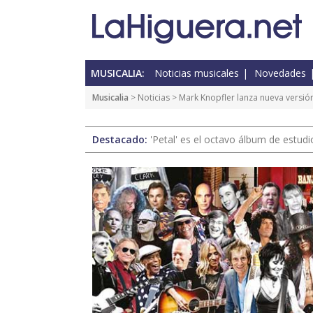
MUSICALIA:
Noticias musicales
Novedades
Musicalia
>
Noticias
> Mark Knopfler lanza nueva versió
Destacado:
'Petal' es el octavo álbum de estud