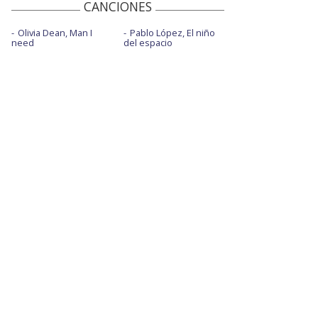
CANCIONES
Olivia Dean, Man I
Pablo López, El niño
need
del espacio