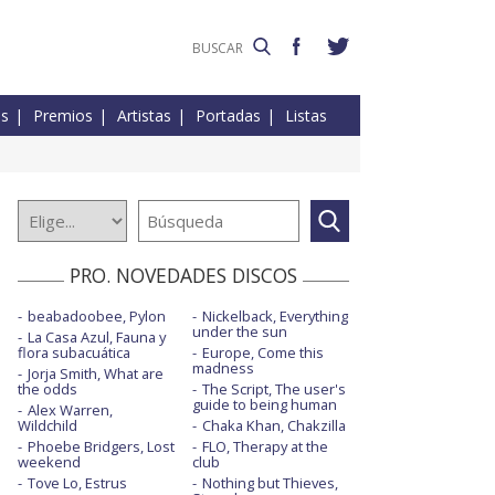
es
Premios
Artistas
Portadas
Listas
PRO. NOVEDADES DISCOS
beabadoobee, Pylon
Nickelback, Everything
under the sun
La Casa Azul, Fauna y
flora subacuática
Europe, Come this
madness
Jorja Smith, What are
the odds
The Script, The user's
guide to being human
Alex Warren,
Wildchild
Chaka Khan, Chakzilla
Phoebe Bridgers, Lost
FLO, Therapy at the
weekend
club
Tove Lo, Estrus
Nothing but Thieves,