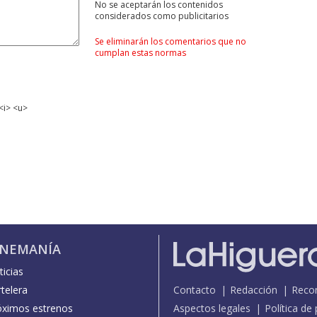
No se aceptarán los contenidos
considerados como publicitarios
Se eliminarán los comentarios que no
cumplan estas normas
<i> <u>
INEMANÍA
icias
telera
Contacto
Redacción
Reco
óximos estrenos
Aspectos legales
Política de