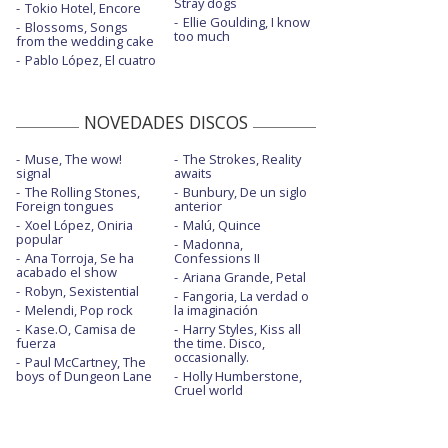
Stray dogs
Tokio Hotel, Encore
Ellie Goulding, I know
Blossoms, Songs
too much
from the wedding cake
Pablo López, El cuatro
NOVEDADES DISCOS
Muse, The wow!
The Strokes, Reality
signal
awaits
The Rolling Stones,
Bunbury, De un siglo
Foreign tongues
anterior
Xoel López, Oniria
Malú, Quince
popular
Madonna,
Ana Torroja, Se ha
Confessions II
acabado el show
Ariana Grande, Petal
Robyn, Sexistential
Fangoria, La verdad o
Melendi, Pop rock
la imaginación
Kase.O, Camisa de
Harry Styles, Kiss all
fuerza
the time. Disco,
occasionally.
Paul McCartney, The
boys of Dungeon Lane
Holly Humberstone,
Cruel world