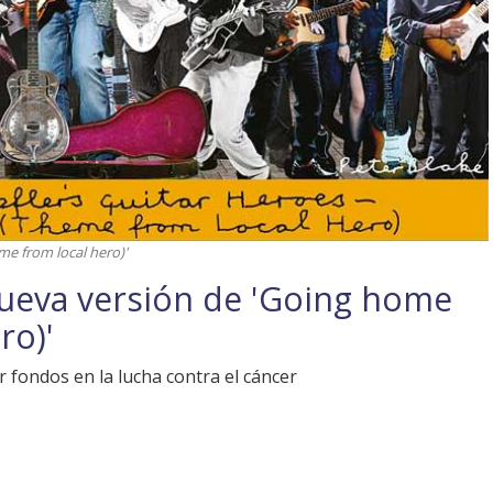
me from local hero)'
nueva versión de 'Going home
ro)'
 fondos en la lucha contra el cáncer