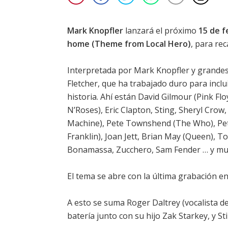
Mark Knopfler
lanzará el próximo
15 de f
home (Theme from Local Hero)
, para re
Interpretada por Mark Knopfler y grandes
Fletcher, que ha trabajado duro para inclui
historia. Ahí están David Gilmour (Pink Fl
N’Roses), Eric Clapton, Sting, Sheryl Cro
Machine), Pete Townshend (The Who), Pet
Franklin), Joan Jett, Brian May (Queen), To
Bonamassa, Zucchero, Sam Fender … y mu
El tema se abre con la última grabación en 
A esto se suma Roger Daltrey (vocalista d
batería junto con su hijo Zak Starkey, y Sti