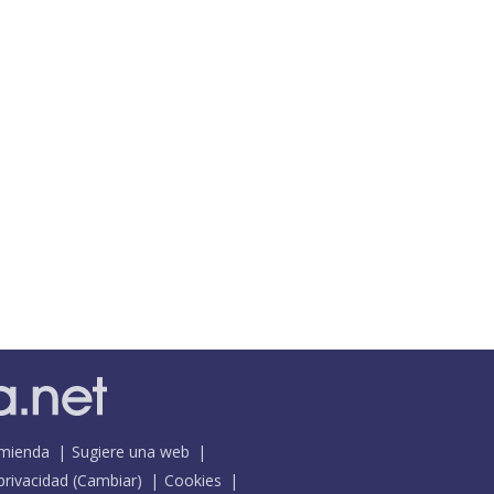
mienda
Sugiere una web
 privacidad
(
Cambiar
)
Cookies