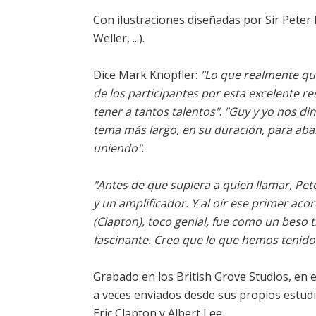
Con ilustraciones diseñadas por Sir Peter 
Weller, ...).
Dice Mark Knopfler:
"Lo que realmente qui
de los participantes por esta excelente r
tener a tantos talentos"
.
"Guy y yo nos di
tema más largo, en su duración, para aba
uniendo"
.
"Antes de que supiera a quien llamar, P
y un amplificador. Y al oír ese primer acorde
(Clapton), toco genial, fue como un beso tr
fascinante. Creo que lo que hemos tenido
Grabado en los British Grove Studios, en 
a veces enviados desde sus propios estud
Eric Clapton y Albert Lee.