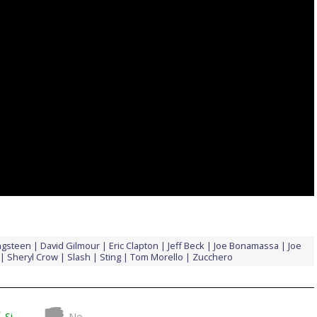
ngsteen
David Gilmour
Eric Clapton
Jeff Beck
Joe Bonamassa
Joe
Sheryl Crow
Slash
Sting
Tom Morello
Zucchero
Si
No