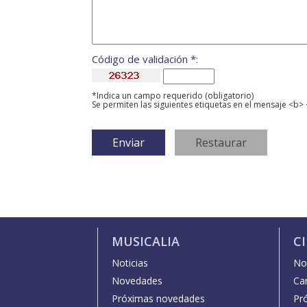
Código de validación *:
*Indica un campo requerido (obligatorio)
Se permiten las siguientes etiquetas en el mensaje <b> 
MUSICALIA
C
Noticias
Not
Novedades
Car
Próximas novedades
Pr