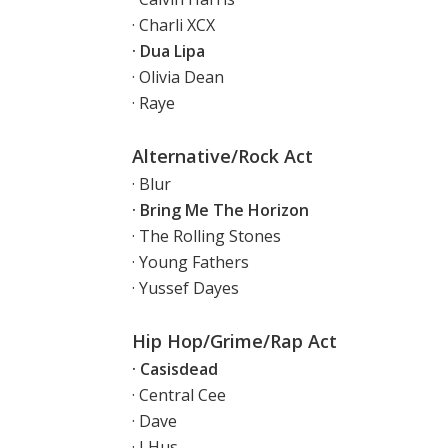
· Charli XCX
· Dua Lipa
· Olivia Dean
· Raye
Alternative/Rock Act
· Blur
· Bring Me The Horizon
· The Rolling Stones
· Young Fathers
· Yussef Dayes
Hip Hop/Grime/Rap Act
· Casisdead
· Central Cee
· Dave
· J Hus