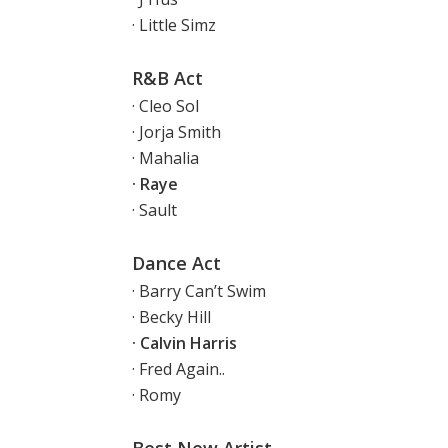
· Little Simz
R&B Act
· Cleo Sol
· Jorja Smith
· Mahalia
· Raye
· Sault
Dance Act
· Barry Can’t Swim
· Becky Hill
· Calvin Harris
· Fred Again..
· Romy
Best New Artist