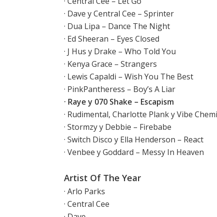
· Central Cee – Let Go
· Dave y Central Cee – Sprinter
· Dua Lipa – Dance The Night
· Ed Sheeran – Eyes Closed
· J Hus y Drake – Who Told You
· Kenya Grace – Strangers
· Lewis Capaldi – Wish You The Best
· PinkPantheress – Boy’s A Liar
· Raye y 070 Shake – Escapism
· Rudimental, Charlotte Plank y Vibe Chemi
· Stormzy y Debbie – Firebabe
· Switch Disco y Ella Henderson – React
· Venbee y Goddard – Messy In Heaven
Artist Of The Year
· Arlo Parks
· Central Cee
· Dave