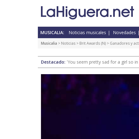
MUSICALIA:
Noticias musicales
Novedades
Musicalia
>
Noticias
>
Brit Awards
(
N
) > Ganadores y ac
Destacado:
'You seem pretty sad for a girl so in