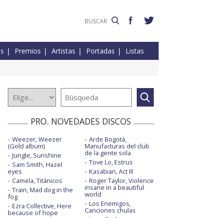
es
Premios
Artistas
Portadas
Listas
PRO. NOVEDADES DISCOS
Weezer, Weezer
Arde Bogotá,
(Gold album)
Manufacturas del club
de la gente sola
Jungle, Sunshine
Tove Lo, Estrus
Sam Smith, Hazel
eyes
Kasabian, Act III
Camela, Titánicos
Roger Taylor, Violence
insane in a beautiful
Train, Mad dog in the
world
fog
Los Enemigos,
Ezra Collective, Here
Canciones chulas
because of hope