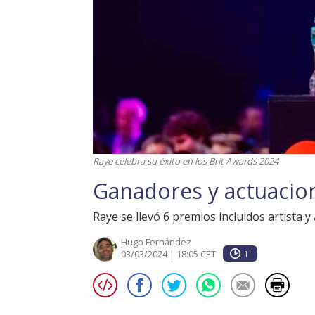
Raye celebra su éxito en los Brit Awards 2024
Ganadores y actuacion
Raye se llevó 6 premios incluidos artista 
Hugo Fernández
03/03/2024 | 18:05 CET
1'