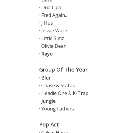
· Dua Lipa
· Fred Again..
· J Hus
· Jessie Ware
· Little Simz
· Olivia Dean
· Raye
Group Of The Year
· Blur
· Chase & Status
· Headie One & K-Trap
· Jungle
· Young Fathers
Pop Act
· Calvin Harris