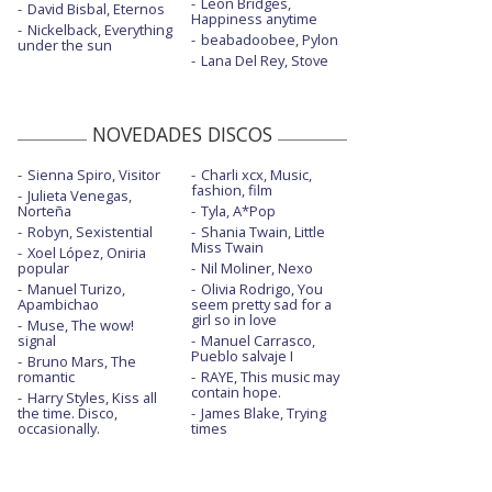
Leon Bridges,
David Bisbal, Eternos
Happiness anytime
Nickelback, Everything
beabadoobee, Pylon
under the sun
Lana Del Rey, Stove
NOVEDADES DISCOS
Sienna Spiro, Visitor
Charli xcx, Music,
fashion, film
Julieta Venegas,
Norteña
Tyla, A*Pop
Robyn, Sexistential
Shania Twain, Little
Miss Twain
Xoel López, Oniria
popular
Nil Moliner, Nexo
Manuel Turizo,
Olivia Rodrigo, You
Apambichao
seem pretty sad for a
girl so in love
Muse, The wow!
signal
Manuel Carrasco,
Pueblo salvaje I
Bruno Mars, The
romantic
RAYE, This music may
contain hope.
Harry Styles, Kiss all
the time. Disco,
James Blake, Trying
occasionally.
times