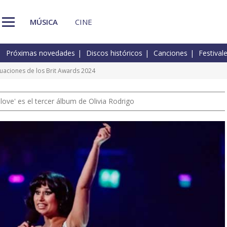
MÚSICA
CINE
Próximas novedades
Discos históricos
Canciones
Festival
tuaciones de los Brit Awards 2024
 love' es el tercer álbum de Olivia Rodrigo