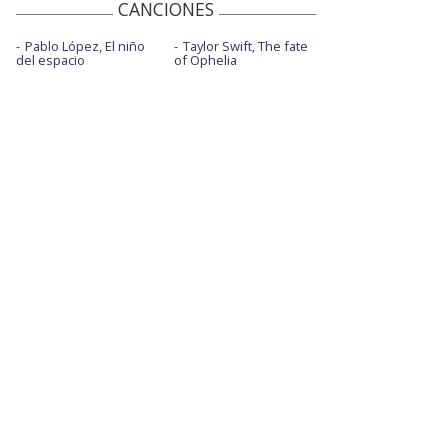
CANCIONES
Pablo López, El niño
Taylor Swift, The fate
del espacio
of Ophelia