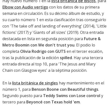
Hay nuevo número 1 en la
lista británica de discos
, para
Elbow con Audio vertigo
con los datos de su primera
semana en circulación. Es su décimo álbum de estudio, y
su cuarto número 1 en esta clasificación tras conseguirlo
con '
The take off and landing of everything
' (2014), '
Little
fictions
' (2017) y '
Giants of all sizes
' (2019). Otra entrada
destacada en lista en segunda posición para
Future &
Metro Boomin con We don't trust you
. El podio lo
completa
Olivia Rodrigo con GUTS
en el tercer escalón,
tras la publicación de la edición
spilled
. Hay una tercera
entrada directa al top 10, para '
The Jesus and Mary
Chain con Glasgow eyes
' a la séptima posición.
En la
lista británica de singles
hay mantenimiento en el
número 1, para
Benson Boone con Beautiful things
.
Segundo puesto para
Teddy Swims con Lose control
y
tercero para
Beyoncé con Texas hold 'em
.