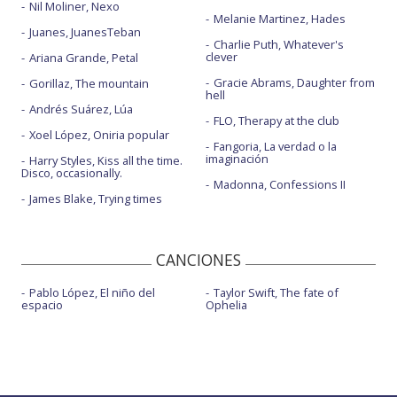
Nil Moliner, Nexo
Melanie Martinez, Hades
Juanes, JuanesTeban
Charlie Puth, Whatever's
clever
Ariana Grande, Petal
Gracie Abrams, Daughter from
Gorillaz, The mountain
hell
Andrés Suárez, Lúa
FLO, Therapy at the club
Xoel López, Oniria popular
Fangoria, La verdad o la
imaginación
Harry Styles, Kiss all the time.
Disco, occasionally.
Madonna, Confessions II
James Blake, Trying times
CANCIONES
Pablo López, El niño del
Taylor Swift, The fate of
espacio
Ophelia