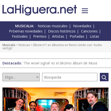
MUSICALIA:
Noticias musicales
Novedades
Próximas novedades
Discos históricos
Canciones
Festivales
Premios
Artistas
Portadas
Listas
Musicalia
>
Noticias
> Elbow nº1 en álbumes en Reino Unido con 'Audio
vertigo'
Destacado:
'The wow! signal' es el décimo álbum de Muse