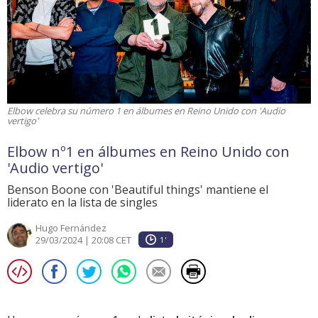
Elbow celebra su número 1 en álbumes en Reino Unido con 'Audio
vertigo'
Elbow nº1 en álbumes en Reino Unido con
'Audio vertigo'
Benson Boone con 'Beautiful things' mantiene el
liderato en la lista de singles
Hugo Fernández
29/03/2024 | 20:08 CET
1'