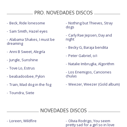
PRO. NOVEDADES DISCOS
Beck, Ride lonesome
Nothing but Thieves, Stray
dogs
Sam Smith, Hazel eyes
Carly Rae Jepsen, Day and
night
Alabama Shakes, I must be
dreaming
Becky G, Baraja bendita
Anni B Sweet, Alegría
Peter Gabriel, o/i
Jungle, Sunshine
Natalie Imbruglia, Algorithm
Tove Lo, Estrus
Los Enemigos, Canciones
chulas
beabadoobee, Pylon
Weezer, Weezer (Gold album)
Train, Mad dog in the fog
Toundra, Siete
NOVEDADES DISCOS
Loreen, Wildfire
Olivia Rodrigo, You seem
pretty sad for a girl so in love