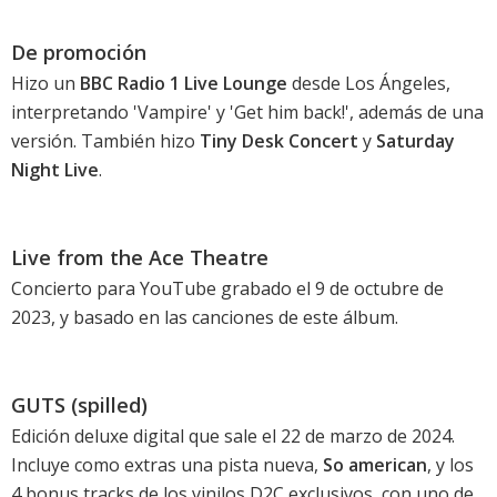
De promoción
Hizo un
BBC Radio 1 Live Lounge
desde Los Ángeles,
interpretando '
Vampire
' y '
Get him back!
', además de una
versión. También hizo
Tiny Desk Concert
y
Saturday
Night Live
.
Live from the Ace Theatre
Concierto para YouTube grabado el 9 de octubre de
2023, y basado en las canciones de este álbum.
GUTS (spilled)
Edición deluxe digital que sale el 22 de marzo de 2024.
Incluye como extras una pista nueva,
So american
, y los
4 bonus tracks de los vinilos D2C exclusivos, con uno de