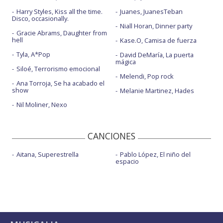
Vampire - Saturday Night Live | 2023
Harry Styles, Kiss all the time.
Juanes, JuanesTeban
Disco, occasionally.
Vampire + Get him back! - MTV VMAS 2023
Niall Horan, Dinner party
Gracie Abrams, Daughter from
hell
Kase.O, Camisa de fuerza
Tyla, A*Pop
David DeMaría, La puerta
mágica
Siloé, Terrorismo emocional
Melendi, Pop rock
Ana Torroja, Se ha acabado el
show
Melanie Martinez, Hades
Nil Moliner, Nexo
CANCIONES
Aitana, Superestrella
Pablo López, El niño del
espacio