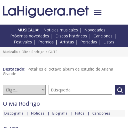
MUSICALIA:
Noticias musicales
Novedades
Próximas novedades
Discos históricos
Canciones
Festivales
Premios
Artistas
Portadas
Listas
Musicalia
>
Olivia Rodrigo
> GUTS
Destacado:
'Petal' es el octavo álbum de estudio de Ariana
Grande
Olivia Rodrigo
Discografía
Noticias
Biografía
Fotos
Canciones