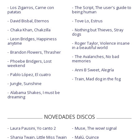
Los Zigarros, Carne con
The Script, The user's guide to
Get him back! - Live Vevo
patatas
being human
Obsessed
David Bisbal, Eternos
Tove Lo, Estrus
Chaka Khan, Chakzilla
Nothing but Thieves, Stray
Obsessed - Live from rehearsal
dogs
Leon Bridges, Happiness
Obsessed - Performance
anytime
Roger Taylor, Violence insane
in a beautiful world
Brandon Flowers, Thrasher
Pretty isn't pretty - Live Vevo
The Avalanches, No bad
memories
Phoebe Bridgers, Lost
Vampire
weekend
Anni B Sweet, Alegría
Pablo López, El cuatro
Vampire - BBC Radio 1 Live Lounge
Train, Mad dog in the fog
Jungle, Sunshine
Vampire - con letra
Alabama Shakes, I must be
Vampire - GRAMMYs 2024
dreaming
Vampire - Live From iHeartRadio Jingle Ball 2023
NOVEDADES DISCOS
Vampire - Live from The Today Show / 2023
Laura Pausini, Yo canto 2
Muse, The wow! signal
Vampire - Live piano
Shania Twain, Little Miss Twain
Malú, Quince