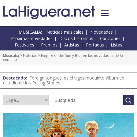
MUSICALIA:
Noticias musicales
Novedades
Próximas novedades
Discos históricos
Canciones
Festivales
Premios
Artistas
Portadas
Listas
Musicalia
>
Noticias
> Empire of the Sun y Blur en las novedades de la
semana
Destacado:
'Foreign tongues' es el vigesimoquinto álbum de
estudio de los Rolling Stones