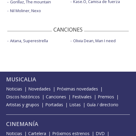
Kase.O, Camisa de fuerza
Gorillaz, The mountain
Nil Moliner, Nexo
CANCIONES
Aitana, Superestrella
Olivia Dean, Man I need
MUSICALIA
Noticias
Novedades
Próximas novedades
Discos históricos
Canciones
Festivales
Premios
Artistas y grupos
Portadas
Listas
Guía / directorio
CINEMANÍA
Noticias
Cartelera
Próximos estrenos
DVD