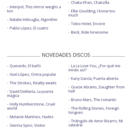
Chaka Khan, Chakzilla
Interpol, This mirror weighs a
ton
Ellie Goulding, I know too
much
Natalie Imbruglia, Algorithm
Tokio Hotel, Encore
Pablo López, El cuatro
Beck, Ride lonesome
NOVEDADES DISCOS
Quevedo, El baifo
La La Love You, ¿Por qué me
miráis así?
Xoel López, Oniria popular
Kany García, Puerta abierta
The Strokes, Reality awaits
Gracie Abrams, Daughter from
hell
David DeMaría, La puerta
mágica
Bruno Mars, The romantic
Holly Humberstone, Cruel
world
The Rolling Stones, Foreign
tongues
Melanie Martinez, Hades
Triángulo de Amor Bizarro, Mi
catedral
Sienna Spiro, Visitor