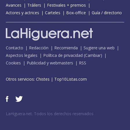
Avances
Tráilers
Festivales + premios
Actores y actrices
Carteles
Box-office
Guía / directorio
Contacto
Redacción
Recomienda
Sugiere una web
Aspectos legales
Política de privacidad
(
Cambiar
)
Cookies
Publicidad y webmasters
RSS
Otros servicios:
Chistes
|
Top10Listas.com
LaHiguera.net. Todos los derechos reservados