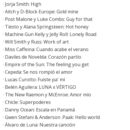
·
Jorja Smith: High
· Aitch y D-Block Europe: Gold mine
·
Post Malone y Luke Combs: Guy for that
· Tiësto y Alana Springsteen: Hot honey
· Machine Gun Kelly y Jelly Roll: Lonely Road
· Will Smith y Russ: Work of art
·
Miss Caffeina: Cuando acabe el verano
· Daviles de Novelda: Corazón partío
·
Empire of the Sun: The feeling you get
·
Cepeda: Se nos rompió el amor
· Lucas Curotto: Fuiste pa' mí
· Belén Aguilera: LUNA x VÉRTIGO
·
The New Raemon y McEnroe: Amor mío
· Chicle: Superpoderes
·
Danny Ocean: Escala en Panamá
·
Gwen Stefani & Anderson .Paak: Hello world
·
Álvaro de Luna: Nuestra canción