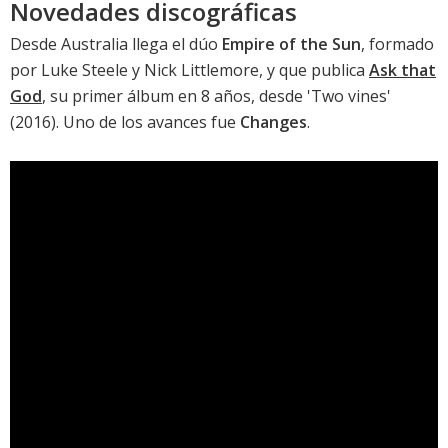
Novedades discográficas
Desde Australia llega el dúo
Empire of the Sun
, formado
por Luke Steele y Nick Littlemore, y que publica
Ask that
God
, su primer álbum en 8 años, desde '
Two vines
'
(2016). Uno de los avances fue
Changes
.