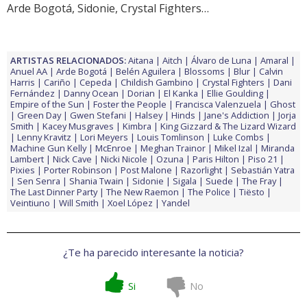
Arde Bogotá, Sidonie, Crystal Fighters…
ARTISTAS RELACIONADOS:
Aitana
Aitch
Álvaro de Luna
Amaral
Anuel AA
Arde Bogotá
Belén Aguilera
Blossoms
Blur
Calvin
Harris
Cariño
Cepeda
Childish Gambino
Crystal Fighters
Dani
Fernández
Danny Ocean
Dorian
El Kanka
Ellie Goulding
Empire of the Sun
Foster the People
Francisca Valenzuela
Ghost
Green Day
Gwen Stefani
Halsey
Hinds
Jane's Addiction
Jorja
Smith
Kacey Musgraves
Kimbra
King Gizzard & The Lizard Wizard
Lenny Kravitz
Lori Meyers
Louis Tomlinson
Luke Combs
Machine Gun Kelly
McEnroe
Meghan Trainor
Mikel Izal
Miranda
Lambert
Nick Cave
Nicki Nicole
Ozuna
Paris Hilton
Piso 21
Pixies
Porter Robinson
Post Malone
Razorlight
Sebastián Yatra
Sen Senra
Shania Twain
Sidonie
Sigala
Suede
The Fray
The Last Dinner Party
The New Raemon
The Police
Tiësto
Veintiuno
Will Smith
Xoel López
Yandel
¿Te ha parecido interesante la noticia?
Si
No