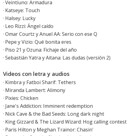
· Veintiuno: Armadura
· Katseye: Touch
·
Halsey: Lucky
·
Leo Rizzi: Ángel caído
· Omar Courtz y Anuel AA: Serio con ese Q
· Pepe y Vizio: Qué bonita eres
· Piso 21 y Ozuna: Fichaje del año
·
Sebastián Yatra y Aitana: Las dudas
(versión 2)
Videos con letra y audios
·
Kimbra y Fatboi Sharif: Tethers
·
Miranda Lambert: Alimony
·
Pixies: Chicken
·
Jane's Addiction: Imminent redemption
·
Nick Cave & the Bad Seeds: Long dark night
·
King Gizzard & The Lizard Wizard: Hog calling contest
·
Paris Hilton y Meghan Trainor: Chasin'