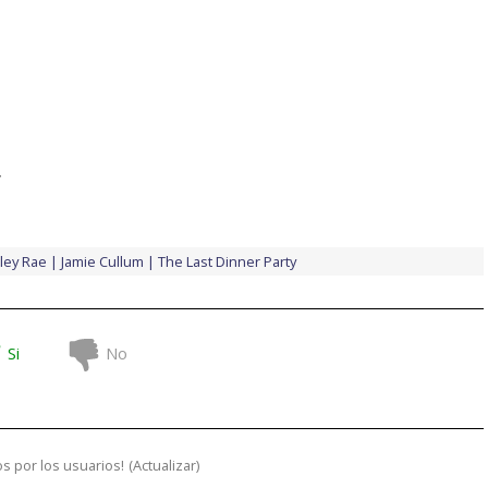
y
ley Rae
Jamie Cullum
The Last Dinner Party
Si
No
s por los usuarios!
(
Actualizar
)