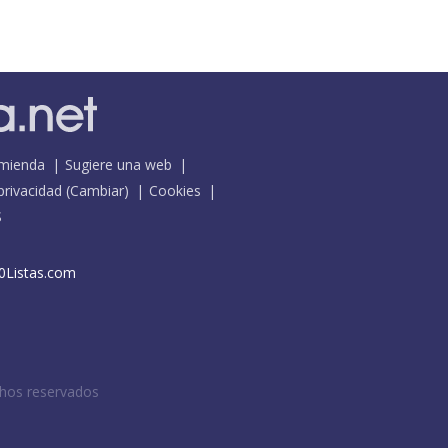
mienda
Sugiere una web
 privacidad
(
Cambiar
)
Cookies
S
0Listas.com
chos reservados