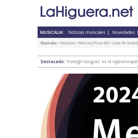
MUSICALIA:
Noticias musicales
Novedades
Musicalia
>
Noticias
>
Mercury Prize
(
N
) > Lista de final
Destacado:
'Foreign tongues' es el vigesimoqui