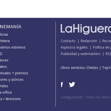
INEMANÍA
icias
telera
Contacto
Redacción
Reco
óximos estrenos
Aspectos legales
Política de
D
Publicidad y webmasters
RS
ances
ilers
Otros servicios:
Chistes
|
Top1
stivales + premios
ores y actrices
teles
x-office
LaHiguera.net. Todos los dere
a / directorio