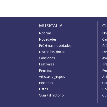
MUSICALIA
C
Noticias
Not
Novedades
Car
Próximas novedades
Pr
Discos históricos
DV
Canciones
Av
Festivales
Trá
Premios
Fe
Artistas y grupos
Act
Portadas
Car
Listas
Bo
Guía / directorio
Guí