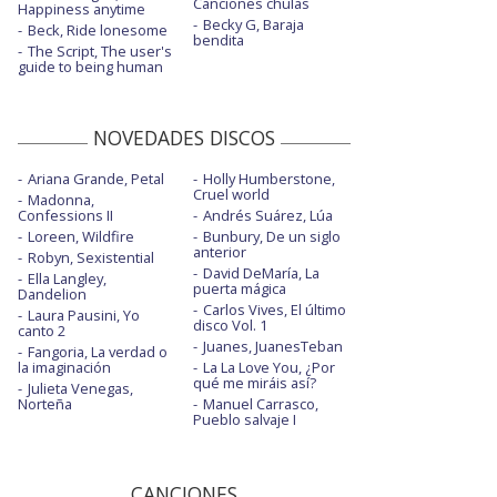
Canciones chulas
Happiness anytime
Becky G, Baraja
Beck, Ride lonesome
bendita
The Script, The user's
guide to being human
NOVEDADES DISCOS
Ariana Grande, Petal
Holly Humberstone,
Cruel world
Madonna,
Confessions II
Andrés Suárez, Lúa
Loreen, Wildfire
Bunbury, De un siglo
anterior
Robyn, Sexistential
David DeMaría, La
Ella Langley,
puerta mágica
Dandelion
Carlos Vives, El último
Laura Pausini, Yo
disco Vol. 1
canto 2
Juanes, JuanesTeban
Fangoria, La verdad o
la imaginación
La La Love You, ¿Por
qué me miráis así?
Julieta Venegas,
Norteña
Manuel Carrasco,
Pueblo salvaje I
CANCIONES