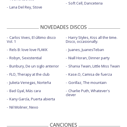
Soft Cell, Danceteria
Lana Del Rey, Stove
NOVEDADES DISCOS
Carlos Vives, El último disco
Harry Styles, Kiss all the time.
Vol. 1
Disco, occasionally.
Rels B: love love FLAKK
Juanes, JuanesTeban
Robyn, Sexistential
Niall Horan, Dinner party
Bunbury, De un siglo anterior
Shania Twain, Little Miss Twain
FLO, Therapy at the club
Kase.O, Camisa de fuerza
Julieta Venegas, Norteña
Gorillaz, The mountain
Bad Gyal, Más cara
Charlie Puth, Whatever's
clever
Kany García, Puerta abierta
Nil Moliner, Nexo
CANCIONES