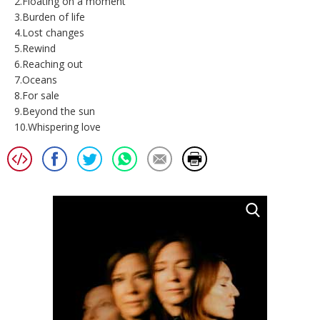
2.Floating on a moment
3.Burden of life
4.Lost changes
5.Rewind
6.Reaching out
7.Oceans
8.For sale
9.Beyond the sun
10.Whispering love