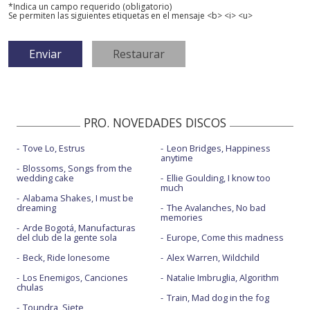
*Indica un campo requerido (obligatorio)
Se permiten las siguientes etiquetas en el mensaje <b> <i> <u>
PRO. NOVEDADES DISCOS
Tove Lo, Estrus
Leon Bridges, Happiness
anytime
Blossoms, Songs from the
wedding cake
Ellie Goulding, I know too
much
Alabama Shakes, I must be
dreaming
The Avalanches, No bad
memories
Arde Bogotá, Manufacturas
del club de la gente sola
Europe, Come this madness
Beck, Ride lonesome
Alex Warren, Wildchild
Los Enemigos, Canciones
Natalie Imbruglia, Algorithm
chulas
Train, Mad dog in the fog
Toundra, Siete