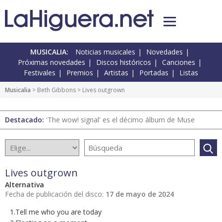
MUSICALIA:
Noticias musicales
Novedades
Próximas novedades
Discos históricos
Canciones
Festivales
Premios
Artistas
Portadas
Listas
Musicalia
> Beth Gibbons > Lives outgrown
Destacado:
'The wow! signal' es el décimo álbum de Muse
Lives outgrown
Alternativa
Fecha de publicación del disco:
17 de mayo de 2024
1.Tell me who you are today