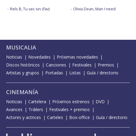
Rels B, Tu vas sin (fav)
Olivia Dean, Man I need
MUSICALIA
Noticias
Novedades
Próximas novedades
Discos históricos
Canciones
Festivales
Premios
Artistas y grupos
Portadas
Listas
Guía / directorio
CINEMANÍA
Noticias
Cartelera
Próximos estrenos
DVD
Avances
Tráilers
Festivales + premios
Actores y actrices
Carteles
Box-office
Guía / directorio