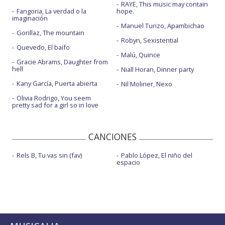
RAYE, This music may contain
Fangoria, La verdad o la
hope.
imaginación
Manuel Turizo, Apambichao
Gorillaz, The mountain
Robyn, Sexistential
Quevedo, El baifo
Malú, Quince
Gracie Abrams, Daughter from
hell
Niall Horan, Dinner party
Kany García, Puerta abierta
Nil Moliner, Nexo
Olivia Rodrigo, You seem
pretty sad for a girl so in love
CANCIONES
Rels B, Tu vas sin (fav)
Pablo López, El niño del
espacio