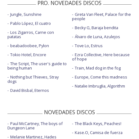
PRO. NOVEDADES DISCOS
Jungle, Sunshine
Greta Van Fleet, Palace for the
people
Pablo López, El cuatro
Becky G, Baraja bendita
Los Zigarros, Carne con
patatas
Álvaro de Luna, Azulejos
beabadoobee, Pylon
Tove Lo, Estrus
Tokio Hotel, Encore
Ezra Collective, Here because
of hope
The Script, The user's guide to
being human
Train, Mad dog in the fog
Nothing but Thieves, Stray
Europe, Come this madness
dogs
Natalie Imbruglia, Algorithm
David Bisbal, Eternos
NOVEDADES DISCOS
Paul McCartney, The boys of
The Black Keys, Peaches!
Dungeon Lane
Kase.O, Camisa de fuerza
Melanie Martinez, Hades