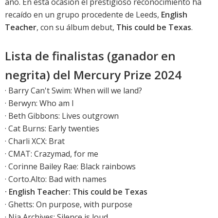
año. En esta ocasión el prestigioso reconocimiento ha
recaído en un grupo procedente de Leeds,
English
Teacher
, con su álbum debut,
This could be Texas
.
Lista de finalistas (ganador en
negrita) del Mercury Prize 2024
· Barry Can't Swim: When will we land?
· Berwyn: Who am I
·
Beth Gibbons: Lives outgrown
· Cat Burns: Early twenties
·
Charli XCX: Brat
· CMAT: Crazymad, for me
·
Corinne Bailey Rae: Black rainbows
· Corto.Alto: Bad with names
· English Teacher: This could be Texas
· Ghetts: On purpose, with purpose
· Nia Archives: Silence is loud