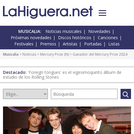
MUSICALIA:
Noticias musicales
Novedades
Próximas novedades
Discos históricos
Canciones
Festivales
Premios
Artistas
Portadas
Listas
Musicalia
>
Noticias
>
Mercury Prize
(
N
) > Ganador del Mercury Prize 2024
Destacado:
'Foreign tongues' es el vigesimoquinto álbum de
estudio de los Rolling Stones