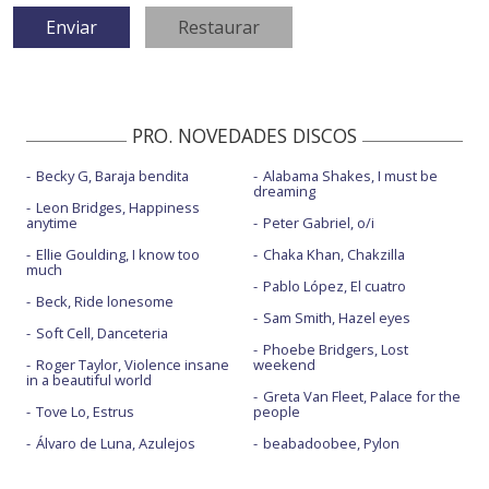
PRO. NOVEDADES DISCOS
Becky G, Baraja bendita
Alabama Shakes, I must be
dreaming
Leon Bridges, Happiness
anytime
Peter Gabriel, o/i
Ellie Goulding, I know too
Chaka Khan, Chakzilla
much
Pablo López, El cuatro
Beck, Ride lonesome
Sam Smith, Hazel eyes
Soft Cell, Danceteria
Phoebe Bridgers, Lost
Roger Taylor, Violence insane
weekend
in a beautiful world
Greta Van Fleet, Palace for the
Tove Lo, Estrus
people
Álvaro de Luna, Azulejos
beabadoobee, Pylon