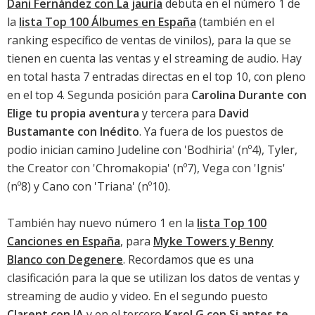
Dani Fernández con La jauría
debuta en el número 1 de
la
lista Top 100 Álbumes en España
(también en el
ranking específico de
ventas de vinilos
), para la que se
tienen en cuenta las ventas y el streaming de audio. Hay
en total hasta 7 entradas directas en el top 10, con pleno
en el top 4. Segunda posición para
Carolina Durante con
Elige tu propia aventura
y tercera para
David
Bustamante con Inédito
. Ya fuera de los puestos de
podio inician camino
Judeline con 'Bodhiria'
(nº4),
Tyler,
the Creator con 'Chromakopia'
(nº7),
Vega con 'Ignis'
(nº8) y Cano con 'Triana' (nº10).
También hay nuevo número 1 en la
lista Top 100
Canciones en España
, para
Myke Towers y Benny
Blanco con Degenere
. Recordamos que es una
clasificación para la que se utilizan los datos de ventas y
streaming de audio y video. En el segundo puesto
Clarent con IA
y en el tercero
Karol G con Si antes te