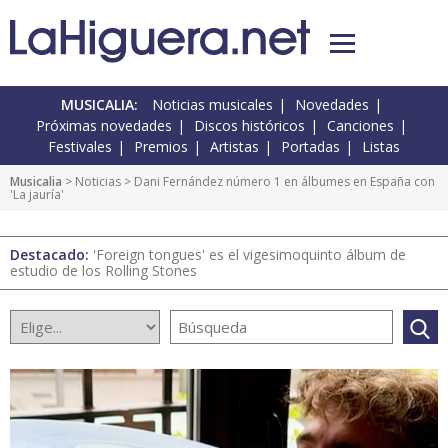
MUSICALIA:
Noticias musicales
Novedades
Próximas novedades
Discos históricos
Canciones
Festivales
Premios
Artistas
Portadas
Listas
Musicalia
>
Noticias
> Dani Fernández número 1 en álbumes en España con
'La jauría'
Destacado:
'Foreign tongues' es el vigesimoquinto álbum de
estudio de los Rolling Stones