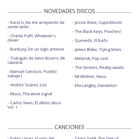
NOVEDADES DISCOS
Karol G, No me arrepiento de
Jessie Ware, Superbloom
sentir tanto
The Black Keys, Peaches!
Charlie Puth, Whatever's
clever
Quevedo, El baifo
Bunbury, De un siglo anterior
James Blake, Trying times
Triángulo de Amor Bizarro, Mi
Melendi, Pop rock
catedral
The Strokes, Reality awaits
Manuel Carrasco, Pueblo
salvaje I
Nil Moliner, Nexo
Andrés Suárez, Lúa
Ella Langley, Dandelion
Muse, The wow! signal
Carlos Vives, El último disco
Vol. 1
CANCIONES
Pablo López, El niño del
Taylor Swift, The fate of