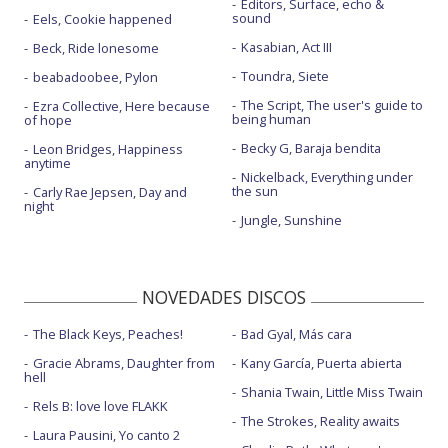
Editors, Surface, echo &
sound
Eels, Cookie happened
Kasabian, Act III
Beck, Ride lonesome
Toundra, Siete
beabadoobee, Pylon
The Script, The user's guide to
Ezra Collective, Here because
being human
of hope
Becky G, Baraja bendita
Leon Bridges, Happiness
anytime
Nickelback, Everything under
the sun
Carly Rae Jepsen, Day and
night
Jungle, Sunshine
NOVEDADES DISCOS
The Black Keys, Peaches!
Bad Gyal, Más cara
Gracie Abrams, Daughter from
Kany García, Puerta abierta
hell
Shania Twain, Little Miss Twain
Rels B: love love FLAKK
The Strokes, Reality awaits
Laura Pausini, Yo canto 2