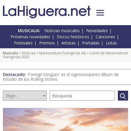
MUSICALIA:
Noticias musicales
Novedades
Próximas novedades
Discos históricos
Canciones
Festivales
Premios
Artistas
Portadas
Listas
Musicalia
>
Noticias
>
Marenostrum Fuengirola
(
N
) > Cartel de Marenostrum
Fuengirola 2025
Destacado:
'Foreign tongues' es el vigesimoquinto álbum de
estudio de los Rolling Stones