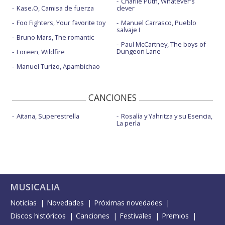
Charlie Puth, Whatever's
Kase.O, Camisa de fuerza
clever
Foo Fighters, Your favorite toy
Manuel Carrasco, Pueblo
salvaje I
Bruno Mars, The romantic
Paul McCartney, The boys of
Dungeon Lane
Loreen, Wildfire
Manuel Turizo, Apambichao
CANCIONES
Aitana, Superestrella
Rosalía y Yahritza y su Esencia,
La perla
MUSICALIA
Noticias
Novedades
Próximas novedades
Discos históricos
Canciones
Festivales
Premios