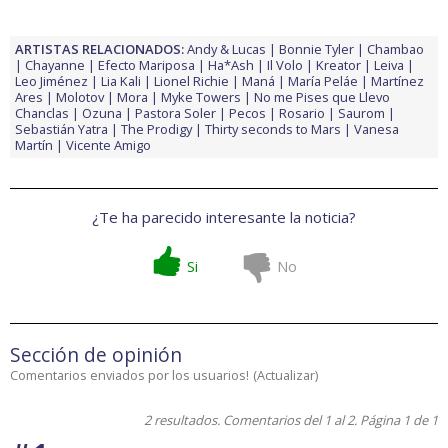
ARTISTAS RELACIONADOS:
Andy & Lucas
Bonnie Tyler
Chambao
Chayanne
Efecto Mariposa
Ha*Ash
Il Volo
Kreator
Leiva
Leo Jiménez
Lia Kali
Lionel Richie
Maná
María Peláe
Martínez
Ares
Molotov
Mora
Myke Towers
No me Pises que Llevo
Chanclas
Ozuna
Pastora Soler
Pecos
Rosario
Saurom
Sebastián Yatra
The Prodigy
Thirty seconds to Mars
Vanesa
Martín
Vicente Amigo
¿Te ha parecido interesante la noticia?
Si
No
Sección de opinión
Comentarios enviados por los usuarios!
(
Actualizar
)
2 resultados. Comentarios del 1 al 2. Página 1 de 1