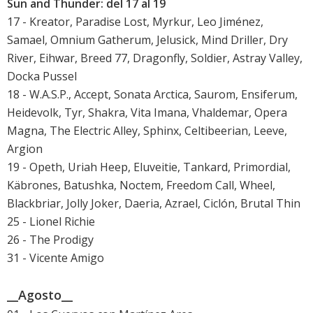
Sun and Thunder: del 17 al 19
17 - Kreator, Paradise Lost, Myrkur, Leo Jiménez,
Samael, Omnium Gatherum, Jelusick, Mind Driller, Dry
River, Eihwar, Breed 77, Dragonfly, Soldier, Astray Valley,
Docka Pussel
18 - W.A.S.P., Accept, Sonata Arctica, Saurom, Ensiferum,
Heidevolk, Tyr, Shakra, Vita Imana, Vhaldemar, Opera
Magna, The Electric Alley, Sphinx, Celtibeerian, Leeve,
Argion
19 - Opeth, Uriah Heep, Eluveitie, Tankard, Primordial,
Käbrones, Batushka, Noctem, Freedom Call, Wheel,
Blackbriar, Jolly Joker, Daeria, Azrael, Ciclón, Brutal Thin
25 - Lionel Richie
26 - The Prodigy
31 - Vicente Amigo
__Agosto__