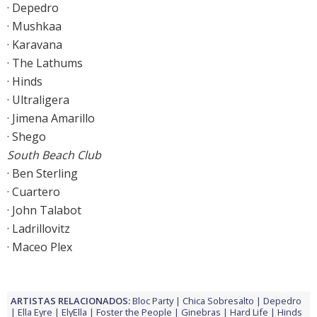
· Depedro
· Mushkaa
· Karavana
· The Lathums
· Hinds
· Ultraligera
· Jimena Amarillo
· Shego
South Beach Club
· Ben Sterling
· Cuartero
· John Talabot
· Ladrillovitz
· Maceo Plex
ARTISTAS RELACIONADOS:
Bloc Party
Chica Sobresalto
Depedro
Ella Eyre
ElyElla
Foster the People
Ginebras
Hard Life
Hinds