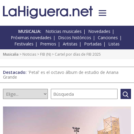
MUSICALIA:
Noticias musicales
Novedades
Próximas novedades
Discos históricos
Canciones
Festivales
Premios
Artistas
Portadas
Listas
Musicalia
>
Noticias
>
FIB
(
N
) > Cartel por días de FIB 2025
Destacado:
'Petal' es el octavo álbum de estudio de Ariana
Grande