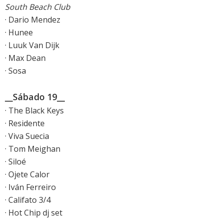
South Beach Club
· Dario Mendez
· Hunee
· Luuk Van Dijk
· Max Dean
· Sosa
__Sábado 19__
· The Black Keys
· Residente
· Viva Suecia
· Tom Meighan
· Siloé
· Ojete Calor
· Iván Ferreiro
· Califato 3/4
· Hot Chip dj set