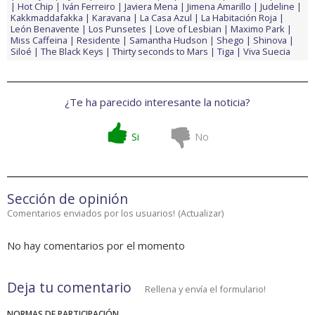
Hot Chip
Iván Ferreiro
Javiera Mena
Jimena Amarillo
Judeline
Kakkmaddafakka
Karavana
La Casa Azul
La Habitación Roja
León Benavente
Los Punsetes
Love of Lesbian
Maximo Park
Miss Caffeina
Residente
Samantha Hudson
Shego
Shinova
Siloé
The Black Keys
Thirty seconds to Mars
Tiga
Viva Suecia
¿Te ha parecido interesante la noticia?
Si
No
Sección de opinión
Comentarios enviados por los usuarios!
(
Actualizar
)
No hay comentarios por el momento
Deja tu comentario
Rellena y envía el formulario!
NORMAS DE PARTICIPACIÓN