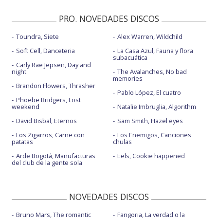
PRO. NOVEDADES DISCOS
Toundra, Siete
Alex Warren, Wildchild
Soft Cell, Danceteria
La Casa Azul, Fauna y flora
subacuática
Carly Rae Jepsen, Day and
night
The Avalanches, No bad
memories
Brandon Flowers, Thrasher
Pablo López, El cuatro
Phoebe Bridgers, Lost
weekend
Natalie Imbruglia, Algorithm
David Bisbal, Eternos
Sam Smith, Hazel eyes
Los Zigarros, Carne con
Los Enemigos, Canciones
patatas
chulas
Arde Bogotá, Manufacturas
Eels, Cookie happened
del club de la gente sola
NOVEDADES DISCOS
Bruno Mars, The romantic
Fangoria, La verdad o la