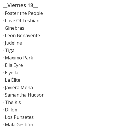
__Viernes 18__
· Foster the People
· Love Of Lesbian
· Ginebras
· León Benavente
· Judeline
· Tiga
· Maxïmo Park
· Ella Eyre
· Elyella
· La Élite
· Javiera Mena
· Samantha Hudson
· The K's
· Dillom
· Los Punsetes
· Mala Gestión