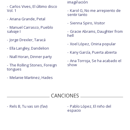
imaginación
Carlos Vives, El último disco
Vol. 1
Karol G, No me arrepiento de
sentir tanto
Ariana Grande, Petal
Sienna Spiro, Visitor
Manuel Carrasco, Pueblo
salvaje I
Gracie Abrams, Daughter from
hell
Jorge Drexler, Taracá
Xoel López, Oniria popular
Ella Langley, Dandelion
Kany García, Puerta abierta
Niall Horan, Dinner party
Ana Torroja, Se ha acabado el
show
The Rolling Stones, Foreign
tongues
Melanie Martinez, Hades
CANCIONES
Rels B, Tu vas sin (fav)
Pablo López, El niño del
espacio