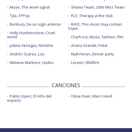
Muse, The wow! signal
Shania Twain, Little Miss Twain
Tyla, A*Pop
FLO, Therapy at the club
Bunbury, De un siglo anterior
RAYE, This music may contain
hope.
Holly Humberstone, Cruel
world
Charli xcx, Music, fashion, film
Julieta Venegas, Norteña
Ariana Grande, Petal
Andrés Suárez, Lúa
Niall Horan, Dinner party
Melanie Martinez, Hades
Loreen, Wildfire
CANCIONES
Pablo López, El niño del
Olivia Dean, Man I need
espacio