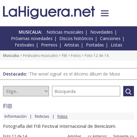
MUSICALIA:
Noticias musicales
Novedades
Próximas novedades
Discos históricos
Canciones
Festivales
Premios
Artistas
Portadas
Listas
Musicalia
>
Festivales musicales
>
FIB
>
Fotos
> Foto 12 de 14
Destacado:
'The wow! signal' es el décimo álbum de Muse
FIB
Información
Noticias
Fotos
Fotografía del FIB Festival Internacional de Benicàsim.
Foto 12 de 14
Ampliar
<< Anterior
Siguiente >>