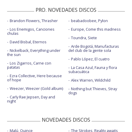
PRO. NOVEDADES DISCOS
Brandon Flowers, Thrasher
beabadoobee, Pylon
Los Enemigos, Canciones
Europe, Come this madness
chulas
Toundra, Siete
David Bisbal, Eternos
Arde Bogotá, Manufacturas
Nickelback, Everything under
del club de la gente sola
the sun
Pablo López, El cuatro
Los Zigarros, Carne con
patatas
La Casa Azul, Fauna y flora
subacuática
Ezra Collective, Here because
of hope
Alex Warren, Wildchild
Weezer, Weezer (Gold album)
Nothing but Thieves, Stray
dogs
Carly Rae Jepsen, Day and
night
NOVEDADES DISCOS
Malú, Quince
The Strokes, Reality awaits