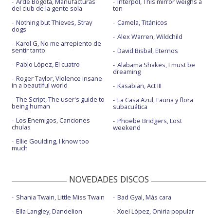
Arde Bogotá, Manufacturas
Interpol, This mirror weighs a
del club de la gente sola
ton
Nothing but Thieves, Stray
Camela, Titánicos
dogs
Alex Warren, Wildchild
Karol G, No me arrepiento de
sentir tanto
David Bisbal, Eternos
Pablo López, El cuatro
Alabama Shakes, I must be
dreaming
Roger Taylor, Violence insane
in a beautiful world
Kasabian, Act III
The Script, The user's guide to
La Casa Azul, Fauna y flora
being human
subacuática
Los Enemigos, Canciones
Phoebe Bridgers, Lost
chulas
weekend
Ellie Goulding, I know too
much
NOVEDADES DISCOS
Shania Twain, Little Miss Twain
Bad Gyal, Más cara
Ella Langley, Dandelion
Xoel López, Oniria popular