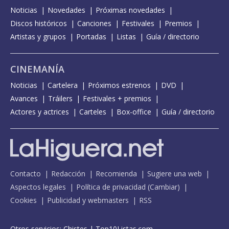
Noticias
Novedades
Próximas novedades
Discos históricos
Canciones
Festivales
Premios
Artistas y grupos
Portadas
Listas
Guía / directorio
CINEMANÍA
Noticias
Cartelera
Próximos estrenos
DVD
Avances
Tráilers
Festivales + premios
Actores y actrices
Carteles
Box-office
Guía / directorio
Contacto
Redacción
Recomienda
Sugiere una web
Aspectos legales
Política de privacidad
(
Cambiar
)
Cookies
Publicidad y webmasters
RSS
Otros servicios:
Chistes
|
Top10Listas.com