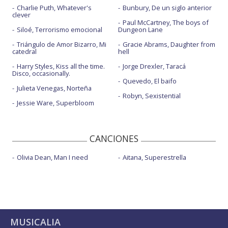
Charlie Puth, Whatever's
Bunbury, De un siglo anterior
clever
Paul McCartney, The boys of
Siloé, Terrorismo emocional
Dungeon Lane
Triángulo de Amor Bizarro, Mi
Gracie Abrams, Daughter from
catedral
hell
Harry Styles, Kiss all the time.
Jorge Drexler, Taracá
Disco, occasionally.
Quevedo, El baifo
Julieta Venegas, Norteña
Robyn, Sexistential
Jessie Ware, Superbloom
CANCIONES
Olivia Dean, Man I need
Aitana, Superestrella
MUSICALIA