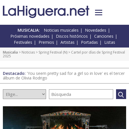
MUSICALIA:
Noticias musicales
Novedades
Próximas novedades
Discos históricos
Canciones
Festivales
Premios
Artistas
Portadas
Listas
Musicalia
>
Noticias
>
Spring Festival
(
N
) > Cartel por días de Spring Festival
2025
Destacado:
'You seem pretty sad for a girl so in love' es el tercer
álbum de Olivia Rodrigo