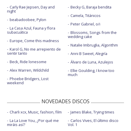
Carly Rae Jepsen, Day and
Becky G, Baraja bendita
night
Camela, Titánicos
beabadoobee, Pylon
Peter Gabriel, o/i
La Casa Azul, Fauna y flora
subacuática
Blossoms, Songs from the
wedding cake
Europe, Come this madness
Natalie Imbruglia, Algorithm
Karol G, No me arrepiento de
sentir tanto
Anni B Sweet, Alegría
Beck, Ride lonesome
Álvaro de Luna, Azulejos
Alex Warren, Wildchild
Ellie Goulding, I know too
much
Phoebe Bridgers, Lost
weekend
NOVEDADES DISCOS
Charli xcx, Music, fashion, film
James Blake, Trying times
La La Love You, ¿Por qué me
Carlos Vives, El último disco
miráis así?
Vol. 1