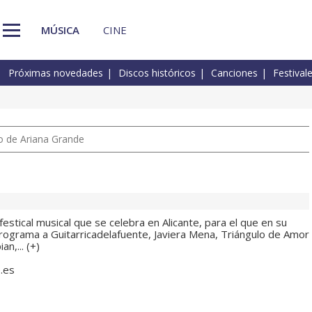
MÚSICA
CINE
Próximas novedades
Discos históricos
Canciones
Festival
io de Ariana Grande
 festical musical que se celebra en Alicante, para el que en su
rograma a Guitarricadelafuente, Javiera Mena, Triángulo de Amor
n,... (
+
)
e.es