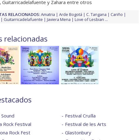
, Guitarricadelafuente y Zahara entre otros
TAS RELACIONADOS:
Amatria
Arde Bogotá
C. Tangana
Cariño
Guitarricadelafuente
Javiera Mena
Love of Lesbian
...
s relacionadas
estacados
l Sound
Festival Cruïlla
 Rock Festival
Festival de les Arts
lona Rock Fest
Glastonbury