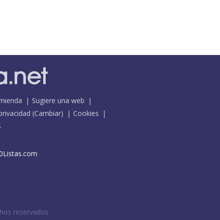
mienda
Sugiere una web
 privacidad
(
Cambiar
)
Cookies
S
0Listas.com
chos reservados