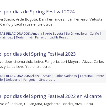
l por días de Spring Festival 2024
va Suecia, Arde Bogotá, Dani Fernández, Iván Ferreiro, Vetusta
 Cariño y Ladilla rusa entre otros
TAS RELACIONADOS:
Amatria
Arde Bogotá
Belén Aguilera
Cariño
ernández
Dorian
Iván Ferreiro
Ladilla Rusa
...
l por días del Spring Festival 2023
o door cinema club, Leiva, Fangoria, Lori Meyers, Alizzz, Carlos
s y La La Love You entre otros
TAS RELACIONADOS:
Alizzz
Amaia
Carlos Sadness
Carolina Durante
do
Delaporte
Fangoria
Ginebras
...
l por días del Spring Festival 2022 en Alicante
ve of Lesbian, C. Tangana, Rigoberta Bandini, Viva Suecia,