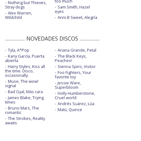
too much
Nothing but Thieves,
Stray dogs
Sam Smith, Hazel
eyes
Alex Warren,
Wildchild
Anni B Sweet, Alegría
NOVEDADES DISCOS
Tyla, A*Pop
Ariana Grande, Petal
Kany García, Puerta
The Black Keys,
abierta
Peaches!
Harry Styles, Kiss all
Sienna Spiro, Visitor
the time. Disco,
Foo Fighters, Your
occasionally.
favorite toy
Muse, The wow!
Jessie Ware,
signal
Superbloom
Bad Gyal, Más cara
Holly Humberstone,
James Blake, Trying
Cruel world
times
Andrés Suárez, Lúa
Bruno Mars, The
Malú, Quince
romantic
The Strokes, Reality
awaits