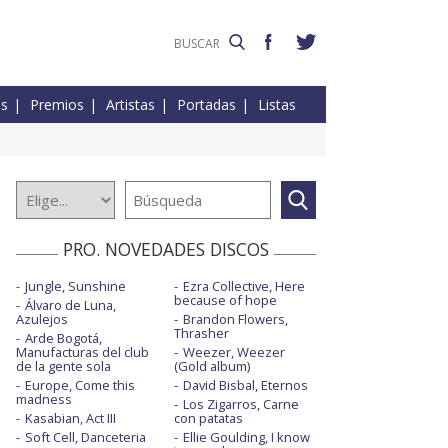
es
Premios
Artistas
Portadas
Listas
PRO. NOVEDADES DISCOS
Jungle, Sunshine
Ezra Collective, Here
because of hope
Álvaro de Luna,
Azulejos
Brandon Flowers,
Thrasher
Arde Bogotá,
Manufacturas del club
Weezer, Weezer
de la gente sola
(Gold album)
Europe, Come this
David Bisbal, Eternos
madness
Los Zigarros, Carne
Kasabian, Act III
con patatas
Soft Cell, Danceteria
Ellie Goulding, I know