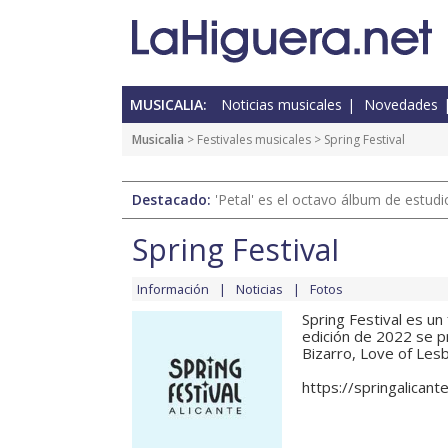
MUSICALIA:
Noticias musicales
Novedades
Musicalia
>
Festivales musicales
> Spring Festival
Destacado:
'Petal' es el octavo álbum de estud
Spring Festival
Información
Noticias
Fotos
Spring Festival es un
edición de 2022 se p
Bizarro, Love of Lesbia
https://springalicant