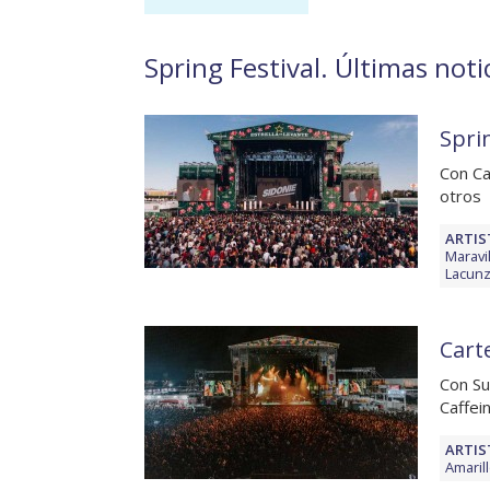
Spring Festival. Últimas noti
Sprin
Con Ca
otros
ARTIS
Maravi
Lacun
Carte
Con Su
Caffei
ARTIS
Amaril