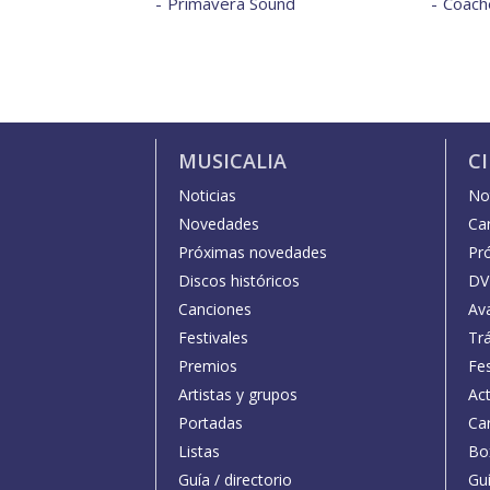
Primavera Sound
Coache
MUSICALIA
C
Noticias
Not
Novedades
Car
Próximas novedades
Pr
Discos históricos
DV
Canciones
Av
Festivales
Trá
Premios
Fe
Artistas y grupos
Act
Portadas
Car
Listas
Bo
Guía / directorio
Guí