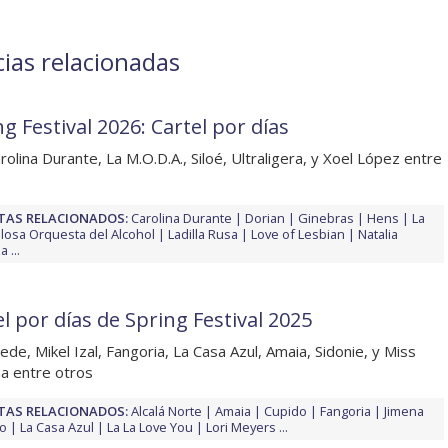
cias relacionadas
g Festival 2026: Cartel por días
rolina Durante, La M.O.D.A., Siloé, Ultraligera, y Xoel López entre
TAS RELACIONADOS:
Carolina Durante
Dorian
Ginebras
Hens
La
llosa Orquesta del Alcohol
Ladilla Rusa
Love of Lesbian
Natalia
za
...
l por días de Spring Festival 2025
ede, Mikel Izal, Fangoria, La Casa Azul, Amaia, Sidonie, y Miss
na entre otros
TAS RELACIONADOS:
Alcalá Norte
Amaia
Cupido
Fangoria
Jimena
lo
La Casa Azul
La La Love You
Lori Meyers
...