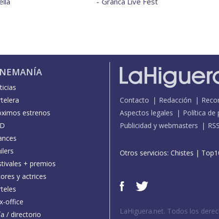
lla
Granca Live Fest
INEMANÍA
icias
telera
Contacto
Redacción
Reco
óximos estrenos
Aspectos legales
Política de
D
Publicidad y webmasters
RS
ances
ilers
Otros servicios:
Chistes
|
Top1
stivales + premios
ores y actrices
teles
x-office
LaHiguera.net. Todos los dere
a / directorio