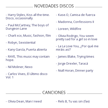
NOVEDADES DISCOS
Harry Styles, Kiss all the time.
Kase.O, Camisa de fuerza
Disco, occasionally.
Madonna, Confessions II
Paul McCartney, The boys of
Dungeon Lane
Loreen, Wildfire
Charli xcx, Music, fashion, film
Olivia Rodrigo, You seem
pretty sad for a girl so in love
Robyn, Sexistential
La La Love You, ¿Por qué me
Kany García, Puerta abierta
miráis así?
RAYE, This music may contain
James Blake, Trying times
hope.
Jorge Drexler, Taracá
Nil Moliner, Nexo
Niall Horan, Dinner party
Carlos Vives, El último disco
Vol. 1
CANCIONES
Olivia Dean, Man I need
Rels B, Tu vas sin (fav)