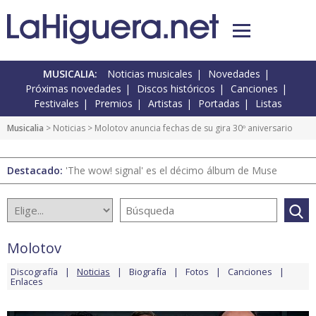
MUSICALIA:
Noticias musicales
Novedades
Próximas novedades
Discos históricos
Canciones
Festivales
Premios
Artistas
Portadas
Listas
Musicalia
>
Noticias
> Molotov anuncia fechas de su gira 30º aniversario
Destacado:
'The wow! signal' es el décimo álbum de Muse
Molotov
Discografía
Noticias
Biografía
Fotos
Canciones
Enlaces