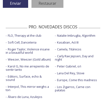
PRO. NOVEDADES DISCOS
FLO, Therapy at the club
Natalie Imbruglia, Algorithm
Soft Cell, Danceteria
Kasabian, Act III
Roger Taylor, Violence insane
Camela, Titánicos
in a beautiful world
Carly Rae Jepsen, Day and
Weezer, Weezer (Gold album)
night
Karol G, No me arrepiento de
Peter Gabriel, o/i
sentir tanto
Lana Del Rey, Stove
Editors, Surface, echo &
sound
Europe, Come this madness
Interpol, This mirror weighs a
Los Zigarros, Carne con
ton
patatas
Álvaro de Luna, Azulejos