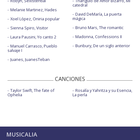
Robyn, Sexistential
Triángulo de Amor Bizarro, Mi
catedral
Melanie Martinez, Hades
David DeMaría, La puerta
mágica
Xoel López, Oniria popular
Bruno Mars, The romantic
Sienna Spiro, Visitor
Madonna, Confessions II
Laura Pausini, Yo canto 2
Bunbury, De un siglo anterior
Manuel Carrasco, Pueblo
salvaje I
Juanes, JuanesTeban
CANCIONES
Taylor Swift, The fate of
Rosalía y Yahritza y su Esencia,
Ophelia
La perla
MUSICALIA