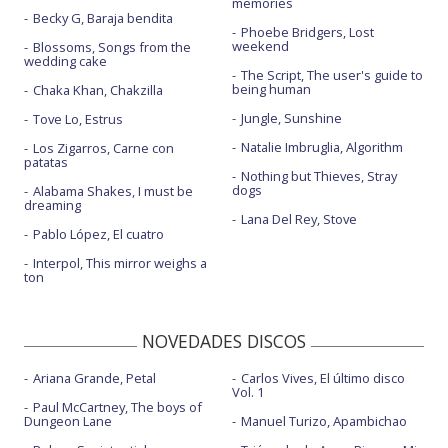
memories
Becky G, Baraja bendita
Phoebe Bridgers, Lost
weekend
Blossoms, Songs from the
wedding cake
The Script, The user's guide to
being human
Chaka Khan, Chakzilla
Jungle, Sunshine
Tove Lo, Estrus
Natalie Imbruglia, Algorithm
Los Zigarros, Carne con
patatas
Nothing but Thieves, Stray
dogs
Alabama Shakes, I must be
dreaming
Lana Del Rey, Stove
Pablo López, El cuatro
Interpol, This mirror weighs a
ton
NOVEDADES DISCOS
Ariana Grande, Petal
Carlos Vives, El último disco
Vol. 1
Paul McCartney, The boys of
Dungeon Lane
Manuel Turizo, Apambichao