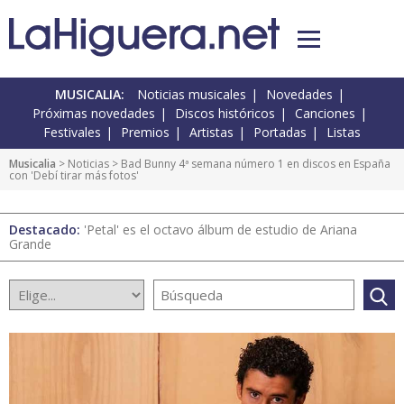
MUSICALIA:
Noticias musicales
Novedades
Próximas novedades
Discos históricos
Canciones
Festivales
Premios
Artistas
Portadas
Listas
Musicalia
>
Noticias
> Bad Bunny 4ª semana número 1 en discos en España
con 'Debí tirar más fotos'
Destacado:
'Petal' es el octavo álbum de estudio de Ariana
Grande