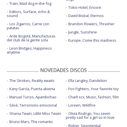
Train, Mad dog in the fog
Tokio Hotel, Encore
Editors, Surface, echo &
sound
David Bisbal, Eternos
Los Zigarros, Carne con
Brandon Flowers, Thrasher
patatas
Jungle, Sunshine
Arde Bogotá, Manufacturas
del club de la gente sola
Europe, Come this madness
Leon Bridges, Happiness
anytime
NOVEDADES DISCOS
The Strokes, Reality awaits
Ella Langley, Dandelion
Kany García, Puerta abierta
Foo Fighters, Your favorite toy
Manuel Turizo, Apambichao
Charli xcx, Music, fashion, film
Siloé, Terrorismo emocional
Loreen, Wildfire
Shania Twain, Little Miss Twain
Olivia Rodrigo, You seem
pretty sad for a girl so in love
Bruno Mars, The romantic
Robyn, Sexistential