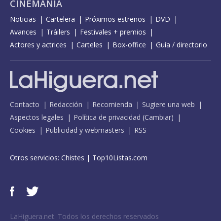
CINEMANÍA
Noticias
Cartelera
Próximos estrenos
DVD
Avances
Tráilers
Festivales + premios
Actores y actrices
Carteles
Box-office
Guía / directorio
Contacto
Redacción
Recomienda
Sugiere una web
Aspectos legales
Política de privacidad
(
Cambiar
)
Cookies
Publicidad y webmasters
RSS
Otros servicios:
Chistes
|
Top10Listas.com
LaHiguera.net. Todos los derechos reservados