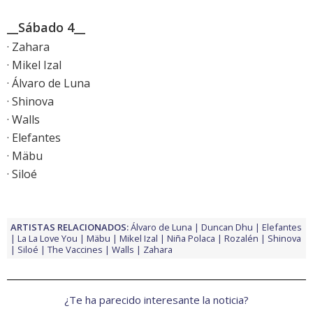
__Sábado 4__
· Zahara
· Mikel Izal
· Álvaro de Luna
· Shinova
· Walls
· Elefantes
· Mäbu
· Siloé
ARTISTAS RELACIONADOS:
Álvaro de Luna
Duncan Dhu
Elefantes
La La Love You
Mäbu
Mikel Izal
Niña Polaca
Rozalén
Shinova
Siloé
The Vaccines
Walls
Zahara
¿Te ha parecido interesante la noticia?