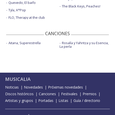
Quevedo, El baifo
The Black Keys, Peaches!
Tyla, A*Pop
FLO, Therapy at the club
CANCIONES
Aitana, Superestrella
Rosalía y Yahritza y su Esencia,
La perla
MUSICALIA
Noticias
Novedades
Próximas novedades
Discos históricos
Canciones
Festivales
Premios
Artistas y grupos
Portadas
Listas
Guía / directorio