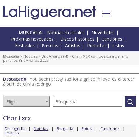
MUSICALIA:
Noticias musicales
Novedades
Próximas novedades
Discos históricos
Canciones
Festivales
Premios
Artistas
Portadas
Listas
Musicalia
>
Noticias
>
Brit Awards
(
N
) > Charli XCX compositora del año
para los Brit Awards 2025
Destacado:
'You seem pretty sad for a girl so in love' es el tercer
álbum de Olivia Rodrigo
Charli xcx
Discografía
Noticias
Biografía
Fotos
Canciones
Enlaces