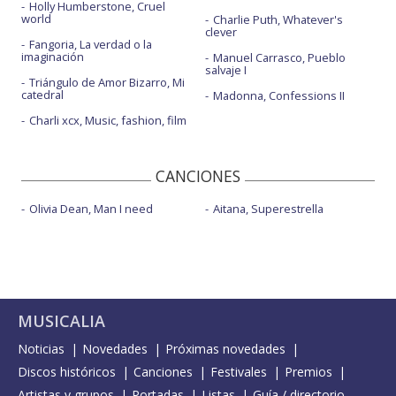
Holly Humberstone, Cruel
world
Charlie Puth, Whatever's
clever
Fangoria, La verdad o la
imaginación
Manuel Carrasco, Pueblo
salvaje I
Triángulo de Amor Bizarro, Mi
catedral
Madonna, Confessions II
Charli xcx, Music, fashion, film
CANCIONES
Olivia Dean, Man I need
Aitana, Superestrella
MUSICALIA
Noticias
Novedades
Próximas novedades
Discos históricos
Canciones
Festivales
Premios
Artistas y grupos
Portadas
Listas
Guía / directorio