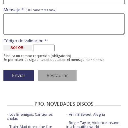
Mensaje *:
(500 caracteres máx)
Código de validación *:
*Indica un campo requerido (obligatorio)
Se permiten las siguientes etiquetas en el mensaje <b> <i> <u>
PRO. NOVEDADES DISCOS
Los Enemigos, Canciones
Anni B Sweet, Alegría
chulas
Roger Taylor, Violence insane
Train, Mad dog in the fog
in a beautiful world