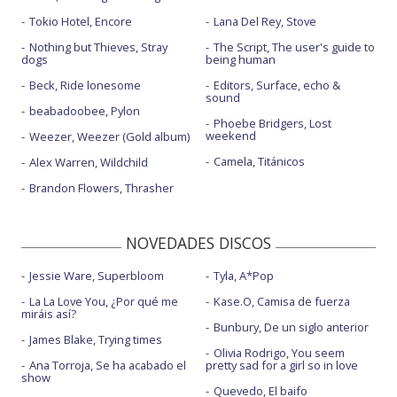
Tokio Hotel, Encore
Lana Del Rey, Stove
Nothing but Thieves, Stray
The Script, The user's guide to
dogs
being human
Beck, Ride lonesome
Editors, Surface, echo &
sound
beabadoobee, Pylon
Phoebe Bridgers, Lost
weekend
Weezer, Weezer (Gold album)
Camela, Titánicos
Alex Warren, Wildchild
Brandon Flowers, Thrasher
NOVEDADES DISCOS
Jessie Ware, Superbloom
Tyla, A*Pop
La La Love You, ¿Por qué me
Kase.O, Camisa de fuerza
miráis así?
Bunbury, De un siglo anterior
James Blake, Trying times
Olivia Rodrigo, You seem
Ana Torroja, Se ha acabado el
pretty sad for a girl so in love
show
Quevedo, El baifo