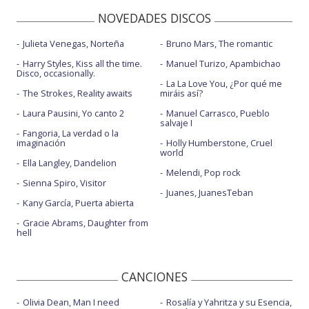
NOVEDADES DISCOS
Julieta Venegas, Norteña
Bruno Mars, The romantic
Harry Styles, Kiss all the time.
Manuel Turizo, Apambichao
Disco, occasionally.
La La Love You, ¿Por qué me
The Strokes, Reality awaits
miráis así?
Laura Pausini, Yo canto 2
Manuel Carrasco, Pueblo
salvaje I
Fangoria, La verdad o la
imaginación
Holly Humberstone, Cruel
world
Ella Langley, Dandelion
Melendi, Pop rock
Sienna Spiro, Visitor
Juanes, JuanesTeban
Kany García, Puerta abierta
Gracie Abrams, Daughter from
hell
CANCIONES
Olivia Dean, Man I need
Rosalía y Yahritza y su Esencia,