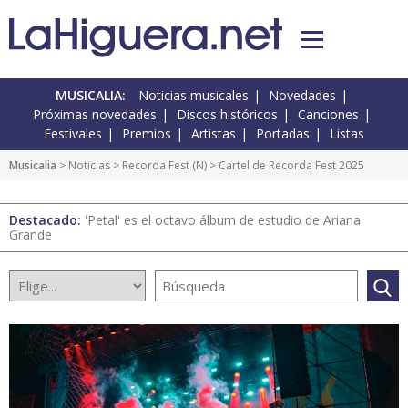
MUSICALIA:
Noticias musicales
Novedades
Próximas novedades
Discos históricos
Canciones
Festivales
Premios
Artistas
Portadas
Listas
Musicalia
>
Noticias
>
Recorda Fest
(
N
) > Cartel de Recorda Fest 2025
Destacado:
'Petal' es el octavo álbum de estudio de Ariana
Grande