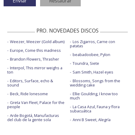
PRO. NOVEDADES DISCOS
Weezer, Weezer (Gold album)
Los Zigarros, Carne con
patatas
Europe, Come this madness
beabadoobee, Pylon
Brandon Flowers, Thrasher
Toundra, Siete
Interpol, This mirror weighs a
ton
Sam Smith, Hazel eyes
Editors, Surface, echo &
Blossoms, Songs from the
sound
wedding cake
Beck, Ride lonesome
Ellie Goulding, I know too
much
Greta Van Fleet, Palace for the
people
La Casa Azul, Fauna y flora
subacuática
Arde Bogotá, Manufacturas
del club de la gente sola
Anni B Sweet, Alegría