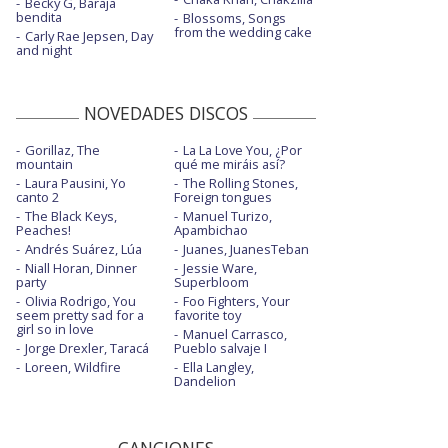
Becky G, Baraja
bendita
Blossoms, Songs
from the wedding cake
Carly Rae Jepsen, Day
and night
NOVEDADES DISCOS
Gorillaz, The
La La Love You, ¿Por
mountain
qué me miráis así?
Laura Pausini, Yo
The Rolling Stones,
canto 2
Foreign tongues
The Black Keys,
Manuel Turizo,
Peaches!
Apambichao
Andrés Suárez, Lúa
Juanes, JuanesTeban
Niall Horan, Dinner
Jessie Ware,
party
Superbloom
Olivia Rodrigo, You
Foo Fighters, Your
seem pretty sad for a
favorite toy
girl so in love
Manuel Carrasco,
Jorge Drexler, Taracá
Pueblo salvaje I
Loreen, Wildfire
Ella Langley,
Dandelion