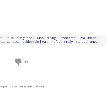
re
Bruce Springsteen
Curtis Harding
Ed Sheeran
Ezra Furman
nuel Carrasco
pablopablo
Pulp
Rufus T. Firefly
Stereophonics
Si
No
s por los usuarios!
(
Actualizar
)