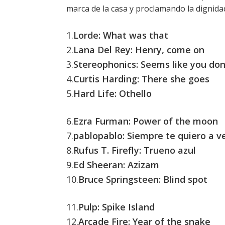
marca de la casa y proclamando la dignida
1.
Lorde: What was that
2.
Lana Del Rey: Henry, come on
3.
Stereophonics: Seems like you do
4.
Curtis Harding: There she goes
5.
Hard Life: Othello
6.
Ezra Furman: Power of the moon
7.
pablopablo: Siempre te quiero a v
8.
Rufus T. Firefly: Trueno azul
9.
Ed Sheeran: Azizam
10.
Bruce Springsteen: Blind spot
11.
Pulp: Spike Island
12.
Arcade Fire: Year of the snake