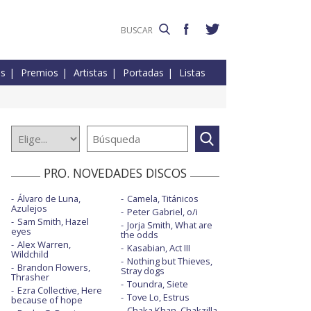
es
Premios
Artistas
Portadas
Listas
PRO. NOVEDADES DISCOS
Álvaro de Luna,
Camela, Titánicos
Azulejos
Peter Gabriel, o/i
Sam Smith, Hazel
Jorja Smith, What are
eyes
the odds
Alex Warren,
Kasabian, Act III
Wildchild
Nothing but Thieves,
Brandon Flowers,
Stray dogs
Thrasher
Toundra, Siete
Ezra Collective, Here
Tove Lo, Estrus
because of hope
Chaka Khan, Chakzilla