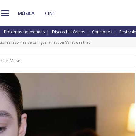
MÚSICA
CINE
Próximas novedades
Discos históricos
Canciones
Festival
ciones favoritas de LaHiguera.net con 'What was that'
um de Muse