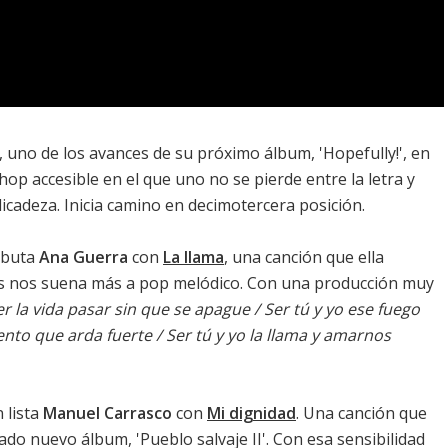
, uno de los avances de su próximo álbum, '
Hopefully!
', en
-hop accesible en el que uno no se pierde entre la letra y
icadeza. Inicia camino en decimotercera posición.
ebuta
Ana Guerra
con
La llama
, una canción que ella
s nos suena más a pop melódico. Con una producción muy
r la vida pasar sin que se apague / Ser tú y yo ese fuego
iento que arda fuerte / Ser tú y yo la llama y amarnos
 lista
Manuel Carrasco
con
Mi dignidad
. Una canción que
cado nuevo álbum, '
Pueblo salvaje II
'. Con esa sensibilidad