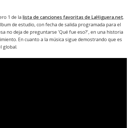
ro 1 de la
lista de canciones favoritas de LaHiguera.net
.
 álbum de estudio, con fecha de salida programada para el
esa no deja de preguntarse 'Qué fue eso?', en una historia
rimiento. En cuanto a la música sigue demostrando que es
l global.