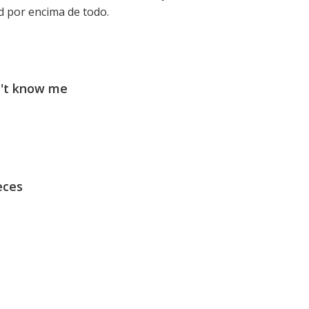
d por encima de todo.
n't know me
eces