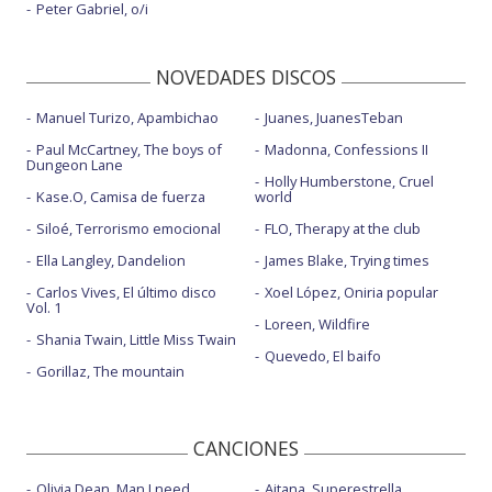
Peter Gabriel, o/i
NOVEDADES DISCOS
Manuel Turizo, Apambichao
Juanes, JuanesTeban
Paul McCartney, The boys of
Madonna, Confessions II
Dungeon Lane
Holly Humberstone, Cruel
Kase.O, Camisa de fuerza
world
Siloé, Terrorismo emocional
FLO, Therapy at the club
Ella Langley, Dandelion
James Blake, Trying times
Carlos Vives, El último disco
Xoel López, Oniria popular
Vol. 1
Loreen, Wildfire
Shania Twain, Little Miss Twain
Quevedo, El baifo
Gorillaz, The mountain
CANCIONES
Olivia Dean, Man I need
Aitana, Superestrella