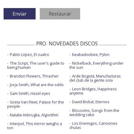
PRO. NOVEDADES DISCOS
Pablo López, El cuatro
beabadoobee, Pylon
The Script, The user's guide to
Nickelback, Everything under
being human
the sun
Brandon Flowers, Thrasher
Arde Bogotá, Manufacturas
del club de la gente sola
Jorja Smith, What are the odds
Leon Bridges, Happiness
anytime
Sam Smith, Hazel eyes
David Bisbal, Eternos
Greta Van Fleet, Palace for the
people
Blossoms, Songs from the
wedding cake
Natalie Imbruglia, Algorithm
Los Enemigos, Canciones
Interpol, This mirror weighs a
chulas
ton