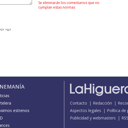
Se eliminarán los comentarios que no
cumplan estas normas
<i> <u>
INEMANÍA
icias
telera
Contacto
Redacción
Reco
óximos estrenos
Aspectos legales
Política de
D
Publicidad y webmasters
RS
ances