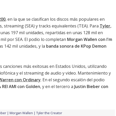
200
, en la que se clasifican los discos más populares en
, streaming (SEA) y tracks equivalentes (TEA). Para
Tyler,
 unas 197 mil unidades, repartidas en unas 128 mil en
9 mil por SEA. El podio lo completan
Morgan Wallen con I'm
 142 mil unidades, y la
banda sonora de KPop Demon
s canciones más exitosas en Estados Unidos, utilizando
diofónica y el streaming de audio y video. Mantenimiento y
Warren con Ordinary
. En el segundo escalón del podio
 REI AMI con Golden
, y en el tercero a
Justin Bieber con
ieber
Morgan Wallen
Tyler the Creator