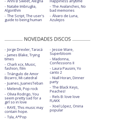
Anni B Sweet, Alegría
Happiness anytime
Natalie Imbruglia,
The Avalanches, No
Algorithm
bad memories
The Script, The user's
Álvaro de Luna,
guide to being human
Azulejos
NOVEDADES DISCOS
Jorge Drexler, Taracá
Jessie Ware,
Superbloom
James Blake, Trying
times
Madonna,
Confessions II
Charli xcx, Music,
fashion, film
Laura Pausini, Yo
canto 2
Triángulo de Amor
Bizarro, Mi catedral
Niall Horan, Dinner
party
Juanes, JuanesTeban
The Black Keys,
Melendi, Pop rock
Peaches!
Olivia Rodrigo, You
Rels B: love love
seem pretty sad for a
FLAKK
girl so in love
Xoel López, Oniria
RAYE, This music may
popular
contain hope.
Tyla, A*Pop