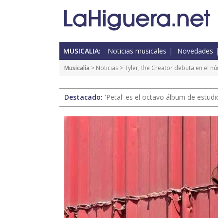
MUSICALIA:
Noticias musicales
Novedades
Musicalia
>
Noticias
> Tyler, the Creator debuta en el nú
Destacado:
'Petal' es el octavo álbum de estud