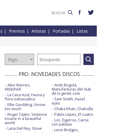
es
Premios
Artistas
Portadas
Listas
PRO. NOVEDADES DISCOS
Alex Warren,
Arde Bogotá,
Wildchild
Manufacturas del club
de la gente sola
La Casa Azul, Fauna y
flora subacuática
Sam Smith, Hazel
eyes
Ellie Goulding, I know
too much
Chaka Khan, Chakzilla
Roger Taylor, Violence
Pablo López, El cuatro
insane in a beautiful
Los Zigarros, Carne
world
con patatas
Lana Del Rey, Stove
Leon Bridges,