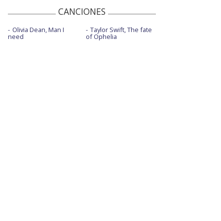
CANCIONES
Olivia Dean, Man I
Taylor Swift, The fate
need
of Ophelia