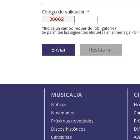
Código de validación *:
*Indica un campo requerido (obligatorio)
Se permiten las siguientes etiquetas en el mensaje <b> 
MUSICALIA
C
Noticias
Not
Novedades
Car
Próximas novedades
Pr
Discos históricos
DV
Canciones
Av