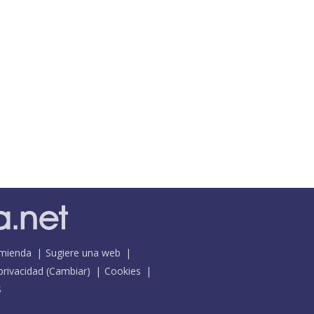
mienda
Sugiere una web
 privacidad
(
Cambiar
)
Cookies
S