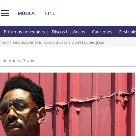
MÚSICA
CINE
Próximas novedades
Discos históricos
Canciones
Festival
mero 1 en discos en la Billboard 200 con 'Don't tap the glass'
io de Ariana Grande