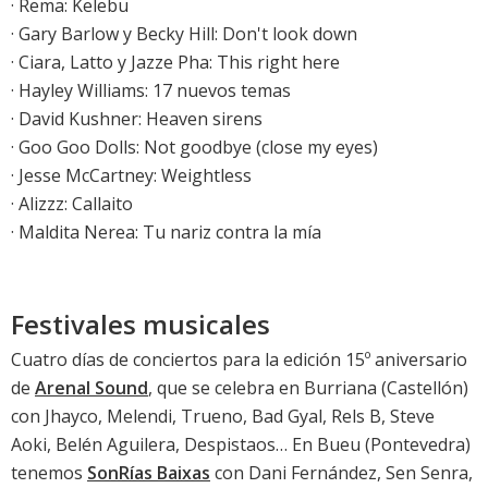
· Rema: Kelebu
·
Gary Barlow y Becky Hill: Don't look down
·
Ciara, Latto y Jazze Pha: This right here
·
Hayley Williams: 17 nuevos temas
· David Kushner: Heaven sirens
·
Goo Goo Dolls: Not goodbye (close my eyes)
· Jesse McCartney: Weightless
· Alizzz: Callaito
· Maldita Nerea: Tu nariz contra la mía
Festivales musicales
Cuatro días de conciertos para la edición 15º aniversario
de
Arenal Sound
, que se celebra en Burriana (Castellón)
con Jhayco, Melendi, Trueno, Bad Gyal, Rels B, Steve
Aoki, Belén Aguilera, Despistaos… En Bueu (Pontevedra)
tenemos
SonRías Baixas
con Dani Fernández, Sen Senra,