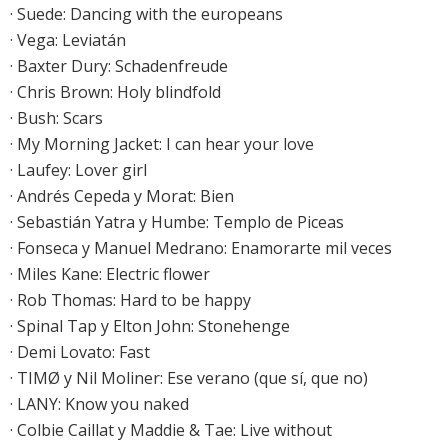
·
Suede: Dancing with the europeans
·
Vega: Leviatán
·
Baxter Dury: Schadenfreude
· Chris Brown: Holy blindfold
·
Bush: Scars
·
My Morning Jacket: I can hear your love
·
Laufey: Lover girl
· Andrés Cepeda y Morat: Bien
·
Sebastián Yatra y Humbe: Templo de Piceas
· Fonseca y Manuel Medrano: Enamorarte mil veces
·
Miles Kane: Electric flower
·
Rob Thomas: Hard to be happy
· Spinal Tap y Elton John: Stonehenge
·
Demi Lovato: Fast
· TIMØ y Nil Moliner: Ese verano (que sí, que no)
·
LANY: Know you naked
·
Colbie Caillat y Maddie & Tae: Live without