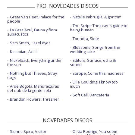
PRO. NOVEDADES DISCOS
Greta Van Fleet, Palace for the
Natalie Imbruglia, Algorithm
people
The Script, The user's guide to
La Casa Azul, Fauna y flora
being human
subacuática
Toundra, Siete
Sam Smith, Hazel eyes
Blossoms, Songs from the
Kasabian, Act III
wedding cake
Nickelback, Everything under
Editors, Surface, echo &
the sun
sound
Nothing but Thieves, Stray
Europe, Come this madness
dogs
Ellie Goulding, I know too
Arde Bogotá, Manufacturas
much
del club de la gente sola
Soft Cell, Danceteria
Brandon Flowers, Thrasher
NOVEDADES DISCOS
Sienna Spiro, Visitor
Olivia Rodrigo, You seem