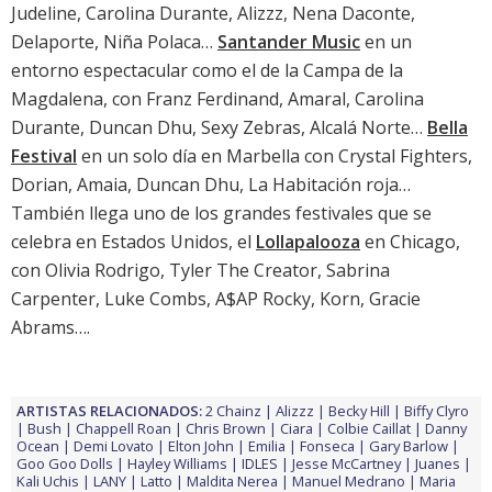
Judeline, Carolina Durante, Alizzz, Nena Daconte,
Delaporte, Niña Polaca…
Santander Music
en un
entorno espectacular como el de la Campa de la
Magdalena, con Franz Ferdinand, Amaral, Carolina
Durante, Duncan Dhu, Sexy Zebras, Alcalá Norte…
Bella
Festival
en un solo día en Marbella con Crystal Fighters,
Dorian, Amaia, Duncan Dhu, La Habitación roja…
También llega uno de los grandes festivales que se
celebra en Estados Unidos, el
Lollapalooza
en Chicago,
con Olivia Rodrigo, Tyler The Creator, Sabrina
Carpenter, Luke Combs, A$AP Rocky, Korn, Gracie
Abrams….
ARTISTAS RELACIONADOS:
2 Chainz
Alizzz
Becky Hill
Biffy Clyro
Bush
Chappell Roan
Chris Brown
Ciara
Colbie Caillat
Danny
Ocean
Demi Lovato
Elton John
Emilia
Fonseca
Gary Barlow
Goo Goo Dolls
Hayley Williams
IDLES
Jesse McCartney
Juanes
Kali Uchis
LANY
Latto
Maldita Nerea
Manuel Medrano
Maria