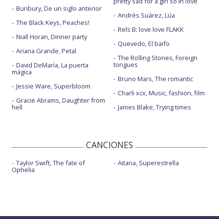
pretty sad for a girl so in love
Bunbury, De un siglo anterior
Andrés Suárez, Lúa
The Black Keys, Peaches!
Rels B: love love FLAKK
Niall Horan, Dinner party
Quevedo, El baifo
Ariana Grande, Petal
The Rolling Stones, Foreign
tongues
David DeMaría, La puerta
mágica
Bruno Mars, The romantic
Jessie Ware, Superbloom
Charli xcx, Music, fashion, film
Gracie Abrams, Daughter from
hell
James Blake, Trying times
CANCIONES
Taylor Swift, The fate of
Aitana, Superestrella
Ophelia