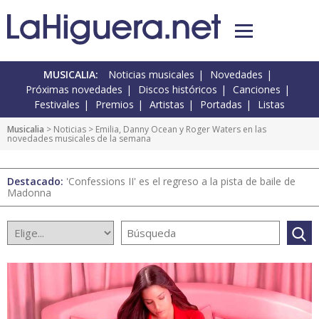
MUSICALIA:
Noticias musicales
Novedades
Próximas novedades
Discos históricos
Canciones
Festivales
Premios
Artistas
Portadas
Listas
Musicalia
>
Noticias
> Emilia, Danny Ocean y Roger Waters en las
novedades musicales de la semana
Destacado:
'Confessions II' es el regreso a la pista de baile de
Madonna