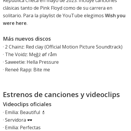
República Checa en mayo de 2023. Incluye canciones
clásicas tanto de Pink Floyd como de su carrera en
solitario. Para la playlist de YouTube elegimos
Wish you
were here
.
Más nuevos discos
·
2 Chainz: Red clay (Official Motion Picture Soundtrack)
·
The Voidz: Męğż øf råm
·
Saweetie: Hella Pressure
·
Reneé Rapp: Bite me
Estrenos de canciones y videoclips
Videoclips oficiales
·
Emilia: Beautiful 💄
·
Servidora 🕶️
·
Emilia: Perfectas