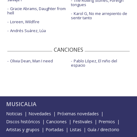
The Rolling Stones, Foreign
tongues
Gracie Abrams, Daughter from
hell
Karol G, No me arrepiento de
sentir tanto
Loreen, Wildfire
Andrés Suárez, Lúa
CANCIONES
Olivia Dean, Man I need
Pablo López, El niño del
espacio
MUSICALIA
Noticias
Novedades
Próximas novedades
Discos históricos
Canciones
Festivales
Premios
Artistas y grupos
Portadas
Listas
Guía / directorio