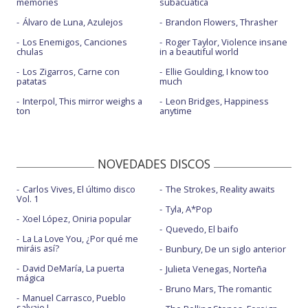
memories
subacuática
Álvaro de Luna, Azulejos
Brandon Flowers, Thrasher
Los Enemigos, Canciones
Roger Taylor, Violence insane
chulas
in a beautiful world
Los Zigarros, Carne con
Ellie Goulding, I know too
patatas
much
Interpol, This mirror weighs a
Leon Bridges, Happiness
ton
anytime
NOVEDADES DISCOS
Carlos Vives, El último disco
The Strokes, Reality awaits
Vol. 1
Tyla, A*Pop
Xoel López, Oniria popular
Quevedo, El baifo
La La Love You, ¿Por qué me
miráis así?
Bunbury, De un siglo anterior
David DeMaría, La puerta
Julieta Venegas, Norteña
mágica
Bruno Mars, The romantic
Manuel Carrasco, Pueblo
salvaje I