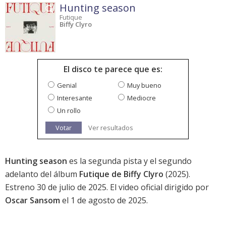
Hunting season
Futique
Biffy Clyro
El disco te parece que es:
Genial
Muy bueno
Interesante
Mediocre
Un rollo
Votar
Ver resultados
Hunting season
es la segunda pista y el segundo
adelanto del álbum
Futique de Biffy Clyro
(2025).
Estreno 30 de julio de 2025. El video oficial dirigido por
Oscar Sansom
el 1 de agosto de 2025.