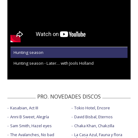
Hunting season
Hunting season - Later… with Jools Holland
PRO. NOVEDADES DISCOS
Kasabian, Act III
Tokio Hotel, Encore
Anni B Sweet, Alegría
David Bisbal, Eternos
Sam Smith, Hazel eyes
Chaka Khan, Chakzilla
The Avalanches, No bad
La Casa Azul, Fauna y flora