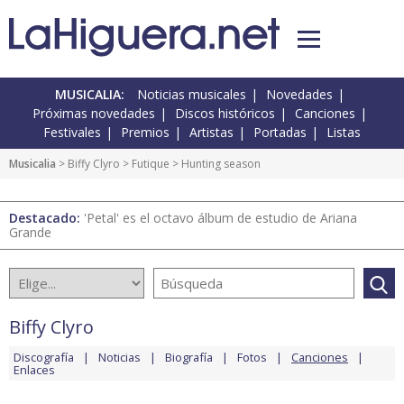
MUSICALIA:
Noticias musicales
Novedades
Próximas novedades
Discos históricos
Canciones
Festivales
Premios
Artistas
Portadas
Listas
Musicalia
>
Biffy Clyro
>
Futique
> Hunting season
Destacado:
'Petal' es el octavo álbum de estudio de Ariana
Grande
Biffy Clyro
Discografía
Noticias
Biografía
Fotos
Canciones
Enlaces