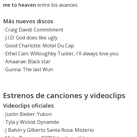
me to heaven
entre los avances.
Más nuevos discos
·
Craig David: Commitment
·
J.I.D: God does like ugly
·
Good Charlotte: Motel Du Cap
·
Ethel Cain: Willoughby Tucker, I'll always love you
·
Amaarae: Black star
·
Gunna: The last Wun
Estrenos de canciones y videoclips
Videoclips oficiales
·
Justin Bieber: Yukon
·
Tyla y Wizkid: Dynamite
·
J Balvin y Gilberto Santa Rosa: Misterio