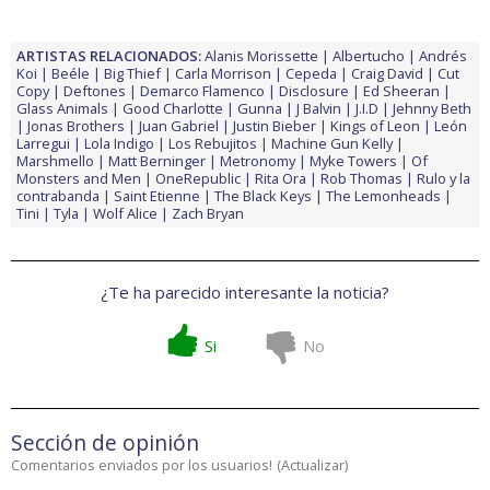
ARTISTAS RELACIONADOS:
Alanis Morissette
Albertucho
Andrés
Koi
Beéle
Big Thief
Carla Morrison
Cepeda
Craig David
Cut
Copy
Deftones
Demarco Flamenco
Disclosure
Ed Sheeran
Glass Animals
Good Charlotte
Gunna
J Balvin
J.I.D
Jehnny Beth
Jonas Brothers
Juan Gabriel
Justin Bieber
Kings of Leon
León
Larregui
Lola Indigo
Los Rebujitos
Machine Gun Kelly
Marshmello
Matt Berninger
Metronomy
Myke Towers
Of
Monsters and Men
OneRepublic
Rita Ora
Rob Thomas
Rulo y la
contrabanda
Saint Etienne
The Black Keys
The Lemonheads
Tini
Tyla
Wolf Alice
Zach Bryan
¿Te ha parecido interesante la noticia?
Si
No
Sección de opinión
Comentarios enviados por los usuarios!
(
Actualizar
)