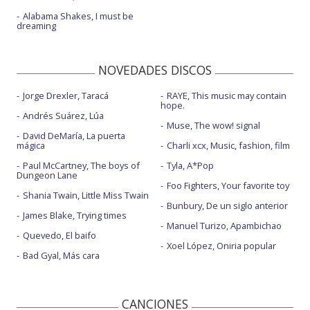
Alabama Shakes, I must be
dreaming
NOVEDADES DISCOS
Jorge Drexler, Taracá
RAYE, This music may contain
hope.
Andrés Suárez, Lúa
Muse, The wow! signal
David DeMaría, La puerta
mágica
Charli xcx, Music, fashion, film
Paul McCartney, The boys of
Tyla, A*Pop
Dungeon Lane
Foo Fighters, Your favorite toy
Shania Twain, Little Miss Twain
Bunbury, De un siglo anterior
James Blake, Trying times
Manuel Turizo, Apambichao
Quevedo, El baifo
Xoel López, Oniria popular
Bad Gyal, Más cara
CANCIONES