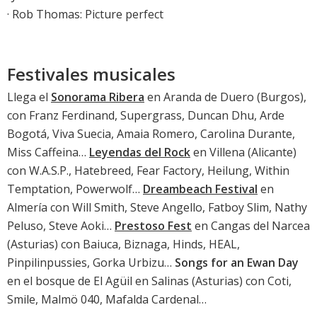
·
Rob Thomas: Picture perfect
Festivales musicales
Llega el
Sonorama Ribera
en Aranda de Duero (Burgos),
con Franz Ferdinand, Supergrass, Duncan Dhu, Arde
Bogotá, Viva Suecia, Amaia Romero, Carolina Durante,
Miss Caffeina…
Leyendas del Rock
en Villena (Alicante)
con W.A.S.P., Hatebreed, Fear Factory, Heilung, Within
Temptation, Powerwolf…
Dreambeach Festival
en
Almería con Will Smith, Steve Angello, Fatboy Slim, Nathy
Peluso, Steve Aoki…
Prestoso Fest
en Cangas del Narcea
(Asturias) con Baiuca, Biznaga, Hinds, HEAL,
Pinpilinpussies, Gorka Urbizu…
Songs for an Ewan Day
en el bosque de El Agüil en Salinas (Asturias) con Coti,
Smile, Malmö 040, Mafalda Cardenal…