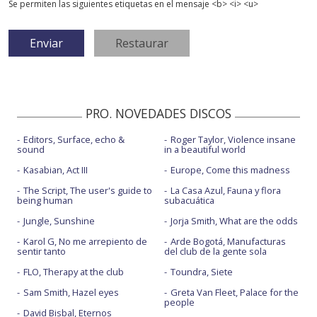
Se permiten las siguientes etiquetas en el mensaje <b> <i> <u>
PRO. NOVEDADES DISCOS
Editors, Surface, echo &
Roger Taylor, Violence insane
sound
in a beautiful world
Kasabian, Act III
Europe, Come this madness
The Script, The user's guide to
La Casa Azul, Fauna y flora
being human
subacuática
Jungle, Sunshine
Jorja Smith, What are the odds
Karol G, No me arrepiento de
Arde Bogotá, Manufacturas
sentir tanto
del club de la gente sola
FLO, Therapy at the club
Toundra, Siete
Sam Smith, Hazel eyes
Greta Van Fleet, Palace for the
people
David Bisbal, Eternos