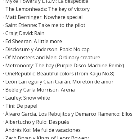
·
Myke Towers y DFZM: La despedida
·
The Lemonheads: The key of victory
·
Matt Berninger: Nowhere special
·
Saint Etienne: Take me to the pilot
·
Craig David: Rain
·
Ed Sheeran: A little more
·
Disclosure y Anderson .Paak: No cap
·
Of Monsters and Men: Ordinary creature
· Metronomy: The bay (Purple Disco Machine Remix)
·
OneRepublic: Beautiful colors (from Kaiju No.8)
· León Larregui y Cian Ciarán: Moretón de amor
·
Beéle y Carla Morrison: Arena
·
Laufey: Snow white
·
Tini: De papel
· Álvaro García, Los Rebujitos y Demarco Flamenco: Ellos
· Albertucho y Rulo: Después
· Andrés Koi: Me fui de vacaciones
· Zach Bryan y Kings of Leon: Bowery