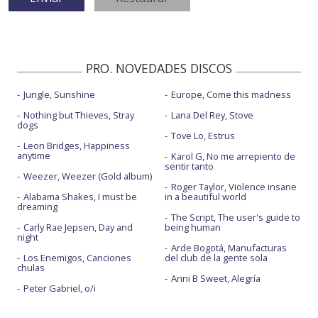
PRO. NOVEDADES DISCOS
Jungle, Sunshine
Europe, Come this madness
Nothing but Thieves, Stray
Lana Del Rey, Stove
dogs
Tove Lo, Estrus
Leon Bridges, Happiness
anytime
Karol G, No me arrepiento de
sentir tanto
Weezer, Weezer (Gold album)
Roger Taylor, Violence insane
Alabama Shakes, I must be
in a beautiful world
dreaming
The Script, The user's guide to
Carly Rae Jepsen, Day and
being human
night
Arde Bogotá, Manufacturas
Los Enemigos, Canciones
del club de la gente sola
chulas
Anni B Sweet, Alegría
Peter Gabriel, o/i