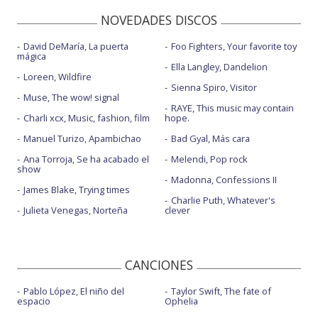
NOVEDADES DISCOS
David DeMaría, La puerta
Foo Fighters, Your favorite toy
mágica
Ella Langley, Dandelion
Loreen, Wildfire
Sienna Spiro, Visitor
Muse, The wow! signal
RAYE, This music may contain
Charli xcx, Music, fashion, film
hope.
Manuel Turizo, Apambichao
Bad Gyal, Más cara
Ana Torroja, Se ha acabado el
Melendi, Pop rock
show
Madonna, Confessions II
James Blake, Trying times
Charlie Puth, Whatever's
Julieta Venegas, Norteña
clever
CANCIONES
Pablo López, El niño del
Taylor Swift, The fate of
espacio
Ophelia