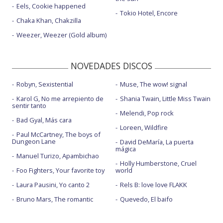
Eels, Cookie happened
Tokio Hotel, Encore
Chaka Khan, Chakzilla
Weezer, Weezer (Gold album)
NOVEDADES DISCOS
Robyn, Sexistential
Muse, The wow! signal
Karol G, No me arrepiento de
Shania Twain, Little Miss Twain
sentir tanto
Melendi, Pop rock
Bad Gyal, Más cara
Loreen, Wildfire
Paul McCartney, The boys of
Dungeon Lane
David DeMaría, La puerta
mágica
Manuel Turizo, Apambichao
Holly Humberstone, Cruel
Foo Fighters, Your favorite toy
world
Laura Pausini, Yo canto 2
Rels B: love love FLAKK
Bruno Mars, The romantic
Quevedo, El baifo