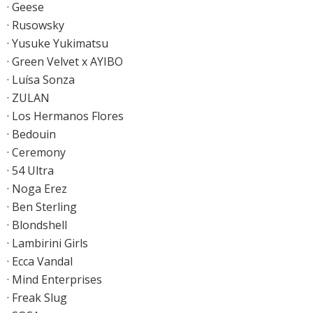
· Geese
· Rusowsky
· Yusuke Yukimatsu
· Green Velvet x AYIBO
· Luísa Sonza
· ZULAN
· Los Hermanos Flores
· Bedouin
· Ceremony
· 54 Ultra
· Noga Erez
· Ben Sterling
· Blondshell
· Lambirini Girls
· Ecca Vandal
· Mind Enterprises
· Freak Slug