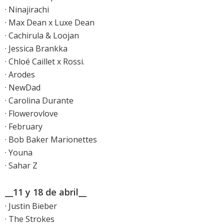
· Ninajirachi
· Max Dean x Luxe Dean
· Cachirula & Loojan
· Jessica Brankka
· Chloé Caillet x Rossi.
· Arodes
· NewDad
· Carolina Durante
· Flowerovlove
· February
· Bob Baker Marionettes
· Youna
· Sahar Z
__11 y 18 de abril__
· Justin Bieber
· The Strokes