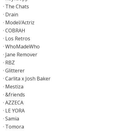
· The Chats
· Drain
· Model/Actriz
· COBRAH
· Los Retros
· WhoMadeWho
· Jane Remover
· RBZ
· Glitterer
· Carlita x Josh Baker
· Mestiza
· &friends
· AZZECA
· LE YORA
· Samia
· Tomora