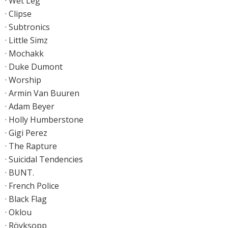
· Wet Leg
· Clipse
· Subtronics
· Little Simz
· Mochakk
· Duke Dumont
· Worship
· Armin Van Buuren
· Adam Beyer
· Holly Humberstone
· Gigi Perez
· The Rapture
· Suicidal Tendencies
· BUNT.
· French Police
· Black Flag
· Oklou
· Röyksopp