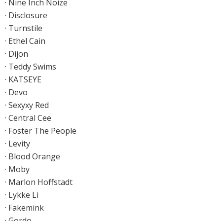
· Nine Inch Noize
· Disclosure
· Turnstile
· Ethel Cain
· Dijon
· Teddy Swims
· KATSEYE
· Devo
· Sexyxy Red
· Central Cee
· Foster The People
· Levity
· Blood Orange
· Moby
· Marlon Hoffstadt
· Lykke Li
· Fakemink
· Gordo