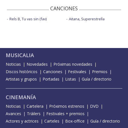
CANCIONES
Rels B, Tu vas sin (fav)
Aitana, Superestrella
MUSICALIA
Noticias
Novedades
Próximas novedades
Discos históricos
Canciones
Festivales
Premios
Artistas y grupos
Portadas
Listas
Guía / directorio
CINEMANÍA
Noticias
Cartelera
Próximos estrenos
DVD
Avances
Tráilers
Festivales + premios
Actores y actrices
Carteles
Box-office
Guía / directorio