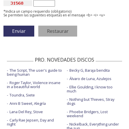
*Indica un campo requerido (obligatorio)
Se permiten las siguientes etiquetas en el mensaje <b> <i> <u>
PRO. NOVEDADES DISCOS
The Script, The user's guide to
Becky G, Baraja bendita
being human
Álvaro de Luna, Azulejos
Roger Taylor, Violence insane
in a beautiful world
Ellie Goulding, I know too
much
Toundra, Siete
Nothing but Thieves, Stray
Anni B Sweet, Alegría
dogs
Lana Del Rey, Stove
Phoebe Bridgers, Lost
weekend
Carly Rae Jepsen, Day and
night
Nickelback, Everything under
the sun