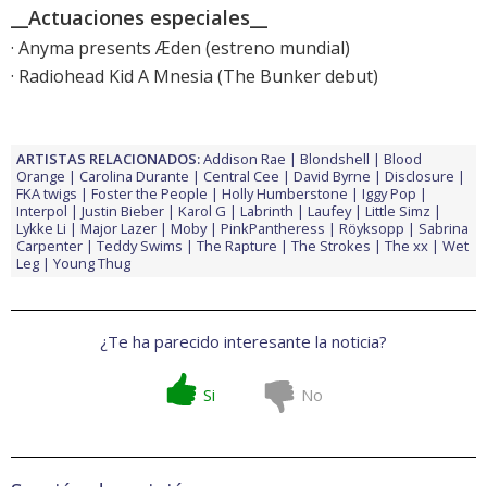
__Actuaciones especiales__
· Anyma presents Æden (estreno mundial)
· Radiohead Kid A Mnesia (The Bunker debut)
ARTISTAS RELACIONADOS:
Addison Rae
Blondshell
Blood
Orange
Carolina Durante
Central Cee
David Byrne
Disclosure
FKA twigs
Foster the People
Holly Humberstone
Iggy Pop
Interpol
Justin Bieber
Karol G
Labrinth
Laufey
Little Simz
Lykke Li
Major Lazer
Moby
PinkPantheress
Röyksopp
Sabrina
Carpenter
Teddy Swims
The Rapture
The Strokes
The xx
Wet
Leg
Young Thug
¿Te ha parecido interesante la noticia?
Si
No