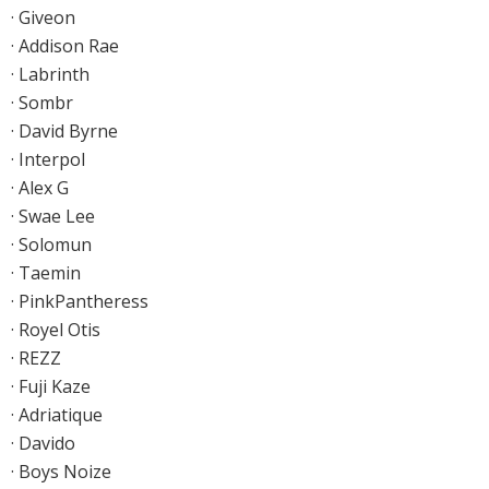
· Giveon
· Addison Rae
· Labrinth
· Sombr
· David Byrne
· Interpol
· Alex G
· Swae Lee
· Solomun
· Taemin
· PinkPantheress
· Royel Otis
· REZZ
· Fuji Kaze
· Adriatique
· Davido
· Boys Noize