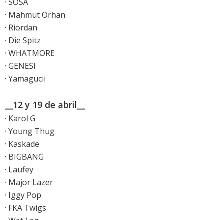
· SOSA
· Mahmut Orhan
· Riordan
· Die Spitz
· WHATMORE
· GENESI
· Yamagucii
__12 y 19 de abril__
· Karol G
· Young Thug
· Kaskade
· BIGBANG
· Laufey
· Major Lazer
· Iggy Pop
· FKA Twigs