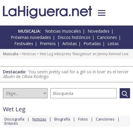
MUSICALIA:
Noticias musicales
Novedades
Próximas novedades
Discos históricos
Canciones
Festivales
Premios
Artistas
Portadas
Listas
Musicalia
>
Noticias
> Wet Leg interpreta 'Mangetout' en Jimmy Kimmel Live
Destacado:
'You seem pretty sad for a girl so in love' es el tercer
álbum de Olivia Rodrigo
Wet Leg
Discografía
Noticias
Biografía
Fotos
Canciones
Enlaces