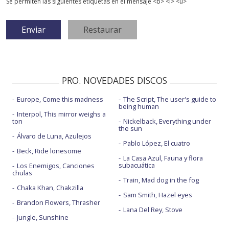
Se permiten las siguientes etiquetas en el mensaje <b> <i> <u>
PRO. NOVEDADES DISCOS
Europe, Come this madness
The Script, The user's guide to
being human
Interpol, This mirror weighs a
ton
Nickelback, Everything under
the sun
Álvaro de Luna, Azulejos
Pablo López, El cuatro
Beck, Ride lonesome
La Casa Azul, Fauna y flora
subacuática
Los Enemigos, Canciones
chulas
Train, Mad dog in the fog
Chaka Khan, Chakzilla
Sam Smith, Hazel eyes
Brandon Flowers, Thrasher
Lana Del Rey, Stove
Jungle, Sunshine