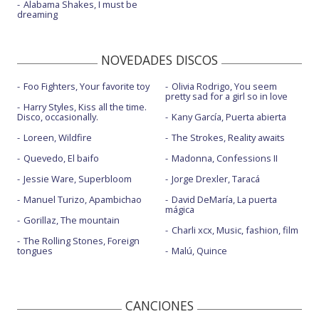
Alabama Shakes, I must be
dreaming
NOVEDADES DISCOS
Foo Fighters, Your favorite toy
Olivia Rodrigo, You seem
pretty sad for a girl so in love
Harry Styles, Kiss all the time.
Disco, occasionally.
Kany García, Puerta abierta
Loreen, Wildfire
The Strokes, Reality awaits
Quevedo, El baifo
Madonna, Confessions II
Jessie Ware, Superbloom
Jorge Drexler, Taracá
Manuel Turizo, Apambichao
David DeMaría, La puerta
mágica
Gorillaz, The mountain
Charli xcx, Music, fashion, film
The Rolling Stones, Foreign
tongues
Malú, Quince
CANCIONES