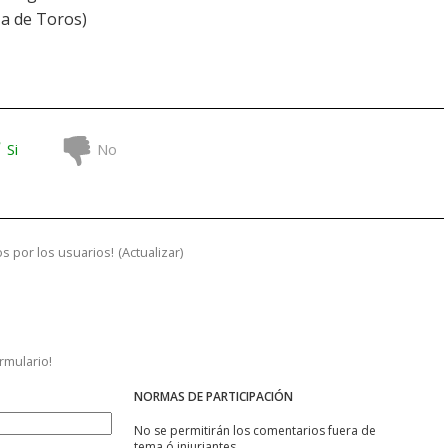
za de Toros)
Si
No
s por los usuarios!
(
Actualizar
)
ormulario!
NORMAS DE PARTICIPACIÓN
No se permitirán los comentarios fuera de
tema ó injuriantes