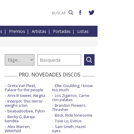
es
Premios
Artistas
Portadas
Listas
PRO. NOVEDADES DISCOS
Greta Van Fleet,
Ellie Goulding, I know
Palace for the people
too much
Anni B Sweet, Alegría
Los Zigarros, Carne
con patatas
Interpol, This mirror
weighs a ton
Brandon Flowers,
Thrasher
beabadoobee, Pylon
Beck, Ride lonesome
Becky G, Baraja
bendita
Tove Lo, Estrus
Alex Warren,
Sam Smith, Hazel
Wildchild
eyes