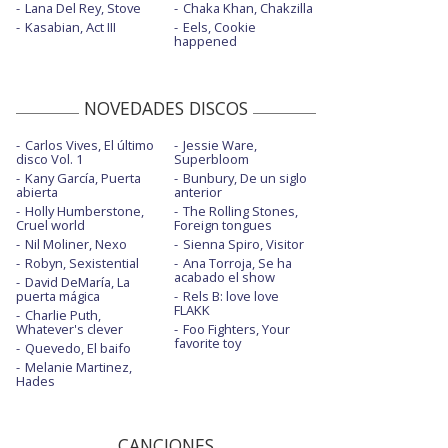
Lana Del Rey, Stove
Chaka Khan, Chakzilla
Kasabian, Act III
Eels, Cookie
happened
NOVEDADES DISCOS
Carlos Vives, El último
Jessie Ware,
disco Vol. 1
Superbloom
Kany García, Puerta
Bunbury, De un siglo
abierta
anterior
Holly Humberstone,
The Rolling Stones,
Cruel world
Foreign tongues
Nil Moliner, Nexo
Sienna Spiro, Visitor
Robyn, Sexistential
Ana Torroja, Se ha
acabado el show
David DeMaría, La
puerta mágica
Rels B: love love
FLAKK
Charlie Puth,
Whatever's clever
Foo Fighters, Your
favorite toy
Quevedo, El baifo
Melanie Martinez,
Hades
CANCIONES