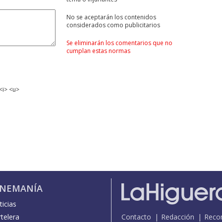
No se aceptarán los contenidos
considerados como publicitarios
Se eliminarán los comentarios que no
cumplan estas normas
<i> <u>
INEMANÍA
icias
telera
Contacto
Redacción
Reco