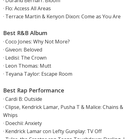
· Durand Bernarr: Bloom
· Flo: Access All Areas
· Terrace Martin & Kenyon Dixon: Come as You Are
Best R&B Album
· Coco Jones: Why Not More?
· Giveon: Beloved
· Ledisi: The Crown
· Leon Thomas: Mutt
· Teyana Taylor: Escape Room
Best Rap Performance
· Cardi B: Outside
· Clipse, Kendrick Lamar, Pusha T & Malice: Chains &
Whips
· Doechii: Anxiety
· Kendrick Lamar con Lefty Gunplay: TV Off