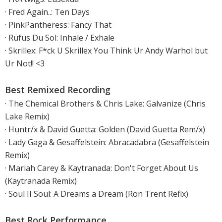
· Fred Again..: Ten Days
· PinkPantheress: Fancy That
· Rüfüs Du Sol: Inhale / Exhale
· Skrillex: F*ck U Skrillex You Think Ur Andy Warhol but
Ur Not!! <3
Best Remixed Recording
· The Chemical Brothers & Chris Lake: Galvanize (Chris
Lake Remix)
· Huntr/x & David Guetta: Golden (David Guetta Rem/x)
· Lady Gaga & Gesaffelstein: Abracadabra (Gesaffelstein
Remix)
· Mariah Carey & Kaytranada: Don't Forget About Us
(Kaytranada Remix)
· Soul II Soul: A Dreams a Dream (Ron Trent Refix)
Best Rock Performance