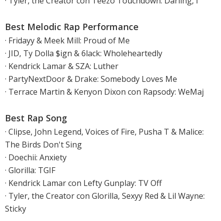
· Tyler, the Creator con Teezo Touchdown: Darling, I
Best Melodic Rap Performance
· Fridayy & Meek Mill: Proud of Me
· JID, Ty Dolla $ign & 6lack: Wholeheartedly
· Kendrick Lamar & SZA: Luther
· PartyNextDoor & Drake: Somebody Loves Me
· Terrace Martin & Kenyon Dixon con Rapsody: WeMaj
Best Rap Song
· Clipse, John Legend, Voices of Fire, Pusha T & Malice:
The Birds Don't Sing
· Doechii: Anxiety
· Glorilla: TGIF
· Kendrick Lamar con Lefty Gunplay: TV Off
· Tyler, the Creator con Glorilla, Sexyy Red & Lil Wayne:
Sticky