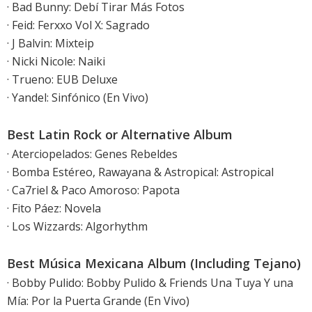
· Bad Bunny: Debí Tirar Más Fotos
· Feid: Ferxxo Vol X: Sagrado
· J Balvin: Mixteip
· Nicki Nicole: Naiki
· Trueno: EUB Deluxe
· Yandel: Sinfónico (En Vivo)
Best Latin Rock or Alternative Album
· Aterciopelados: Genes Rebeldes
· Bomba Estéreo, Rawayana & Astropical: Astropical
· Ca7riel & Paco Amoroso: Papota
· Fito Páez: Novela
· Los Wizzards: Algorhythm
Best Música Mexicana Album (Including Tejano)
· Bobby Pulido: Bobby Pulido & Friends Una Tuya Y una
Mía: Por la Puerta Grande (En Vivo)