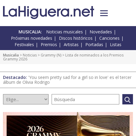
MUSICALIA:
Noticias musicales
Novedades
Próximas novedades
Discos históricos
Canciones
Festivales
Premios
Artistas
Portadas
Listas
Musicalia
>
Noticias
>
Grammy
(
N
) > Lista de nominados a los Premios
Grammy 2026
Destacado:
'You seem pretty sad for a girl so in love' es el tercer
álbum de Olivia Rodrigo