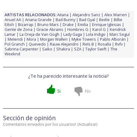
ARTISTAS RELACIONADOS:
Aitana
Alejandro Sanz
Alex Warren
Anuel AA
Ariana Grande
Bad Bunny
Bad Gyal
Beéle
Billie
Eilish
Bizarrap
Bruno Mars
Drake
Emilia
Enrique Iglesias
Gente de Zona
Gracie Abrams
Hombres G
Karol G
Kendrick
Lamar
La Oreja de Van Gogh
Lady Gaga
Lola Indigo
Marc Seguí
Melendi
Mora
Morgan Wallen
Myke Towers
Pablo Alborán
Pol Granch
Quevedo
Rauw Alejandro
Rels B
Rosalía
Rvfv
Sabrina Carpenter
Saiko
Shakira
SZA
Taylor Swift
The
Weeknd
¿Te ha parecido interesante la noticia?
Si
No
Sección de opinión
Comentarios enviados por los usuarios!
(
Actualizar
)