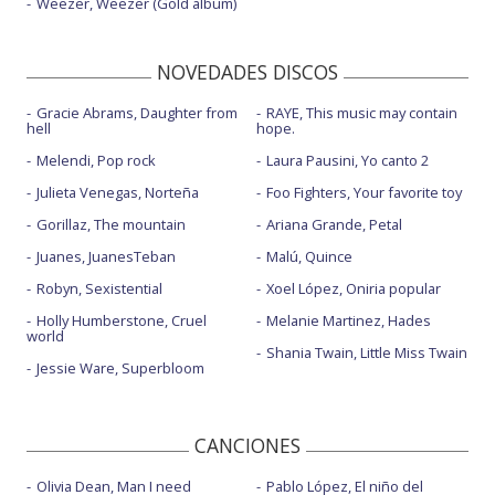
Weezer, Weezer (Gold album)
NOVEDADES DISCOS
Gracie Abrams, Daughter from
RAYE, This music may contain
hell
hope.
Melendi, Pop rock
Laura Pausini, Yo canto 2
Julieta Venegas, Norteña
Foo Fighters, Your favorite toy
Gorillaz, The mountain
Ariana Grande, Petal
Juanes, JuanesTeban
Malú, Quince
Robyn, Sexistential
Xoel López, Oniria popular
Holly Humberstone, Cruel
Melanie Martinez, Hades
world
Shania Twain, Little Miss Twain
Jessie Ware, Superbloom
CANCIONES
Olivia Dean, Man I need
Pablo López, El niño del