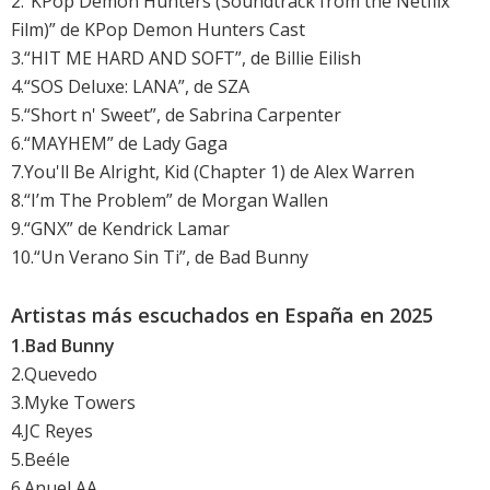
2.“KPop Demon Hunters (Soundtrack from the Netflix
Film)” de KPop Demon Hunters Cast
3.“HIT ME HARD AND SOFT”, de Billie Eilish
4.“SOS Deluxe: LANA”, de SZA
5.“Short n' Sweet”, de Sabrina Carpenter
6.“MAYHEM” de Lady Gaga
7.You'll Be Alright, Kid (Chapter 1) de Alex Warren
8.“I’m The Problem” de Morgan Wallen
9.“GNX” de Kendrick Lamar
10.“Un Verano Sin Ti”, de Bad Bunny
Artistas más escuchados en España en 2025
1.Bad Bunny
2.Quevedo
3.Myke Towers
4.JC Reyes
5.Beéle
6.Anuel AA