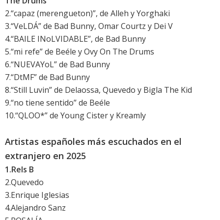
The Drums
2.“capaz (merengueton)”, de Alleh y Yorghaki
3.“VeLDÁ” de Bad Bunny, Omar Courtz y Dei V
4.“BAILE INoLVIDABLE”, de Bad Bunny
5.“mi refe” de Beéle y Ovy On The Drums
6.“NUEVAYoL” de Bad Bunny
7.“DtMF” de Bad Bunny
8.“Still Luvin” de Delaossa, Quevedo y Bigla The Kid
9.“no tiene sentido” de Beéle
10.“QLOO*” de Young Cister y Kreamly
Artistas españoles más escuchados en el
extranjero en 2025
1.Rels B
2.Quevedo
3.Enrique Iglesias
4.Alejandro Sanz