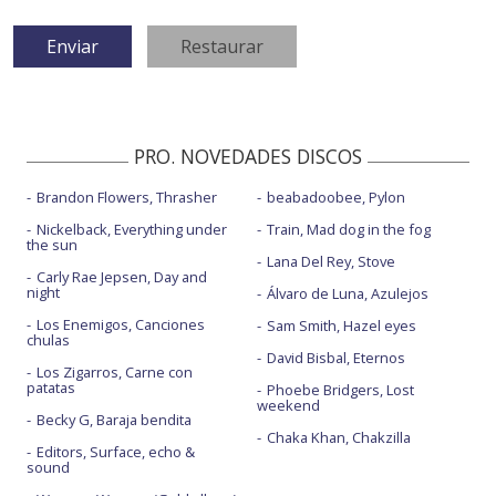
PRO. NOVEDADES DISCOS
Brandon Flowers, Thrasher
beabadoobee, Pylon
Nickelback, Everything under
Train, Mad dog in the fog
the sun
Lana Del Rey, Stove
Carly Rae Jepsen, Day and
night
Álvaro de Luna, Azulejos
Los Enemigos, Canciones
Sam Smith, Hazel eyes
chulas
David Bisbal, Eternos
Los Zigarros, Carne con
patatas
Phoebe Bridgers, Lost
weekend
Becky G, Baraja bendita
Chaka Khan, Chakzilla
Editors, Surface, echo &
sound