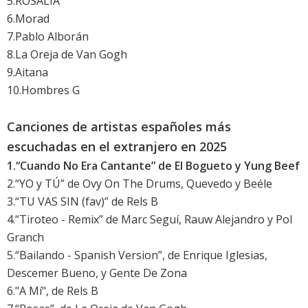
5.ROSALÍA
6.Morad
7.Pablo Alborán
8.La Oreja de Van Gogh
9.Aitana
10.Hombres G
Canciones de artistas españoles más
escuchadas en el extranjero en 2025
1.“Cuando No Era Cantante” de El Bogueto y Yung Beef
2.“YO y TÚ” de Ovy On The Drums, Quevedo y Beéle
3.“TU VAS SIN (fav)” de Rels B
4.“Tiroteo - Remix” de Marc Seguí, Rauw Alejandro y Pol
Granch
5.“Bailando - Spanish Version”, de Enrique Iglesias,
Descemer Bueno, y Gente De Zona
6."A Mí", de Rels B