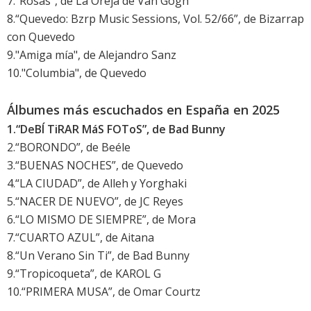
7.“Rosas”, de La Oreja de Van Gogh
8.“Quevedo: Bzrp Music Sessions, Vol. 52/66”, de Bizarrap
con Quevedo
9."Amiga mía", de Alejandro Sanz
10."Columbia", de Quevedo
Álbumes más escuchados en España en 2025
1.“DeBÍ TiRAR MáS FOToS”, de Bad Bunny
2.“BORONDO”, de Beéle
3.“BUENAS NOCHES”, de Quevedo
4.“LA CIUDAD”, de Alleh y Yorghaki
5.“NACER DE NUEVO”, de JC Reyes
6.“LO MISMO DE SIEMPRE”, de Mora
7.“CUARTO AZUL”, de Aitana
8.“Un Verano Sin Ti”, de Bad Bunny
9.“Tropicoqueta”, de KAROL G
10.“PRIMERA MUSA”, de Omar Courtz