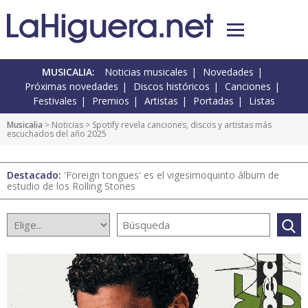
MUSICALIA:
Noticias musicales
Novedades
Próximas novedades
Discos históricos
Canciones
Festivales
Premios
Artistas
Portadas
Listas
Musicalia
>
Noticias
> Spotify revela canciones, discos y artistas más
escuchados del año 2025
Destacado:
'Foreign tongues' es el vigesimoquinto álbum de
estudio de los Rolling Stones