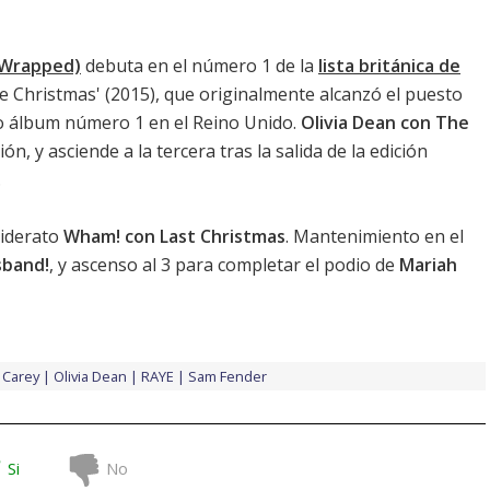
y Wrapped)
debuta en el número 1 de la
lista británica de
ie Christmas
' (2015), que originalmente alcanzó el puesto
o álbum número 1 en el Reino Unido.
Olivia Dean con The
n, y asciende a la tercera tras la salida de la edición
.
liderato
Wham! con Last Christmas
. Mantenimiento en el
sband!
, y ascenso al 3 para completar el podio de
Mariah
 Carey
Olivia Dean
RAYE
Sam Fender
Si
No