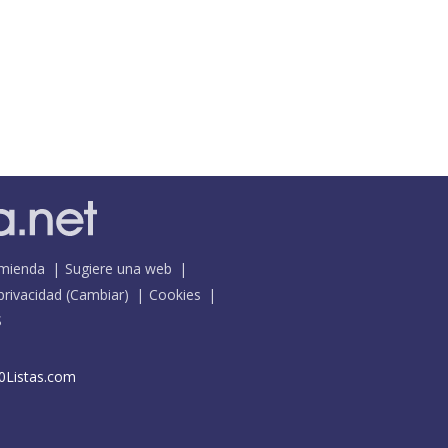
mienda
Sugiere una web
 privacidad
(
Cambiar
)
Cookies
S
0Listas.com