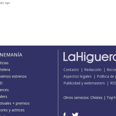
<i> <u>
INEMANÍA
icias
telera
Contacto
Redacción
Reco
óximos estrenos
Aspectos legales
Política de
D
Publicidad y webmasters
RS
ances
ilers
Otros servicios:
Chistes
|
Top1
stivales + premios
ores y actrices