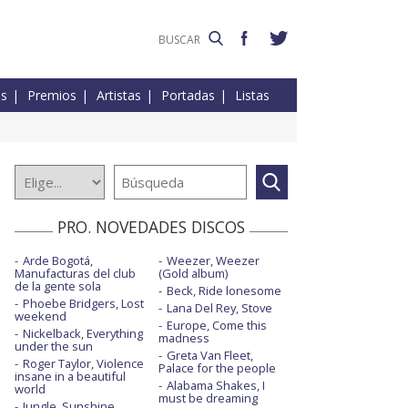
es
Premios
Artistas
Portadas
Listas
PRO. NOVEDADES DISCOS
Arde Bogotá,
Weezer, Weezer
Manufacturas del club
(Gold album)
de la gente sola
Beck, Ride lonesome
Phoebe Bridgers, Lost
Lana Del Rey, Stove
weekend
Europe, Come this
Nickelback, Everything
madness
under the sun
Greta Van Fleet,
Roger Taylor, Violence
Palace for the people
insane in a beautiful
Alabama Shakes, I
world
must be dreaming
Jungle, Sunshine