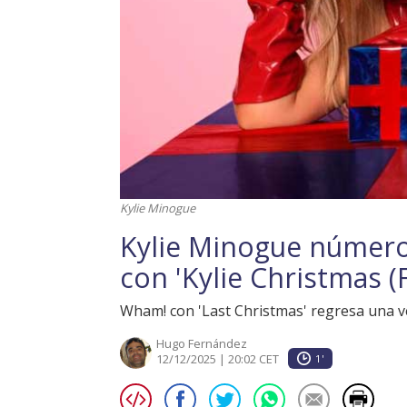
Kylie Minogue
Kylie Minogue número
con 'Kylie Christmas (
Wham! con 'Last Christmas' regresa una vez 
Hugo Fernández
12/12/2025 | 20:02 CET
1'