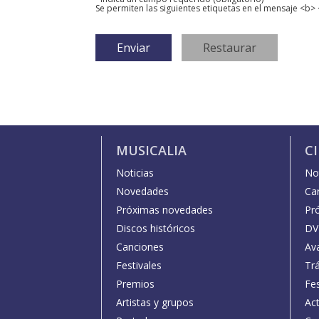
Se permiten las siguientes etiquetas en el mensaje <b> 
MUSICALIA
C
Noticias
Not
Novedades
Car
Próximas novedades
Pr
Discos históricos
DV
Canciones
Av
Festivales
Trá
Premios
Fe
Artistas y grupos
Act