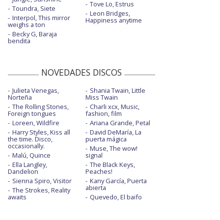
Tove Lo, Estrus
Toundra, Siete
Leon Bridges,
Interpol, This mirror
Happiness anytime
weighs a ton
Becky G, Baraja
bendita
NOVEDADES DISCOS
Julieta Venegas,
Shania Twain, Little
Norteña
Miss Twain
The Rolling Stones,
Charli xcx, Music,
Foreign tongues
fashion, film
Loreen, Wildfire
Ariana Grande, Petal
Harry Styles, Kiss all
David DeMaría, La
the time. Disco,
puerta mágica
occasionally.
Muse, The wow!
Malú, Quince
signal
Ella Langley,
The Black Keys,
Dandelion
Peaches!
Sienna Spiro, Visitor
Kany García, Puerta
abierta
The Strokes, Reality
awaits
Quevedo, El baifo